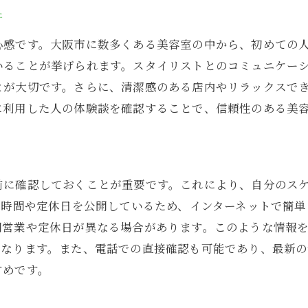
担当スタイリストとの相性を見極める
件
プロの技術力を見分ける方法
心感です。大阪市に数多くある美容室の中から、初めての
スタイリスト自身のスタイルをチェックする
いることが挙げられます。スタイリストとのコミュニケー
自分に似合うヘアスタイルの提案を受ける
とが大切です。さらに、清潔感のある店内やリラックスで
に利用した人の体験談を確認することで、信頼性のある美
大阪市内の美容室で体験する最新トレンドのヘアスタイル
大阪市で流行中のヘアスタイルを紹介
トレンドを取り入れる際の注意点
自分に似合うトレンドスタイルの選び方
前に確認しておくことが重要です。これにより、自分のス
業時間や定休日を公開しているため、インターネットで簡
トレンドスタイルを維持するためのケア方法
間営業や定休日が異なる場合があります。このような情報
スタイリストが得意とするトレンド技術
になります。また、電話での直接確認も可能であり、最新
トレンドを活かした個性を出すヘアスタイル
すめです。
大阪市の美容室を選ぶ際に注意したい料金とサービスのバ
予算に合った美容室を見つけるコツ