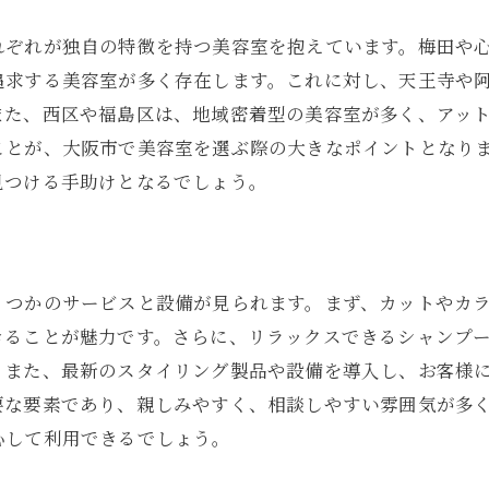
美容室の内装や雰囲気のチェックポイント
れぞれが独自の特徴を持つ美容室を抱えています。梅田や
自分に合った美容室を選ぶためのインタビューのコツ
追求する美容室が多く存在します。これに対し、天王寺や
美容室選びで避けたい失敗例
また、西区や福島区は、地域密着型の美容室が多く、アッ
口コミや評価を活用して大阪市の人気美容室を探す方法
ことが、大阪市で美容室を選ぶ際の大きなポイントとなり
オンラインレビューの効果的な活用法
見つける手助けとなるでしょう。
信頼できる口コミサイトの選び方
SNSでの美容室の評判をチェックする
評価が高い美容室の特徴とその理由
くつかのサービスと設備が見られます。まず、カットやカ
実際のユーザーの声を参考にするメリット
きることが魅力です。さらに、リラックスできるシャンプ
口コミをもとにした美容室訪問の準備
。また、最新のスタイリング製品や設備を導入し、お客様
大阪市の美容室で個性を引き出すプロのスタイリストの選
要な要素であり、親しみやすく、相談しやすい雰囲気が多
スタイリストの過去作品を参考にする
心して利用できるでしょう。
カウンセリングで確認したいポイント