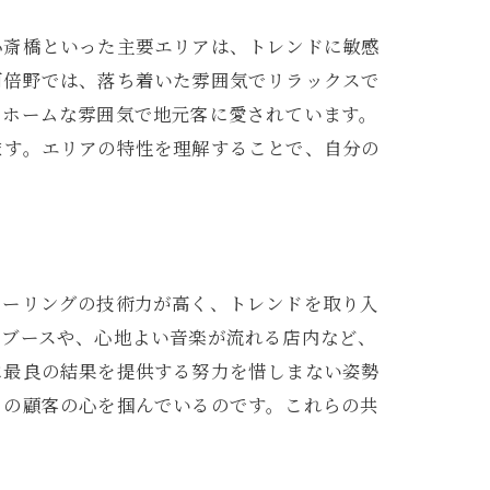
心斎橋といった主要エリアは、トレンドに敏感
阿倍野では、落ち着いた雰囲気でリラックスで
トホームな雰囲気で地元客に愛されています。
ます。エリアの特性を理解することで、自分の
ラーリングの技術力が高く、トレンドを取り入
ーブースや、心地よい音楽が流れる店内など、
に最良の結果を提供する努力を惜しまない姿勢
び方
くの顧客の心を掴んでいるのです。これらの共