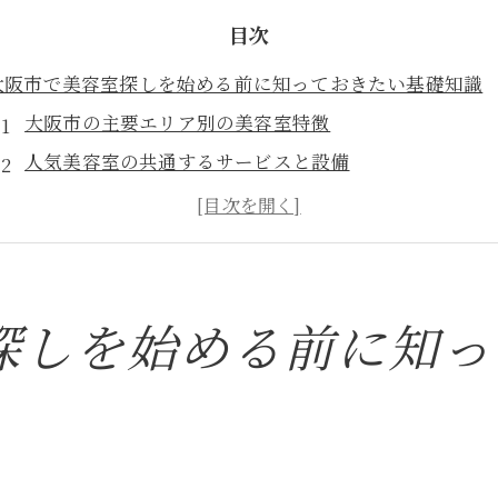
目次
大阪市で美容室探しを始める前に知っておきたい基礎知識
大阪市の主要エリア別の美容室特徴
人気美容室の共通するサービスと設備
初めての人でも安心できる美容室の条件
営業時間と定休日の確認方法
オンライン予約の活用でスムーズに訪問する
大阪市の美容室での一般的な価格帯
探しを始める前に知っ
自分に合った大阪市の美容室の見つけ方と選び方のポイン
自分のスタイルに合う美容室を見極める方法
希望するヘアスタイルを明確にする重要性
お気に入りのスタイリストを見つけるには