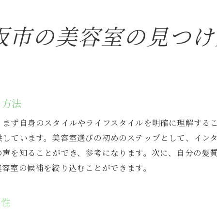
美容室選びで大切なポイントまとめ
阪市の美容室の見つけ
自分のライフスタイルに合わせた選択肢
行きつけの美容室を見つけるためのステップ
美容室を選ぶ際の優先順位を決める
定期的な訪問で信頼関係を築く方法
理想の美容室を見つけた後のアフターケア
る方法
、まず自身のスタイルやライフスタイルを明確に理解する
しています。美容室選びの初めのステップとして、インタ
の声を知ることができ、参考になります。次に、自分の髪
美容室の候補を絞り込むことができます。
要性