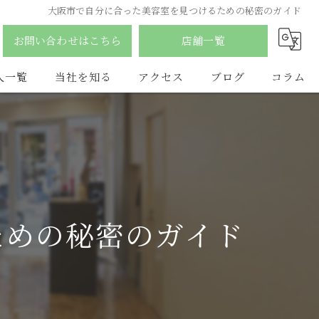
大阪市で自分に合った美容室を見つけるための秘密のガイド
お問い合わせはこちら
店舗一覧
人一覧
当社を知る
アクセス
ブログ
コラム
南森町の美容室
合同会社YDY
ふじみ野市の美容室
hair salon flat
アルバイト
LAQ HAIR
ための秘密のガイド
パート
vist
スタイリスト