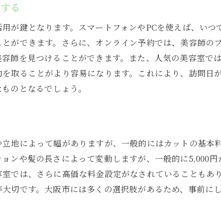
問する
一般的なカット料金と施術内容の確認
活用が鍵となります。スマートフォンやPCを使えば、いつ
追加料金がかかるサービスの例
ことができます。さらに、オンライン予約では、美容師の
料金とサービス内容の比較ポイント
美容師を見つけることができます。また、人気の美容室で
お得なクーポンや割引の活用方法
約を取ることがより容易になります。これにより、訪問日
料金設定に関する疑問を解消する
なものとなるでしょう。
SNSを活用した大阪市の美容室での満足度を上げる方法
インスタグラムでのスタイル事例の検索
SNSで気になる美容室の情報収集
地によって幅がありますが、一般的にはカットの基本料金が3
SNSを通じたスタイリストとのコミュニケーション
ンや髪の長さによって変動しますが、一般的に5,000円か
フォトギャラリーで施術前後を確認する
容室では、さらに高価な料金設定がなされていることもあ
SNSでのリアルタイム情報を活用する
が大切です。大阪市には多くの選択肢があるため、事前に
満足度を高めるためのSNS活用術
大阪市で理想の美容室を見つけるために知っておくべき秘