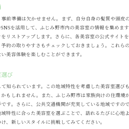
トレンドに敏感な美容師の見つけ方
備
自分らしいスタイルを相談できるサロン選び
、事前準備は欠かせません。まず、自分自身の髪質や頭皮
トレンドカラーの選び方と注意点
SNSを活用して、ふじみ野市内の美容室の情報を集めます
自分にぴったりのトレンドヘアを探す方法
ンをリストアップします。さらに、各美容室の公式サイト
、予約の取りやすさもチェックしておきましょう。これら
ふじみ野市で話題の美容室を見つけるための最新テクニッ
ない美容体験を楽しむことができます。
インフルエンサーの推薦するサロンをチェック
地元雑誌から得る最新美容サロン情報
室選び
オンライン予約の利便性を活用する
して知られています。この地域特性を考慮した美容室選び
話題のスタイリストに直接アプローチする方法
るかもしれません。また、ふじみ野市は家族向けの住環境
ビフォーアフター写真で見る美容室の実力
手です。さらに、公共交通機関が充実している地域ですの
定期的に更新される人気ランキングを参考にする
地域特性に合った美容室を選ぶことで、訪れるたびに心地
口コミを活用してふじみ野市で信頼できる美容室を探す方
つけ、新しいスタイルに挑戦してみてください。
口コミ評価の高さが示す信頼性