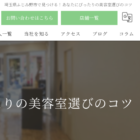
埼玉県ふじみ野市で見つける！あなたにぴったりの美容室選びのコツ
お問い合わせはこちら
店舗一覧
人一覧
当社を知る
アクセス
ブログ
コラム
南森町の美容室
合同会社YDY
ふじみ野市の美容室
hair salon flat
アルバイト
LAQ HAIR
たりの美容室選びのコツ
パート
vist
スタイリスト