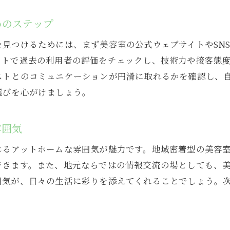
ポジティブなフィードバックが多いサロンを選ぶ
めのステップ
口コミをもとに実際の体験を比べる
見つけるためには、まず美容室の公式ウェブサイトやSN
ネガティブな口コミの真偽を見極める
イトで過去の利用者の評価をチェックし、技術力や接客態
長年の顧客が多い美容室の特徴
ストとのコミュニケーションが円滑に取れるかを確認し、
口コミサイトで競合美容室と比較する方法
選びを心がけましょう。
ふじみ野市の隠れ家美容室で特別な時間を過ごすためのコ
隠れ家サロンの探し方と選び方
雰囲気
プライベート感を重視したサロン体験
じるアットホームな雰囲気が魅力です。地域密着型の美容
予約が取りづらい人気サロンの攻略法
できます。また、地元ならではの情報交流の場としても、
独自サービスを提供する美容室を探す
囲気が、日々の生活に彩りを添えてくれることでしょう。
落ち着いた雰囲気のサロンでリラックス
特別なヘアスタイルで自分を変える
美容室選びで叶えるふじみ野市での理想のヘアスタイル