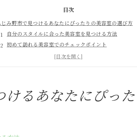
目次
ふじみ野市で見つけるあなたにぴったりの美容室の選び方
自分のスタイルに合った美容室を見つける方法
初めて訪れる美容室でのチェックポイント
美容室選びで失敗しないための事前準備
ふじみ野市の地域特性を活かした美容室選び
信頼できるスタイリストを見つけるためのステップ
地元の美容室で感じるアットホームな雰囲気
つけるあなたにぴった
美容室選びで失敗しないためのふじみ野市の情報収集術
口コミサイトの活用法と注意点
SNSで探す地元の人気美容室情報
美容室選びに役立つレビューの見方