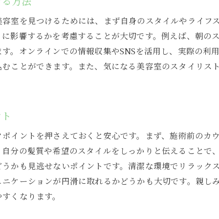
ける方法
ローカルコミュニティから得る生の声
美容室を見つけるためには、まず自身のスタイルやライフ
ふじみ野市の美容室イベントを活用する
うに影響するかを考慮することが大切です。例えば、朝の
無料カウンセリングを上手に利用する方法
す。オンラインでの情報収集やSNSを活用し、実際の利
ふじみ野市で美容室を選ぶ際の重要なポイント
込むことができます。また、気になる美容室のスタイリス
サロンの雰囲気とスタッフの対応を確認する
価格とサービス内容を細かく比較する方法
アクセスの良さがもたらす利便性の検討
ント
施術メニューの豊富さと技術力の見極め
クポイントを押さえておくと安心です。まず、施術前のカ
予約の取りやすさを事前に確認する
、自分の髪質や希望のスタイルをしっかりと伝えることで
実際の体験談から得る有益な情報
どうかも見逃せないポイントです。清潔な環境でリラック
トレンドを取り入れたふじみ野市の美容室で新しい自分に
ュニケーションが円滑に取れるかどうかも大切です。親し
最新トレンドを追う美容室の特徴
やすくなります。
スタイルチェンジに挑戦するための心構え