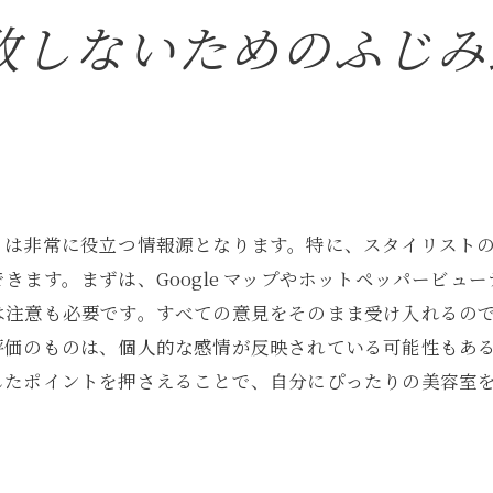
敗しないためのふじみ
理想のヘアスタイルを実現するためのステップ
自分の髪質に合ったスタイル選び
スタイリストとのコミュニケーションを大切に
季節に合わせたヘアスタイルの提案
美容室で手に入れるプロフェッショナルな仕上がり
アフターケアで持続する美しいスタイル
トは非常に役立つ情報源となります。特に、スタイリスト
きます。まずは、Google マップやホットペッパービュ
は注意も必要です。すべての意見をそのまま受け入れるの
評価のものは、個人的な感情が反映されている可能性もあ
したポイントを押さえることで、自分にぴったりの美容室