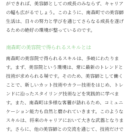
ができれば、美容師としての成長のみならず、キャリア
リー
の幅も広がるでしょう。このように、南森町での美容師
南森町の美容院で描く未来のビジョン
生活は、日々の努力と学びを通じてさらなる成長を遂げ
美容師としての未来を切り開く南森町の魅
るための絶好の環境が整っているのです。
力
南森町の美容院で得られるスキルとは
南森町の美容院での成功へのステップ
未来を形作る南森町の美容院の役割
南森町の美容院で得られるスキルは、多岐にわたりま
す。まず、美容院という環境は、常に最新のトレンドと
南森町の美容院でのキャリアストーリー
技術が求められる場です。そのため、美容師として働く
美容師としての人生を変える南森町の体験
ことで、新しいカット技術やカラー技術をはじめ、トレ
ンドに沿ったスタイリング技術などを実践的に学べま
す。また、南森町は多様な客層が訪れるため、コミュニ
ケーション能力も自然と磨かれていきます。このような
スキルは、将来のキャリアにおいて大きな武器となりま
す。さらに、他の美容師との交流を通じて、技術だけで