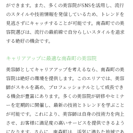
ための美容院選び
ができます。また、多くの美容院がSNSを活用し、流行
南森町の美容院を選ぶ重要なポイント
のスタイルや技術情報を発信しているため、トレンドを
成長をサポートする南森町の美容院
見逃さずにキャッチすることが可能です。南森町での美
美容トレンドを学べる南森町の美容院
容院選びは、流行の最前線で自分らしいスタイルを追求
する絶好の機会です。
南森町での美容師ネットワークの構築
南森町の美容院での実践的な経験
キャリアアップに最適な南森町の美容院
美容師としての成長を支える南森町の魅力
美容師としてキャリアアップを考えるなら、南森町の美
美容院で学ぶ最新技術とスキル大阪市北区での
容院は絶好の環境を提供します。このエリアでは、美容
挑戦
師がスキルを高め、プロフェッショナルとして成長でき
北区の美容院で磨く最新技術
る機会が豊富にあります。多くの美容院が研修やセミナ
スキルアップを目指す北区の美容院選び
ーを定期的に開催し、最新の技術とトレンドを学ぶこと
最新トレンドを取り入れる北区の美容院
が可能です。これにより、美容師は自身の技術力を向上
北区での美容師としての新たな挑戦
させ、お客様に満足度の高いサービスを提供できるよう
成長を加速させる北区の美容環境
になります。さらに、南森町は、活気に満ちた地域であ