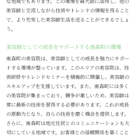
な地域でもあります。この環境を最大限に活用し、他の
北区での充実した美容師キャリアの構築
美容師と交流しながら技術やトレンドの情報を得ること
将来を見据えた北区の美容院求職情報
で、より充実した美容師生活を送ることができるでしょ
自分らしい働き方を実現する北区の美容院
う。
北区での美容師求職に役立つ情報
個性を活かす美容院選び大阪市北区で理想の職
美容師としての成長をサポートする南森町の環境
場を見つける
南森町の美容院は、美容師としての成長を強力にサポー
北区で個性を活かす美容院の見つけ方
トする環境が整っています。このエリアの美容院は、技
理想の職場環境を提供する北区の美容院
術研修やトレンドセミナーを積極的に開催し、美容師の
スキルアップを支援しています。また、南森町には多く
個性を大切にする北区の美容院選び
の美容院が集まっており、競争が激しいため、美容師は
北区での美容院選びに必要な視点
常に最新の技術を習得する必要があります。これが成長
美容師としての個性を伸ばす北区の美容院
の原動力となり、自らの技術を磨く機会を提供します。
北区で理想の美容院を見つけるためのガイ
さらに、南森町は地元住民とのコミュニケーションも大
ド
切にしている地域です。お客様との信頼関係を築くこと
南森町の美容院で未来を切り開く美しいストー