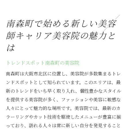
美容師としての成長をサポートする南森町
の環境
南森町で始める新しい美容
南森町の美容院で得られるスキルとは
師キャリア美容院の魅力と
地域密着型の南森町美容院の魅力
大阪市北区で美容師が輝く理由美容院の魅力的
は
な求人情報
トレンドスポット南森町の美容院
北区で働く美容師に求められるスキル
大阪市北区の美容院で働く利点
南森町は大阪市北区に位置し、美容院が多数集まるトレ
北区の美容師求人を選ぶポイント
ンドスポットとして知られています。このエリアは、最
新のトレンドをいち早く取り入れ、個性豊かなスタイル
北区の美容院でのキャリア形成
を提供する美容院が多く、ファッションや美容に敏感な
魅力的な美容院求人の探し方
人々にとって魅力的な場所です。美容院では、最新のカ
北区での美容師成功事例
ラーリングやカット技術を駆使したメニューが豊富に揃
トレンド発信地南森町で美容師として成長する
っており、訪れる人々は常に新しい自分を発見すること