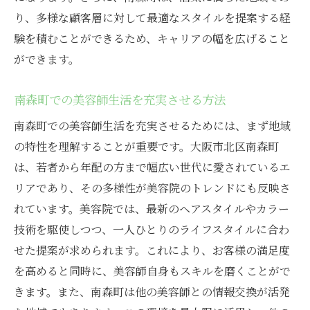
り、多様な顧客層に対して最適なスタイルを提案する経
北区の美容院で得られる経験の価値
験を積むことができるため、キャリアの幅を広げること
情熱ある美容師が集まる南森町の美容院でキャ
ができます。
リアを広げよう
南森町で活躍する情熱的な美容師たち
南森町での美容師生活を充実させる方法
南森町の美容院でのキャリアアップ方法
南森町での美容師生活を充実させるためには、まず地域
美容師としての情熱を活かす南森町の環境
の特性を理解することが重要です。大阪市北区南森町
南森町での美容師ネットワークを広げる
は、若者から年配の方まで幅広い世代に愛されているエ
キャリア発展を支える南森町の魅力
リアであり、その多様性が美容院のトレンドにも反映さ
南森町の美容院での成功体験を探る
れています。美容院では、最新のヘアスタイルやカラー
北区の美容師求職にぴったりの美容院情熱を活
技術を駆使しつつ、一人ひとりのライフスタイルに合わ
かす場所
せた提案が求められます。これにより、お客様の満足度
を高めると同時に、美容師自身もスキルを磨くことがで
北区で自分に合った美容院求人の見つけ方
きます。また、南森町は他の美容師との情報交換が活発
情熱を活かした美容院選びのポイント