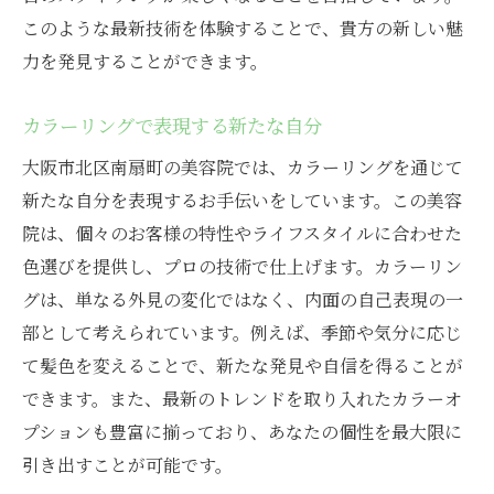
トレンドを活かした施術で顧客満足を追求
このような最新技術を体験することで、貴方の新しい魅
時代に合わせた美容の変化とその対応
力を発見することができます。
実践を通じて確立するオリジナル技術
カラーリングで表現する新たな自分
プロフェッショナルとしての成長のステッ
プ
大阪市北区南扇町の美容院では、カラーリングを通じて
あなたのスキルと情熱を活かす美容院での成長
新たな自分を表現するお手伝いをしています。この美容
ストーリー
院は、個々のお客様の特性やライフスタイルに合わせた
色選びを提供し、プロの技術で仕上げます。カラーリン
キャリアアップを目指す美容師への道
グは、単なる外見の変化ではなく、内面の自己表現の一
情熱を仕事に変えるためのヒント
部として考えられています。例えば、季節や気分に応じ
美容院内で培うリーダーシップスキル
て髪色を変えることで、新たな発見や自信を得ることが
多様な経験が可能にする成長の可能性
できます。また、最新のトレンドを取り入れたカラーオ
成功体験から学ぶ自己成長の方法
プションも豊富に揃っており、あなたの個性を最大限に
美容師としての理想を実現する環境
引き出すことが可能です。