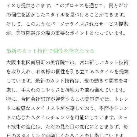
イスも提供されます。このプロセスを通じて、貴方だけ
美容の可能性を広げるプロジェクトに参加
の個性を活かしたスタイルを見つけることができます。
合同会社YDYが目指す美容院の新しいスタイル
そして、このようなパーソナライズされたサービス提供
とは
が、美容院選びの際の重要なポイントとなっています。
顧客満足度を高めるための取り組み
個々のニーズに応えるフレキシブルなサー
最新のカット技術で個性を際立たせる
ビス
大阪市北区南扇町の美容院では、常に新しいカット技術
持続可能な美容の実現に向けた挑戦
を取り入れ、お客様の個性を引き立てるスタイルを提案
革新的な美容技術の導入とその効果
しています。最新のカット技術は、髪の動きや質感を考
コミュニティとの繋がりを大切にする理由
慮し、手入れのしやすさと持続力を兼ね備えています。
特に、合同会社YDYが運営するこの美容院では、トレン
未来の美容院の在り方を考える
ドに敏感なスタイリストが在籍しており、季節やトレン
美容院で学ぶ最新トレンドと実践力向上の秘訣
ドに応じたスタイルチェンジを可能にしています。カッ
業界トップから学ぶトレンド情報
ト技術の進化は、ただの見た目の変化にとどまらず、毎
最新技術をいち早く取り入れる方法
日のスタイリングが楽しくなることを目指しています。