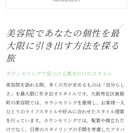
最新のカット技術で個性を際立たせる
カラーリングで表現する新たな自分
スタイリングアドバイスで毎日をもっと楽
美容院であなたの個性を最
しく
大限に引き出す方法を探る
美容院での施術が日常に与える影響
プロフェッショナルから学ぶ自己表現の方
旅
法
大阪市北区南扇町で美容の未来を創る仲間を募
カウンセリングで見つける貴方だけのスタイル
集中
美容院を訪れる際、多くの方が求めるものは「自分らし
地域に根ざした美容の未来を共に考える
さ」を最大限に引き出すスタイルです。大阪市北区南扇
スタッフ一人ひとりのスキルアップを支援
町の美容院では、カウンセリングを重視し、お客様一人
美容業界で夢を追いかける仲間との出会い
ひとりのライフスタイルや好みに合わせたスタイル提案
を行っています。カウンセリングでは、髪質や顔立ちだ
チームワークで生み出す美容の新しい価値
けでなく、日常のスタイリングの手間を考慮したアドバ
大阪市北区での活動がもたらす影響