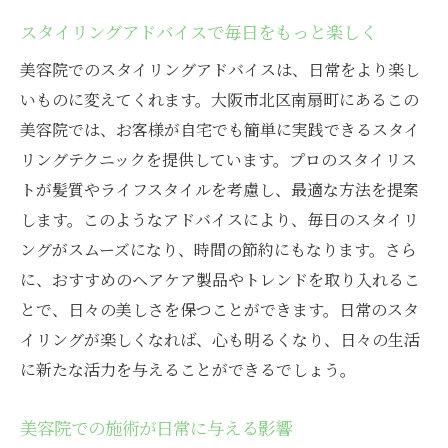
大阪市北区の美容院で一緒に未来を創るスタッ
スタイリングアドバイスで毎日をもっと楽しく
フを探しています
理想の職場環境で働く魅力
美容院でのスタイリングアドバイスは、日常をより楽し
スタッフ一人ひとりが成長するためのサポ
いものに変えてくれます。大阪市北区南扇町にあるこの
ート
美容院では、お客様が自宅でも簡単に実践できるスタイ
リングテクニックを提供しています。プロのスタイリス
美容師としてのスキルを高めるチャンス
トが髪質やライフスタイルを考慮し、最適な方法を提案
プロフェッショナルなチームの一員として
します。このようなアドバイスにより、毎日のスタイリ
共感し合える仲間との新しいスタート
ングがスムーズになり、時間の節約にもなります。さら
美容の未来を共に見つめる仲間を求めて
に、おすすめのヘアケア製品やトレンドを取り入れるこ
美容院での経験を生かし大阪市北区で新しい一
とで、日々の美しさを保つことができます。日常のスタ
歩を
イリングが楽しくなれば、心も明るくなり、日々の生活
現場で培ったスキルを新たな挑戦に活かす
に新たな活力を与えることができるでしょう。
経験がもたらす自信とその効果
美容院での施術が日常に与える影響
地域密着型の美容院での活躍の場