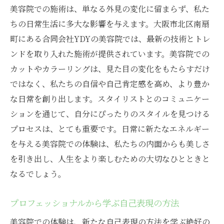
経験者が語る成功の秘訣
美容院での施術は、単なる外見の変化に留まらず、私た
ちの日常生活に多大な影響を与えます。大阪市北区南扇
新たな環境での自分らしい働き方
町にある合同会社YDYの美容院では、最新の技術とトレ
大阪市北区で築く新しいキャリア
ンドを取り入れた施術が提供されています。美容院での
美容院のチャンスを共に掴む！南扇町でのスタ
カットやカラーリングは、見た目の変化をもたらすだけ
ッフ募集
ではなく、私たちの自信や自己肯定感を高め、より豊か
採用情報と求める人物像
な日常を創り出します。スタイリストとのコミュニケー
共に成長できる職場の魅力
ションを通じて、自分にぴったりのスタイルを見つける
南扇町での新しい職場環境を探る
プロセスは、とても重要です。日常に新たなエネルギー
プロフェッショナルを目指すためのステッ
を与える美容院での体験は、私たちの内面からも美しさ
プ
を引き出し、人生をより楽しむための大切なひとときと
なるでしょう。
挑戦を歓迎する美容院の体制
共に未来を切り開くための第一歩
プロフェッショナルから学ぶ自己表現の方法
美容院での体験は、新たな自己表現の方法を学ぶ絶好の