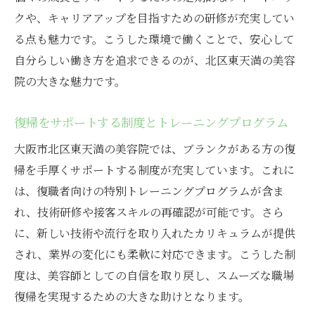
ブランクありの応募者が歓迎される理由
クや、キャリアアップを目指すための研修が充実してい
る点も魅力です。こうした環境で働くことで、安心して
心機一転！新しい仲間と働く魅力
自分らしい働き方を追求できるのが、北区東天満の美容
美容院で再挑戦！大阪市北区東天満で見つける
院の大きな魅力です。
理想のパート求人
理想の職場を見つけるための成功事例
復帰をサポートする制度とトレーニングプログラム
働きやすさを重視した求人を見極める方法
大阪市北区東天満の美容院では、ブランクがある方の復
美容院での再挑戦を後押しするサポート制
帰を手厚くサポートする制度が充実しています。これに
度
は、復職者向けの特別トレーニングプログラムが含ま
パートタイムでの柔軟な働き方を実現
れ、技術研修や接客スキルの再確認が可能です。さら
サロンでの人間関係構築のコツ
に、新しい技術や流行を取り入れたカリキュラムが提供
美容院でのキャリアプランニングの重要性
され、業界の変化にも柔軟に対応できます。こうした制
大阪市北区東天満で働く！美容院でのブランク
度は、美容師としての自信を取り戻し、スムーズな職場
復帰を応援する求人
復帰を実現するための大きな助けとなります。