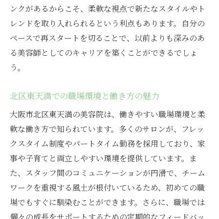
大阪市北区で美容院に復帰するチャンス！ブラ
ンクがあるからこそ、柔軟な視点で新たなスタイルやト
ンクありでも安心の求人情報
レンドを取り入れられるという利点もあります。自分の
北区エリアの美容院求人の特徴
ペースで再スタートを切ることで、以前よりも深みのあ
求人情報をチェックする際のポイント
る美容師としてのキャリアを築くことができるでしょ
ブランクを考慮した安心の雇用条件
う。
美容院で働くことによる成長のチャンス
北区東天満での職場環境と働き方の魅力
地元で人気のサロンへの就職
大阪市北区東天満の美容院は、働きやすい職場環境と柔
安心して働ける職場選びのコツ
軟な働き方で知られています。多くのサロンが、フレッ
ブランクがあるからこその強み！大阪市北区東
クスタイム制度やパートタイム勤務を採用しており、家
天満の美容院求人
事や子育てと両立しやすい環境を提供しています。ま
経験を活かし、新たな価値を提供
た、スタッフ間のコミュニケーションが円滑で、チーム
ブランクを強みに変えるスキルアップ法
ワークを重視する風土が根付いているため、初めての職
東天満エリアでの職場見学・インタビュー
場でもすぐに馴染むことができます。さらに、職場では
採用担当者が語る、求める人物像とは
個々の成長をサポートするための定期的なフィードバッ