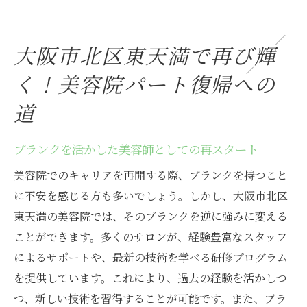
復帰をサポートする制度とトレーニングプ
ログラム
大阪市北区東天満で再び輝
先輩美容師から学ぶ！成功の秘訣
く！美容院パート復帰への
地域密着型サロンでのキャリア形成
働きやすさを実感！口コミで人気の美容院
道
美容院で見つける新たな可能性！ブランクあり
パートさんの魅力
ブランクを活かした美容師としての再スタート
ブランクがあっても安心！柔軟な勤務時間
美容院でのキャリアを再開する際、ブランクを持つこと
美容院復帰で得られるスキルと経験
に不安を感じる方も多いでしょう。しかし、大阪市北区
パートタイムでのキャリアアップの可能性
東天満の美容院では、そのブランクを逆に強みに変える
ことができます。多くのサロンが、経験豊富なスタッフ
美容院でのブランク復帰を成功させる秘訣
によるサポートや、最新の技術を学べる研修プログラム
魅力ある職場で働くメリット
を提供しています。これにより、過去の経験を活かしつ
地域コミュニティとの関わりが深まる職場
つ、新しい技術を習得することが可能です。また、ブラ