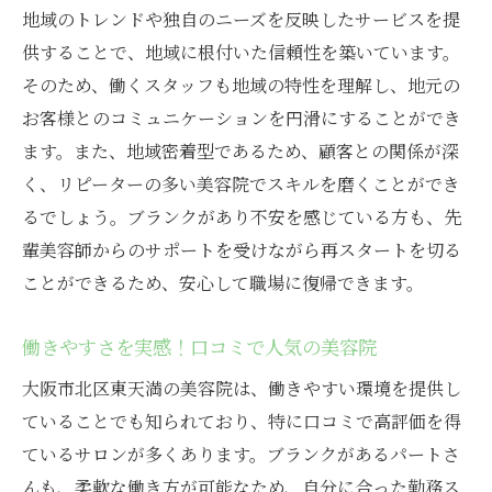
地域のトレンドや独自のニーズを反映したサービスを提
大阪市北区東天満で美容のプロへ再スタート！
供することで、地域に根付いた信頼性を築いています。
パート求人の魅力を探る
そのため、働くスタッフも地域の特性を理解し、地元の
美容のプロとして再出発するためのステッ
お客様とのコミュニケーションを円滑にすることができ
プ
ます。また、地域密着型であるため、顧客との関係が深
北区東天満の美容院での実務経験
く、リピーターの多い美容院でスキルを磨くことができ
パートタイムでの柔軟なキャリアパス
るでしょう。ブランクがあり不安を感じている方も、先
美容院での再スタート支援プログラム
輩美容師からのサポートを受けながら再スタートを切る
ことができるため、安心して職場に復帰できます。
求人情報で見逃せない！魅力的な条件
地域に根付いたサロンでの働きがい
働きやすさを実感！口コミで人気の美容院
大阪市北区東天満の美容院は、働きやすい環境を提供し
ていることでも知られており、特に口コミで高評価を得
ているサロンが多くあります。ブランクがあるパートさ
んも、柔軟な働き方が可能なため、自分に合った勤務ス