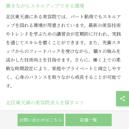
働きながらスキルアップできる環境
北区東天満にある美容院では、パート勤務でもスキルア
ップを図れる環境が用意されています。最新の美容技術
やトレンドを学ぶための講習会が定期的に行われ、実践
を通じてスキルを磨くことができます。また、先輩スタ
ッフからのフィードバックを受けながら、個々の強みを
活かした技術向上を目指せます。さらに、働く上での柔
軟な時間設定により、家庭やプライベートと両立しやす
く、心身のバランスを取りながら成長することが可能で
す。
北区東天満の美容院求人を探すコツ
大阪市北区東天満は数多くの美容院が集まるエリアであ
お問い合わせはこちら
店舗一覧
り、ブランクありのパートさんにとっても魅力的な職場