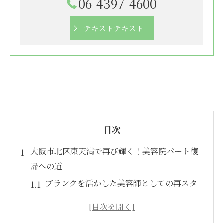
06-4397-4600
テキストテキスト
目次
大阪市北区東天満で再び輝く！美容院パート復
帰への道
ブランクを活かした美容師としての再スタ
ート
北区東天満での職場環境と働き方の魅力