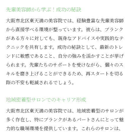
ブランク復帰を応援するサロンの特徴
先輩美容師から学ぶ！成功の秘訣
働きながらスキルアップできる環境
大阪市北区東天満の美容院では、経験豊富な先輩美容師
北区東天満の美容院求人を探すコツ
から直接学べる環境が整っています。彼らは、ブランク
職場での充実感を得るためのアドバイス
がある方々に対しても、親身なアドバイスや実践的なテ
パートさんが活躍する美容院の魅力
クニックを共有します。成功の秘訣として、最新のトレ
求人情報で注目するべきポイント
ンドに敏感であること、自分の強みを活かすことが挙げ
美容院での新しいキャリアの扉を開く！大阪市
られます。先輩たちのサポートを受けながら、個々のス
北区東天満の求人情報
キルを磨き上げることができるため、再スタートを切る
キャリアチェンジを考えるきっかけ
際の不安も軽減されるでしょう。
美容院での新しい役割に挑戦
地域密着型サロンでのキャリア形成
北区東天満での求人情報を活用する方法
美容業界での再スタートのポイント
大阪市北区東天満の美容院では、地域密着型のサロンが
多く存在し、特にブランクがあるパートさんにとって魅
成功体験から学ぶ！キャリア構築のヒント
力的な職場環境を提供しています。これらのサロンは、
多様な働き方を提供するサロンとは