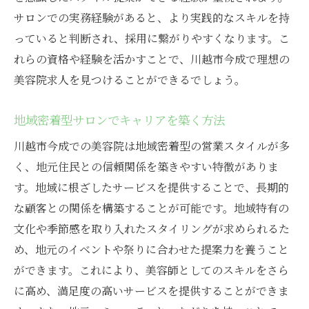
成の美容院求人
サロンでの実務経験があると、より実践的なスキルを持
プロフェッショナルを目指す人に最適な求
っていると判断され、採用に繋がりやすくなります。こ
人の探し方
れらの資格や経験を活かすことで、川越市今成で理想の
川越市今成でのプロフェッショナルな美容
美容院求人を見つけることができるでしょう。
師の育成法
職場環境がもたらす成長の重要性
地域密着型サロンでキャリアを築く方法
川越市今成の美容院での実務経験談
川越市今成での美容院は地域密着型の営業スタイルが多
プロフェッショナルなチームで働く喜び
く、地元住民との信頼関係を築きやすい特徴がありま
成長を実感できる職場の選び方
す。地域に根ざしたサービスを提供することで、長期的
スキルを活かせる！川越市今成の美容院求人の
な顧客との関係を構築することが可能です。地域特有の
魅力を探る
文化や季節感を取り入れたスタイリングが求められるた
め、地元のイベントや祭りに合わせた提案力を養うこと
川越市今成の美容院求人が求めるスキルと
ができます。これにより、美容師としてのスキルをさら
は
に高め、満足度の高いサービスを提供することができま
スキルを最大限に発揮できる職場の見つけ