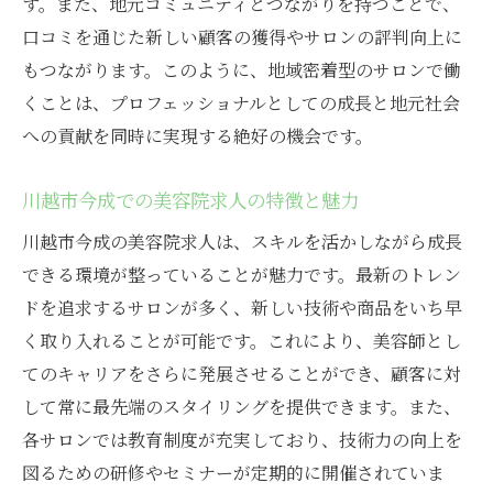
す。また、地元コミュニティとつながりを持つことで、
方
口コミを通じた新しい顧客の獲得やサロンの評判向上に
実際にスキルを活かしている美容師の声
もつながります。このように、地域密着型のサロンで働
川越市今成でスキルアップを実現する方法
くことは、プロフェッショナルとしての成長と地元社会
魅力的な求人に必要なスキルセット
への貢献を同時に実現する絶好の機会です。
スキルを武器にするための求人応募術
川越市今成での美容院求人の特徴と魅力
川越市今成で働くあなたの美容院求人の選び方
自分に合った求人を選ぶ際のチェックポイ
川越市今成の美容院求人は、スキルを活かしながら成長
ント
できる環境が整っていることが魅力です。最新のトレン
川越市今成の美容院での求人選びの注意点
ドを追求するサロンが多く、新しい技術や商品をいち早
く取り入れることが可能です。これにより、美容師とし
理想の職場を見つけるための自己分析法
てのキャリアをさらに発展させることができ、顧客に対
働きやすい職場環境の特徴を知る
して常に最先端のスタイリングを提供できます。また、
川越市今成の求人情報を活用した成功事例
各サロンでは教育制度が充実しており、技術力の向上を
選んで良かったと思える求人の見つけ方
図るための研修やセミナーが定期的に開催されていま