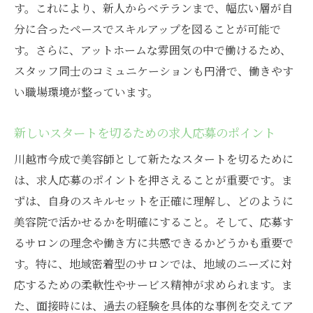
顧客に喜びを提供する川越市今成の美容院求人
す。これにより、新人からベテランまで、幅広い層が自
顧客満足度を高めるための取り組み
分に合ったペースでスキルアップを図ることが可能で
川越市今成で顧客に喜ばれるサービスとは
す。さらに、アットホームな雰囲気の中で働けるため、
スタッフ同士のコミュニケーションも円滑で、働きやす
顧客からの信頼を得るための美容師の心得
い職場環境が整っています。
喜びを提供する美容院の求人情報を探る
魅力的な接客技術を学べる職場の選び方
新しいスタートを切るための求人応募のポイント
顧客満足を第一に考える美容院の秘密
川越市今成で美容師として新たなスタートを切るために
川越市今成で新たな自分を発見できる美容院求
は、求人応募のポイントを押さえることが重要です。ま
人の秘密
ずは、自身のスキルセットを正確に理解し、どのように
自己成長を促す職場選びの基準
美容院で活かせるかを明確にすること。そして、応募す
川越市今成の美容院で見つける新たな自分
るサロンの理念や働き方に共感できるかどうかも重要で
自分の可能性を広げるための具体的なステ
す。特に、地域密着型のサロンでは、地域のニーズに対
ップ
応するための柔軟性やサービス精神が求められます。ま
なりたい自分に近づくための求人選び
た、面接時には、過去の経験を具体的な事例を交えてア