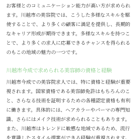
お客様とのコミュニケーション能力が高い方が求められ
川越市でキャリアを伸ばすためのスキルア
ます。川越市の美容院では、こうした多様なスキルを駆
ップ術
使することで、より多くの顧客に満足を提供し、長期的
職場選びの基準と成功するためのポイント
なキャリア形成が期待できます。多様なスキルを持つこ
川越市でのキャリアアップ成功事例を探る
とで、より多くの求人に応募できるチャンスを得られる
最新トレンドを取り入れた川越市今成の美容院
のもこの地域の魅力の一つです。
求人情報
トレンドを意識した求人の探し方
川越市今成で求められる美容師の資格と経験
川越市今成で注目のトレンドサロン
川越市今成での美容院求人では、特に資格と経験が重要
トレンドを生かしたサービス提供の実例
視されます。国家資格である美容師免許はもちろんのこ
常に進化する美容業界の最新トレンド
と、さらなる技術を証明するための各種認定資格も有利
川越市今成の美容院で働く魅力的な理由
に働きます。具体的には、ヘアカラーやパーマの専門知
識、さらにはメイク技術が求められることもあります。
トレンドを取り入れた職場環境の特徴
また、川越市はトレンドに敏感な地域であるため、流行
プロフェッショナルな環境で成長する川越市今
を意識したスタイル提案ができる経験が重視されます。