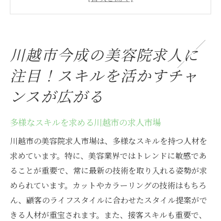
験
地域密着型サロンでキャリアを築く方法
川越市今成での美容院求人の特徴と魅力
川越市今成の美容院求人に
新しいスタートを切るための求人応募のポ
注目！スキルを活かすチャ
イント
実際に働くスタッフの声から見える求人の
ンスが広がる
リアル
美容院でキャリアアップ！川越市今成で理想の
多様なスキルを求める川越市の求人市場
職場を探そう
川越市の美容院求人市場は、多様なスキルを持つ人材を
キャリアアップを目指す美容師のためのア
求めています。特に、美容業界ではトレンドに敏感であ
ドバイス
ることが重要で、常に最新の技術を取り入れる姿勢が求
川越市今成の美容院で働くメリットとは
められています。カットやカラーリングの技術はもちろ
自分に合った職場を見つけるための求人探
ん、顧客のライフスタイルに合わせたスタイル提案がで
索法
きる人材が重宝されます。また、接客スキルも重要で、