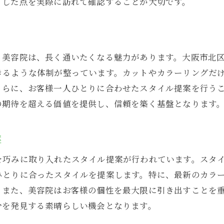
うした点を実際に訪れて確認することが大切です。
美容院の雰囲気とインテリアも選択基準に
事前予約が必要な理由とその利点
理想の職場環境が整った美容院を見つけよう
る美容院は、長く通いたくなる魅力があります。大阪市北
働きやすさを支える職場環境の要素
きるような体制が整っています。カットやカラーリングだ
スタッフが生き生きと働ける職場作り
さらに、お客様一人ひとりに合わせたスタイル提案を行う
個々の成長を促進する教育プログラム
の期待を超える価値を提供し、信頼を築く基盤となります
働く喜びを感じるチームの力
職場の風通しを良くするコミュニケーション術
案
長く働ける職場を選ぶための視点
を巧みに取り入れたスタイル提案が行われています。スタ
大阪市北区扇町で働く美容師のリアルな声と実態
ひとりに合ったスタイルを提案します。特に、最新のカラ
現場の声からわかる職場の魅力と課題
。また、美容院はお客様の個性を最大限に引き出すことを
分を発見する素晴らしい機会となります。
働く美容師たちの1日の流れ