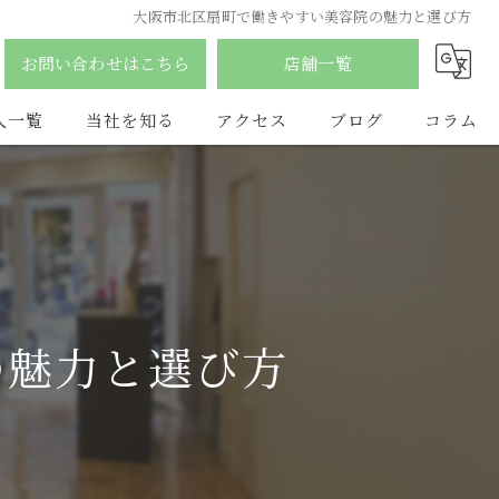
大阪市北区扇町で働きやすい美容院の魅力と選び方
お問い合わせはこちら
店舗一覧
人一覧
当社を知る
アクセス
ブログ
コラム
南森町の美容室
合同会社YDY
ふじみ野市の美容室
hair salon flat
アルバイト
LAQ HAIR
の魅力と選び方
パート
vist
スタイリスト