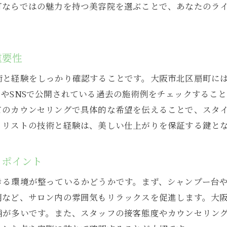
町ならではの魅力を持つ美容院を選ぶことで、あなたのラ
地元密着型の美容院で得られるやりがい
高品質なサービスを提供する大阪市北区の美容院探し
高評価のサービスを提供するサロンの特徴
重要性
個々のニーズに応じたオーダーメイド施術
術と経験をしっかり確認することです。大阪市北区扇町に
満足度を高めるための接客術
やSNSで公開されている過去の施術例をチェックするこ
安心感を与える衛生管理の徹底
てのカウンセリングで具体的な希望を伝えることで、スタ
アフターケアの充実とリピート率を高める工夫
イリストの技術と経験は、美しい仕上がりを保証する鍵と
顧客との信頼関係を築くための取り組み
大阪市北区扇町での美容院選びで知っておくべきこと
クポイント
美容院選びで失敗しないためのポイント
きる環境が整っているかどうかです。まず、シャンプー台
初めての美容院体験を成功させるコツ
明など、サロン内の雰囲気もリラックスを促進します。大
価格設定とサービス内容のバランスを考慮
舗が多いです。また、スタッフの接客態度やカウンセリン
口コミと実績から見た美容院の信頼性