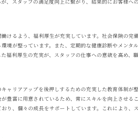
みが、スタッフの満足度向上に繋がり、結果的にお客様へ
プロフェッショナルとしての高みを目指す環境
新しい技術を習得するための取り組み
スタイリスト同士の切磋琢磨が成長を促進
美容師としての目標設定と達成のサポート
間働けるよう、福利厚生が充実しています。社会保険の完
る環境が整っています。また、定期的な健康診断やメンタ
地域に貢献することで得られる達成感
した福利厚生の充実が、スタッフの仕事への意欲を高め、
のキャリアアップを後押しするための充実した教育体制が
会が豊富に用意されているため、常にスキルを向上させる
ており、個々の成長をサポートしています。これにより、