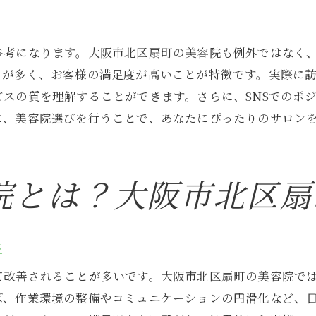
美容師としてのキャリアパスとその展望
職場での人間関係とその重要性
成長を実感する瞬間とその理由
参考になります。大阪市北区扇町の美容院も例外ではなく
ミが多く、お客様の満足度が高いことが特徴です。実際に
大阪市北区での美容師の将来性
スの質を理解することができます。さらに、SNSでのポ
技術と居心地の良さで選ぶ大阪市北区の美容院
に、美容院選びを行うことで、あなたにぴったりのサロン
高度な技術力を持つスタイリストの特徴
心地よい空間作りの秘訣
お客様との信頼関係を築くサービス精神
院とは？大阪市北区扇
居心地の良いサロンの条件とは
美と健康を提供するトータルケアの考え方
性
来店するたびに新しい体験を提供する工夫
美容師として成長できる大阪市北区扇町の美容院の魅
て改善されることが多いです。大阪市北区扇町の美容院で
キャリアアップを支える教育制度の充実
ば、作業環境の整備やコミュニケーションの円滑化など、