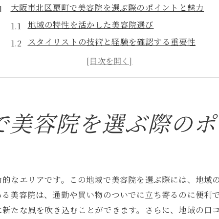
大阪市北区扇町で美容院を選ぶ際のポイントと魅力
地域の特性を活かした美容院選び
スタイリストの技術と経験を確認する重要性
リラックスできるサロン環境のチェックポイント
顧客ニーズに応じたサービスの多様性
最新トレンドを取り入れたスタイル提案
口コミと評判から見える美容院の実力
で美容院を選ぶ際のポ
働きやすい美容院とは？大阪市北区扇町の実例
スタッフの声から見る職場環境の重要性
安心して働ける福利厚生の充実
キャリアアップを支援する教育体制
力的なエリアです。この地域で美容院を選ぶ際には、地域
ある美容院は、通勤や買い物のついでに立ち寄るのに便利
働きがいを生む職場のコミュニケーション
に新たな風を吹き込むことができます。さらに、地域の口
柔軟な働き方を実現するシフト制度