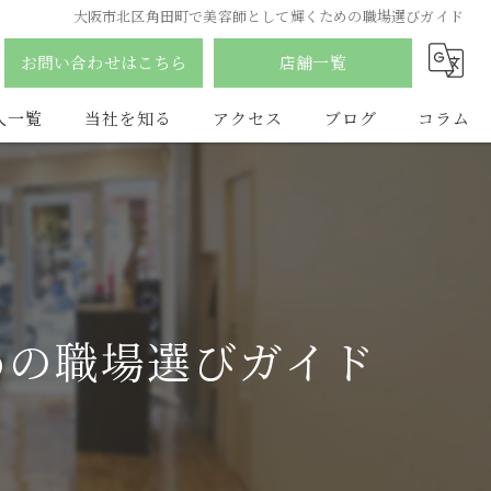
大阪市北区角田町で美容師として輝くための職場選びガイド
お問い合わせはこちら
店舗一覧
人一覧
当社を知る
アクセス
ブログ
コラム
南森町の美容室
合同会社YDY
ふじみ野市の美容室
hair salon flat
アルバイト
LAQ HAIR
めの職場選びガイド
パート
vist
スタイリスト