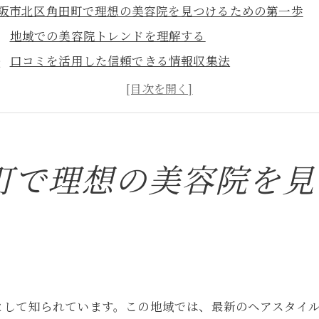
阪市北区角田町で理想の美容院を見つけるための第一歩
地域での美容院トレンドを理解する
口コミを活用した信頼できる情報収集法
スタイルに合った美容院の選び方
初めての訪問で確認すべきポイント
理想のサロンを見つけるためのチェックリスト
北区角田町での美容院選び成功の秘訣
町で理想の美容院を見
分にぴったりの美容院を選ぶ際の重要なポイント
自分のスタイルに合うサロン選びの基準
初回カウンセリングで確認すべき質問
美容院の雰囲気と自分の相性を見極める方法
料金体系とサービス内容の確認ポイント
として知られています。この地域では、最新のヘアスタイ
スタイリストの経歴と得意分野を知る