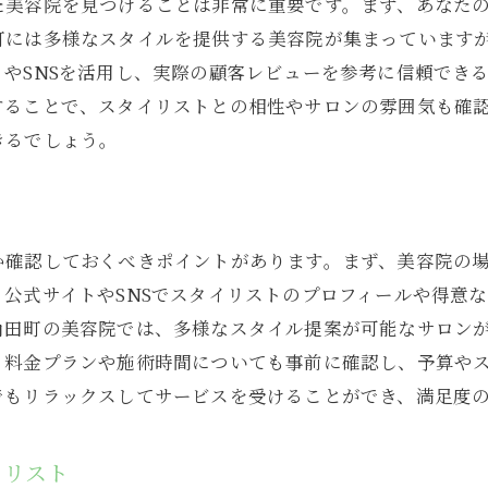
た美容院を見つけることは非常に重要です。まず、あなた
スタイリストとのコミュニケーションを深める方法
町には多様なスタイルを提供する美容院が集まっています
美容院での新しい出会いと人脈作り
やSNSを活用し、実際の顧客レビューを参考に信頼でき
することで、スタイリストとの相性やサロンの雰囲気も確
容院での成功はスタイリストとのコミュニケーションから
きるでしょう。
希望のスタイルを明確に伝えるためのコツ
スタイリストへのフィードバックの重要性
理想のスタイルを実現するための共同作業
か確認しておくべきポイントがあります。まず、美容院の
コミュニケーションが生む美容院での信頼関係
公式サイトやSNSでスタイリストのプロフィールや得意
トラブルを未然に防ぐためのコミュニケーション術
角田町の美容院では、多様なスタイル提案が可能なサロン
長期にわたるスタイリストとの信頼関係の築き方
、料金プランや施術時間についても事前に確認し、予算や
阪市北区の美容院でスキルを活かす働き方とは
でもリラックスしてサービスを受けることができ、満足度
自分のスキルを最大限に活かせる職場環境
技術向上のための研修制度の活用法
クリスト