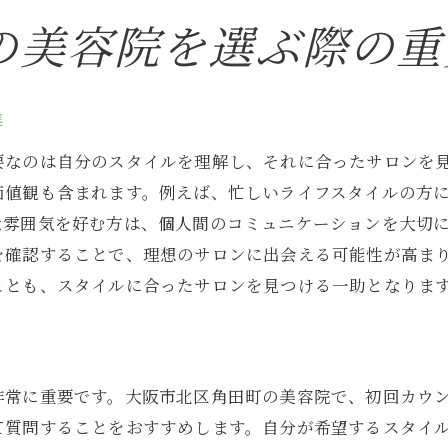
長期的なキャリア形成に役立つ美容院選び
の美容院を選ぶ際の重
働きやすさとスキルアップを両立させる職場環境
美容師としての満足度を高めるための職場選び
成功する美容師になるための重要な要素
準
未来の自分を描く美容院選びの視点
要なのは自分のスタイルを理解し、それに合ったサロンを
価値観も含まれます。例えば、忙しいライフスタイルの方
な雰囲気を好む方は、個人間のコミュニケーションを大切
確認することで、理想のサロンに出会える可能性が高まり
ことも、スタイルに合ったサロンを見つける一助となりま
非常に重要です。大阪市北区角田町の美容院で、初回カウ
て質問することをおすすめします。自分が希望するスタイ