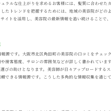
チュラルな仕上がりを求めるお客様には、髪質に合わせた
自分のライフスタイルに合う営業時間を探す
うしたトレンドを把握するためには、地域の美容院がどの
阪市の美容院事情を知り尽くす魅力的なサロン巡り
ミサイトを活用し、美容院の最新情報を追い続けることで
北区角田町で訪れるべき人気サロン
最新トレンドを取り入れたサロンの特徴
実際に足を運んで感じるサロンの魅力
法
多様なスタイルを提案するサロンの探し方
情報源です。大阪市北区角田町の美容院の口コミをチェッ
隠れ家的サロンで特別な体験を
術や接客態度、サロンの雰囲気などが詳しく書かれていま
美容院巡りで出会うスタイリストとの交流
院選びの助けとなります。美容師が日々アップロードする
性を引き出す美容院選びでスタイリストとの出会いを楽し
信頼できる情報源です。こうした多角的な情報収集を通じ
自分の個性を最大限に引き出すスタイリストを見つける
カウンセリングで伝えるべき自分のスタイルイメージ
スタイリストの得意技術を理解して信頼を築く
一貫してスタイルを維持するための定期訪問の重要性