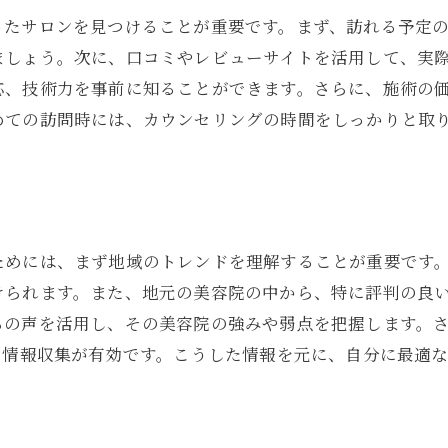
キャリアアップを目指すための具体的な行動
たサロンを見つけることが重要です。まず、訪れる予定の
多様な顧客層に対応するためのスキルセット
ましょう。次に、口コミやレビューサイトを活用して、実
美容師としての成長を促進する職場選び
応、技術力を事前に知ることができます。さらに、施術の
北区角田町での美容師としてのキャリアビジョン
めての訪問時には、カウンセリングの時間をしっかりと取
気の美容院で働くための求人情報の探し方
信頼できる求人情報の見極め方
応募前に確認すべき職場の特徴
面接でアピールすべきスキルと経験
ためには、まず地域のトレンドを理解することが重要です
求人情報から読み取る職場環境の良し悪し
けられます。また、地元の美容院の中から、特に評判の良
ネットワークを活かした求人情報の収集法
らの声を活用し、その美容院の強みや弱点を把握します。
美容院の求人情報を比較する際のポイント
の情報収集が有効です。こうした情報を元に、自分に最適
容師として輝くために知っておくべき美容院の選び方
自分の理想に合った美容院を選ぶための基準