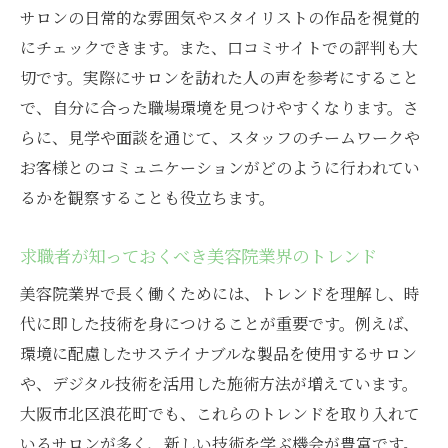
サロンの日常的な雰囲気やスタイリストの作品を視覚的
職場の雰囲気がもたらす影響
にチェックできます。また、口コミサイトでの評判も大
長期的に働ける美容院！大阪市北区浪花町の求
切です。実際にサロンを訪れた人の声を参考にすること
人ガイド
で、自分に合った職場環境を見つけやすくなります。さ
求人情報をチェックする際のポイント
らに、見学や面談を通じて、スタッフのチームワークや
信頼できる求人情報の見つけ方
お客様とのコミュニケーションがどのように行われてい
サロンの理念を理解することの重要性
るかを観察することも役立ちます。
実際に働く前に確認すべきこと
求職者が知っておくべき美容院業界のトレンド
応募前に確認したい職場の特徴
美容院業界で長く働くためには、トレンドを理解し、時
求人選びで失敗しないためのヒント
代に即した技術を身につけることが重要です。例えば、
美容院でのスキルアップ！大阪市北区浪花町で
環境に配慮したサステイナブルな製品を使用するサロン
の魅力的な求人情報
や、デジタル技術を活用した施術方法が増えています。
スキルアップを支える研修制度
大阪市北区浪花町でも、これらのトレンドを取り入れて
最新技術を学べる職場選び
いるサロンが多く、新しい技術を学ぶ機会が豊富です。