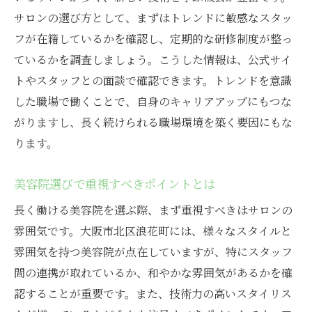
個々の成長をサポートする環境
サロンの選び方として、まずはトレンドに敏感なスタッ
技術向上のための具体的なステップ
フが在籍しているかを確認し、定期的な研修制度が整っ
キャリア形成に役立つ求人情報とは
ているかを調査しましょう。こうした情報は、公式サイ
トやスタッフとの面談で確認できます。トレンドを意識
将来を見据えたスキルアップの重要性
した職場で働くことで、自身のキャリアアップにもつな
職場環境が大切！大阪市北区の美容院で働くメ
がりますし、長く続けられる職場環境を築く要因にもな
リット
ります。
働きやすい職場の条件とは
スタッフ同士のコミュニケーションの重要
美容院選びで重視すべきポイントとは
性
長く働ける美容院を選ぶ際、まず重視すべきはサロンの
サロンの居心地が仕事に与える影響
雰囲気です。大阪市北区浪花町には、様々なスタイルと
プライベートと仕事のバランスを取る方法
雰囲気を持つ美容院が点在していますが、特にスタッフ
働く環境がもたらす長期的な影響
間の連携が取れているか、和やかな雰囲気があるかを確
ストレスフリーな職場を選ぶ理由
認することが重要です。また、技術力の高いスタイリス