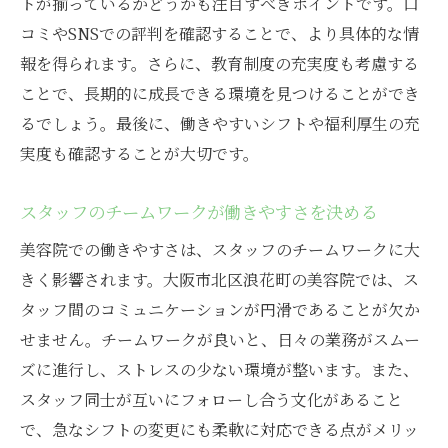
大阪市北区浪花町の美容院！長く続けるための
トが揃っているかどうかも注目すべきポイントです。口
職場選びの秘訣
コミやSNSでの評判を確認することで、より具体的な情
報を得られます。さらに、教育制度の充実度も考慮する
自分に合った職場を見つける方法
ことで、長期的に成長できる環境を見つけることができ
長期勤務を可能にするサロンの特長
るでしょう。最後に、働きやすいシフトや福利厚生の充
転職を考える前に確認すべきこと
実度も確認することが大切です。
長く働くための職場の選び方
仕事に対するモチベーションの維持法
スタッフのチームワークが働きやすさを決める
各サロンの特色を知るためのポイント
美容院での働きやすさは、スタッフのチームワークに大
美容院求人のチェックポイント！大阪市北区で
きく影響されます。大阪市北区浪花町の美容院では、ス
長期勤務を目指す
タッフ間のコミュニケーションが円滑であることが欠か
求人情報を見る際に注目すべき点
せません。チームワークが良いと、日々の業務がスムー
信頼できる求人サイトの選び方
ズに進行し、ストレスの少ない環境が整います。また、
スタッフ同士が互いにフォローし合う文化があること
応募前に知っておきたい業界情報
で、急なシフトの変更にも柔軟に対応できる点がメリッ
長期勤務を希望する人へのアドバイス