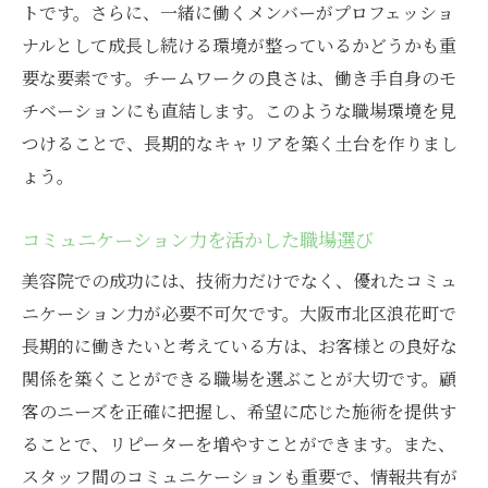
トです。さらに、一緒に働くメンバーがプロフェッショ
求人内容から見える美容院の特徴
ナルとして成長し続ける環境が整っているかどうかも重
ミスマッチを防ぐための求人選び
要な要素です。チームワークの良さは、働き手自身のモ
大阪市北区の美容院での働き方！長期的なキャ
チベーションにも直結します。このような職場環境を見
リアを築くために
つけることで、長期的なキャリアを築く土台を作りまし
キャリアパスを描くためのヒント
ょう。
長期的な成長を支える職場環境
コミュニケーション力を活かした職場選び
自分の強みを活かした働き方の選択
仕事とライフスタイルを両立する秘訣
美容院での成功には、技術力だけでなく、優れたコミュ
ニケーション力が必要不可欠です。大阪市北区浪花町で
長期にわたるキャリア形成の具体策
長期的に働きたいと考えている方は、お客様との良好な
理想のキャリアを実現するためのステップ
関係を築くことができる職場を選ぶことが大切です。顧
客のニーズを正確に把握し、希望に応じた施術を提供す
ることで、リピーターを増やすことができます。また、
スタッフ間のコミュニケーションも重要で、情報共有が