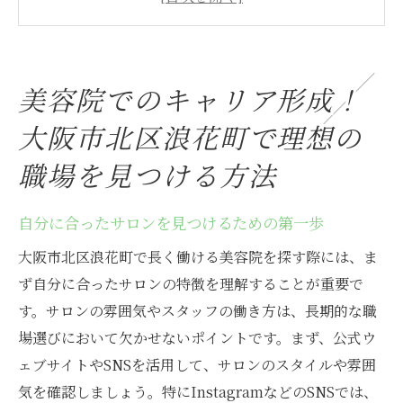
求職者が知っておくべき美容院業界のトレ
ンド
美容院選びで重視すべきポイントとは
美容院でのキャリア形成！
スタッフのチームワークが働きやすさを決
める
大阪市北区浪花町で理想の
コミュニケーション力を活かした職場選び
職場を見つける方法
キャリアアップを目指すためのサロン探し
大阪市北区の美容院で長く働くために！職場選
自分に合ったサロンを見つけるための第一歩
びのポイント
大阪市北区浪花町で長く働ける美容院を探す際には、ま
安定した職場を選ぶための基準
ず自分に合ったサロンの特徴を理解することが重要で
福利厚生が充実した職場で働く利点
す。サロンの雰囲気やスタッフの働き方は、長期的な職
長期勤務を可能にする職場環境とは
場選びにおいて欠かせないポイントです。まず、公式ウ
ェブサイトやSNSを活用して、サロンのスタイルや雰囲
働きやすいシフト制のサロンを選ぶ理由
気を確認しましょう。特にInstagramなどのSNSでは、
働きながら学べる環境の整備