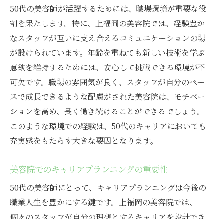
50代の美容師が活躍するためには、職場環境が重要な役
ャリア
割を果たします。特に、上福岡の美容院では、経験豊か
評判の美容院で得られる新たな気づき
なスタッフが互いに支え合えるコミュニケーションの場
自分らしさを引き出す美容院の選び方
が設けられています。年齢を重ねても新しい技術を学ぶ
地域で評判の美容院が提供する価値
意欲を維持するためには、安心して挑戦できる環境が不
新しい自分を見つけるためのステップ
可欠です。職場の雰囲気が良く、スタッフが自分のペー
スで成長できるような配慮がされた美容院は、モチベー
美容院での成功体験をシェアする場
ションを高め、長く働き続けることができるでしょう。
地元の美容院で新しいキャリアを築く
このような環境での経験は、50代のキャリアにおいても
充実感をもたらす大きな要因となります。
美容院でのキャリアプランニングの重要性
50代の美容師にとって、キャリアプランニングは今後の
職業人生を豊かにする鍵です。上福岡の美容院では、
個々のスタッフが自分の理想とするキャリアを設計でき