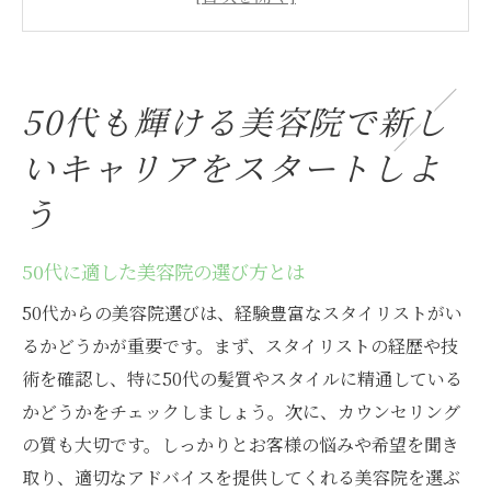
年齢を重ねても学べる新技術の取り入れ方
50代が活躍するためのコミュニケーション
スキル
50代も輝ける美容院で新し
職場環境が与える50代のモチベーションの
いキャリアをスタートしよ
影響
美容院でのキャリアプランニングの重要性
う
上福岡の美容院で豊かな経験を活かした仕事を
見つける方法
50代に適した美容院の選び方とは
上福岡エリアの美容院が求める人材像
50代からの美容院選びは、経験豊富なスタイリストがい
地域に根付いた美容院での働き方
るかどうかが重要です。まず、スタイリストの経歴や技
経験値を美容院でどう活かすか
術を確認し、特に50代の髪質やスタイルに精通している
かどうかをチェックしましょう。次に、カウンセリング
上福岡での美容師求人情報の探し方
の質も大切です。しっかりとお客様の悩みや希望を聞き
面接でアピールすべき50代の強み
取り、適切なアドバイスを提供してくれる美容院を選ぶ
地元密着型の美容サービスの特徴