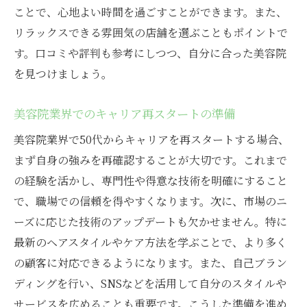
ことで、心地よい時間を過ごすことができます。また、
ふじみ野市の美容院で年齢を超えた活躍を目指
リラックスできる雰囲気の店舗を選ぶこともポイントで
す
す。口コミや評判も参考にしつつ、自分に合った美容院
年齢に縛られない働き方のヒント
を見つけましょう。
ふじみ野市での美容院トレンドの動向
美容院業界でのキャリア再スタートの準備
長年の経験を価値に変える方法
職場での年齢差を乗り越えるための対策
美容院業界で50代からキャリアを再スタートする場合、
50代がもたらす美容院の新しい価値観
まず自身の強みを再確認することが大切です。これまで
の経験を活かし、専門性や得意な技術を明確にすること
年齢を超えた働き方の事例紹介
で、職場での信頼を得やすくなります。次に、市場のニ
美容院で50代が求められる理由とその魅力
ーズに応じた技術のアップデートも欠かせません。特に
美容院で50代が持つ特有の魅力
最新のヘアスタイルやケア方法を学ぶことで、より多く
長年の経験が顧客に提供する安心感
の顧客に対応できるようになります。また、自己ブラン
50代の美容師に求められる役割とは
ディングを行い、SNSなどを活用して自分のスタイルや
業界に貢献する50代のスキルセット
サービスを広めることも重要です。こうした準備を進め