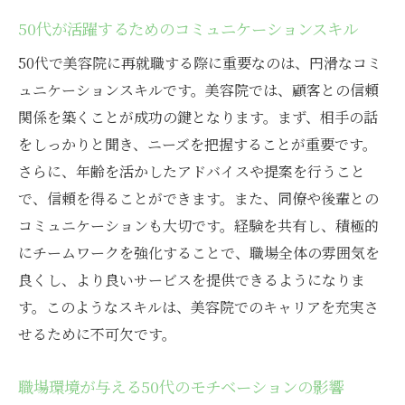
ふじみ野市の美容院で働く環境の魅力
50代が活躍するためのコミュニケーションスキル
地域密着の美容院で得られるスキルアップ
50代で美容院に再就職する際に重要なのは、円滑なコミ
経験を活かした新しいチャレンジの場
ュニケーションスキルです。美容院では、顧客との信頼
ふじみ野市での安定した雇用の実現
関係を築くことが成功の鍵となります。まず、相手の話
キャリアの再発見を支援する美容院
をしっかりと聞き、ニーズを把握することが重要です。
働きやすい地域としての魅力
さらに、年齢を活かしたアドバイスや提案を行うこと
50代からの美容院でのキャリア再発見の秘訣
で、信頼を得ることができます。また、同僚や後輩との
キャリアを再発見するための自己分析
コミュニケーションも大切です。経験を共有し、積極的
50代からの新しい学びを取り入れる方法
にチームワークを強化することで、職場全体の雰囲気を
良くし、より良いサービスを提供できるようになりま
美容院でのキャリアチェンジの成功事例
す。このようなスキルは、美容院でのキャリアを充実さ
経験を活かしたキャリアパスの構築
せるために不可欠です。
50代が活躍するためのスキル研修
新たな挑戦を楽しむ心構え
職場環境が与える50代のモチベーションの影響
地域で評判の美容院で見つける新たな自分とキ