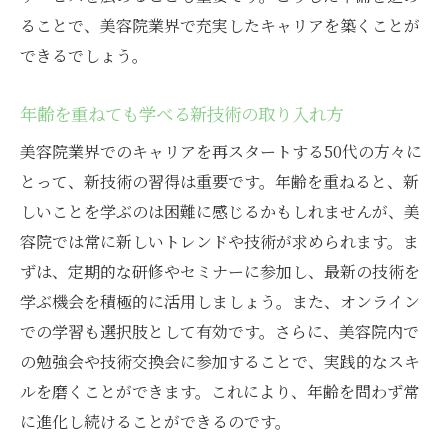
新しい視点を取り入れる柔軟性
ることで、美容院業界で充実したキャリアを築くことが
できるでしょう。
50代だからこその顧客層へのアプローチ
上福岡エリアで人気の美容院が提供する技術と
年齢を重ねても学べる新技術の取り入れ方
サービス
美容院業界でのキャリアを再スタートする50代の方々に
最新技術を取り入れた美容院の特徴
とって、新技術の習得は重要です。年齢を重ねると、新
地元で愛される美容サービスの理由
しいことを学ぶのは困難に感じるかもしれませんが、美
上福岡の美容院で提供されるユニークな施
容院では常に新しいトレンドや技術が求められます。ま
術
ずは、定期的な研修やセミナーに参加し、最新の技術を
お客様に選ばれるためのサービス戦略
学ぶ機会を積極的に活用しましょう。また、オンライン
美容院での顧客満足度を高める方法
での学習も選択肢として有効です。さらに、美容院内で
地域密着型サービスの魅力
の勉強会や技術交換会に参加することで、実践的なスキ
経験を活かしてふじみ野市の美容院で働くメリ
ルを磨くことができます。これにより、年齢を問わず常
ット
に進化し続けることができるのです。