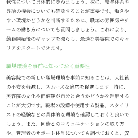
求人情報の正確な読み取り方
軟性について具体的に尋ねましょう。次に、給与体系や
昇給の機会についても確認することが重要です。働きや
職場の実態を知るためのインタビュー
すい環境かどうかを判断するために、職場の雰囲気やチ
業界トレンドを把握する方法
ームの働き方についても質問しましょう。これにより、
同業者とのネットワーク作り
勤務開始後のギャップを減らし、最適な美容院でのキャ
定期的な情報アップデートの重要性
リアをスタートできます。
オンラインコミュニティの活用
職場環境を事前に知っておく重要性
美容院での新しい職場環境を事前に知ることは、入社後
の不安を軽減し、スムーズな適応を促進します。特に、
美容院の文化や価値観が自分と合うかどうかを理解する
ことが大切です。職場の設備や使用する製品、スタイリ
ストの経験などの具体的な環境も確認しておくと良いで
しょう。また、同僚とのコミュニケーションの取り方
や、管理者のサポート体制についても調べておくと、安