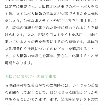
家族とのバランスを考慮した職場選び
は非常に重要です。大阪市北区芝田でのパート求人を探
時間管理能力を高める実践法
す際、まずは求人情報の掲載元が信頼できるかを見極め
自分のペースで成長できる環境を探す
ましょう。公式な求人サイトや紹介会社を利用すること
スキルアップのための研修制度の有無
で、虚偽の情報や誇張された条件に惑わされることを避
職場でのサポート体制を確認する
けられます。また、SNSや口コミサイトを活用し、既に
働いている人々の声を参考にするのも有効です。具体的
美容院求人でよくある質問に答える
な勤務条件や社風についてのレビューを確認すること
時短勤務として働く際の給与基準
で、求人情報の信頼性を高め、安心して応募することが
求められるスキルや経験について
可能となります。
面接でよく聞かれる質問と回答例
採用プロセスの流れと注意点
面接時に確認すべき質問事項
勤務開始前に確認すべき契約条件
時短勤務可能な美容院での面接時には、いくつかの重要
職場でのトラブル解決法
な質問をしておくことで、自分に合った職場かどうかを
理想の美容院求人に近づくための情報収集術
見極めることができます。まず、勤務時間やシフトの柔