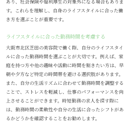
あり、社会保険や福利厚生の対象外になる場合もありま
求人広告の読み方と注意点
す。これらを理解し、自身のライフスタイルに合った働
時短勤務可能な美容院パートを選ぶ際の注意点
き方を選ぶことが重要です。
勤務時間の柔軟性を確認する
ライフスタイルに合った勤務時間を考慮する
給与体系と昇給制度について知る
大阪市北区芝田の美容院で働く際、自分のライフスタイ
福利厚生やサポート制度を理解する
ルに合った勤務時間を選ぶことが大切です。例えば、家
パートスタッフへの評価基準を確認
庭を持つ方や他の趣味や活動に時間を割きたい方は、早
職場でのコミュニケーションの重要性
朝や夕方など特定の時間帯を避ける選択肢があります。
長期的なキャリアプランを考える
また、自分の生活リズムに合わせて勤務時間を調整する
美容院選びで失敗しないための口コミ活用法
ことで、ストレスを軽減し、仕事のパフォーマンスを向
信頼できる口コミサイトの特徴
上させることができます。時短勤務の求人を探す際に
美容院の評判を客観的に判断する方法
は、勤務時間の柔軟性や自分の生活に合ったシフトがあ
るかどうかを確認することをお勧めします。
ポジティブとネガティブな意見の見極め方
自身の価値観に合ったポイントを探す