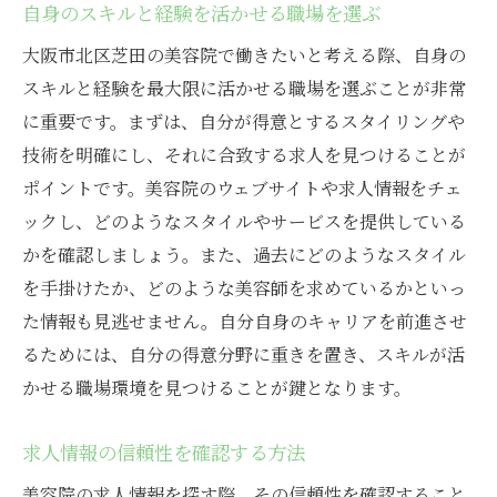
自身のスキルと経験を活かせる職場を選ぶ
口コミを活用したリスクの軽減方法
大阪市北区芝田の美容院で働きたいと考える際、自身の
SNSを活用した情報収集の利点
スキルと経験を最大限に活かせる職場を選ぶことが非常
大阪市北区で自分に合った美容院求人を探す方
に重要です。まずは、自分が得意とするスタイリングや
法
技術を明確にし、それに合致する求人を見つけることが
地域での求人情報を効率的に集める方法
ポイントです。美容院のウェブサイトや求人情報をチェ
希望条件を明確にするための自己分析
ックし、どのようなスタイルやサービスを提供している
多様な求人媒体の活用法
かを確認しましょう。また、過去にどのようなスタイル
地元情報誌や求人サイトの活用
を手掛けたか、どのような美容師を求めているかといっ
た情報も見逃せません。自分自身のキャリアを前進させ
ネットワークを広げるためのイベント参加
るためには、自分の得意分野に重きを置き、スキルが活
ハローワークや転職エージェントの利用
かせる職場環境を見つけることが鍵となります。
時短勤務のメリットを最大限に活かす美容院選
び
求人情報の信頼性を確認する方法
時短勤務でキャリアを築くための視点
美容院の求人情報を探す際、その信頼性を確認すること