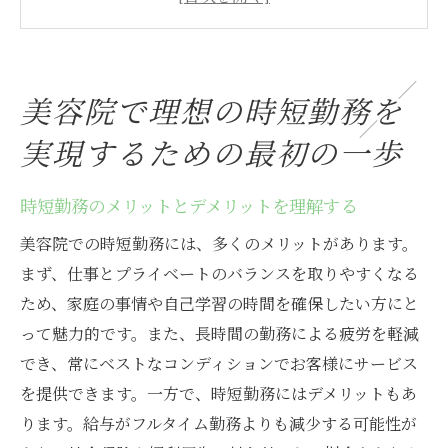
ライフスタイルに合った勤務時間を考慮す
る
自身のスキルと経験を活かせる職場を選ぶ
美容院で理想の時短勤務を
求人情報の信頼性を確認する方法
実現するための最初の一歩
面接時に確認すべき質問事項
職場環境を事前に知っておく重要性
時短勤務のメリットとデメリットを理解する
大阪市北区芝田で人気の美容院求人を見つける
コツ
美容院での時短勤務には、多くのメリットがあります。
まず、仕事とプライベートのバランスを取りやすくなる
最新の求人情報を得るためのオンラインツ
ため、家庭の事情や自己学習の時間を確保したい方にと
ール
って魅力的です。また、長時間の勤務による疲労を軽減
周辺エリアの美容院の特徴を比較する
でき、常にベストなコンディションでお客様にサービス
口コミサイトを活用した評判チェック
を提供できます。一方で、時短勤務にはデメリットもあ
知人や同僚からの推薦を活用する
ります。給与がフルタイム勤務よりも減少する可能性が
実際に訪問して雰囲気を確認する