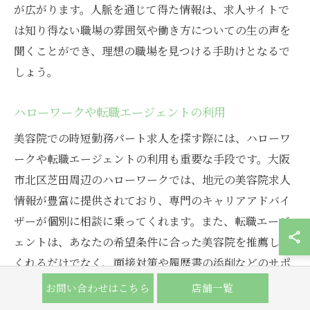
が広がります。人脈を通じて得た情報は、求人サイトで
は知り得ない職場の雰囲気や働き方についての生の声を
聞くことができ、理想の職場を見つける手助けとなるで
しょう。
ハローワークや転職エージェントの利用
美容院での時短勤務パート求人を探す際には、ハローワ
ークや転職エージェントの利用も重要な手段です。大阪
市北区芝田周辺のハローワークでは、地元の美容院求人
情報が豊富に提供されており、専門のキャリアアドバイ
ザーが個別に相談に乗ってくれます。また、転職エージ
ェントは、あなたの希望条件に合った美容院を推薦して
くれるだけでなく、面接対策や履歴書の添削などのサポ
ートも行っています。これにより、応募書類の質を高
お問い合わせはこちら
店舗一覧
め、自分の強みを最大限にアピールする準備が整いま