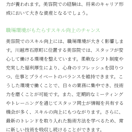
力が養われます。美容院での経験は、将来のキャリア形
用
成において大きな資産となるでしょう。
長期的なキャリアビジョンの重要性
川越市の美容院でスキルを向上させるための秘
職場環境がもたらすスキル向上のチャンス
訣
美容院でのスキル向上には、職場環境が大きく影響しま
スキル向上のための定期的なトレーニング
す。川越市石原町に位置する美容院では、スタッフが安
技術向上に役立つワークショップ
心して働ける環境を整えています。柔軟なシフト制度や
同僚との意見交換による技術向上
充実した福利厚生により、心身のリフレッシュを図りつ
自己学習を支えるリソースの活用
つ、仕事とプライベートのバランスを維持できます。こ
うした環境で働くことで、日々の業務に集中でき、技術
フィードバックを受け入れ成長する姿勢
力を磨くことが可能です。また、定期的なミーティング
努力を継続するためのメンタルケア
やトレーニングを通じてスタッフ同士が情報を共有する
トレンドを取り入れた川越市の美容院でスキル
機会が多く、スキルの向上にもつながります。さらに、
アップ
最新のトレンドを取り入れた施術方法を学べるため、常
最新のヘアトレンドを学ぶ方法
に新しい技術を吸収し続けることができます。