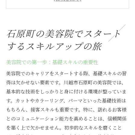
職場環境がもたらすスキル向上のチャンス
美容院での実地研修がもたらす成長
プロフェッショナルなチームから学ぶ利点
石原町の美容院でスタート
これからのキャリアに役立つスキル習得
するスキルアップの旅
川越市で美容院スキルを磨く！プロのスタイリ
ストから学ぶ
美容院での第一歩：基礎スキルの重要性
川越市の美容院で受けられるプロの指導
美容院でのキャリアをスタートする際、基礎スキルの習
最新トレンド技術を学ぶ機会
得は欠かせない要素です。川越市石原町の美容院では、
スタイリストとのマンツーマン指導
基本的な技術をしっかりと身に付ける環境が整っていま
スキル向上に向けた多彩なプログラム
す。カットやカラーリング、パーマといった基礎技術は
スタイリストからのフィードバックの重要
もちろん、接客スキルも重要です。特に、訪れるお客様
性
とのコミュニケーション能力を高めることは、信頼関係
川越市でプロを目指すための道
を築く上で欠かせません。初歩的なスキルを磨くこと