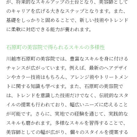
美容院でのスキル獲得を狙う！川越市おすすめ
が、将来的なスキルアップの土台となり、美容師として
の求人情報
のキャリアを広げる大きなステップとなります。また、
基礎をしっかりと固めることで、新しい技術やトレンド
川越市でスキルアップ可能な求人の探し方
に柔軟に対応できる能力が養われます。
求人情報から見える職場の特徴
選ぶべき求人のポイント
石原町の美容院で得られるスキルの多様性
石原町の美容院での求人の魅力
川越市石原町の美容院では、豊富なスキルを身に付ける
仕事内容から見たスキル向上のチャンス
チャンスが広がっています。例えば、最新のヘアデザイ
職場見学で確認すべきポイント
ンやカラー技術はもちろん、アレンジ術やトリートメン
石原町の美容院で叶えるキャリアアップへの道
トに関する知識も学べます。また、石原町の美容院で
キャリアアップに必要なスキルセット
は、トレンドを意識した技術だけでなく、伝統的なスタ
石原町での実績とキャリアへの影響
イルの提案も行われており、幅広いニーズに応えること
が可能です。さらに、実地での経験を通じて、実践的な
キャリアパスの構築方法
スキルも磨かれます。多様なスキルを習得することで、
プロモーションの可能性と条件
美容師としての幅が広がり、個々のスタイルを提案する
キャリアコンサルタントのアドバイスを活