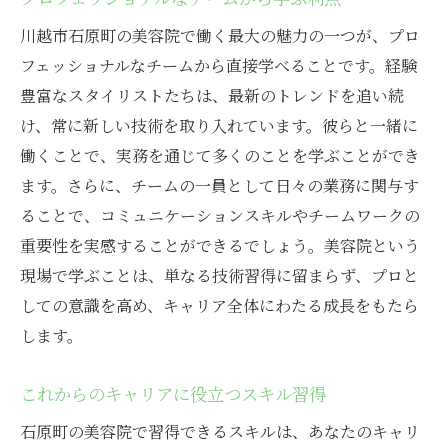
美容院でのキャリアを広げる！石原町での成長
川越市石原町の美容院で働く最大の魅力の一つが、プロ
ストーリー
フェッショナルなチームから直接学べることです。経験
成功した先輩たちのキャリアストーリー
豊富なスタイリストたちは、最新のトレンドを追い続
け、常に新しい技術を取り入れています。彼らと一緒に
石原町での成長事例から学ぶポイント
働くことで、実務を通じて多くのことを学ぶことができ
現場経験がもたらすキャリアの幅
ます。さらに、チームの一員として日々の業務に関与す
キャリアを広げるためのマインドセット
ることで、コミュニケーションスキルやチームワークの
美容業界でのキャリアチェンジの可能性
重要性を実感することができるでしょう。美容院という
成長ストーリーを描くための行動指針
現場で学ぶことは、単なる技術習得に留まらず、プロと
しての意識を高め、キャリア全体にわたる成長をもたら
します。
これからのキャリアに役立つスキル習得
石原町の美容院で習得できるスキルは、あなたのキャリ