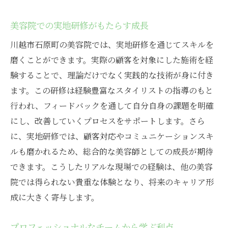
トレンド分析と実地スキルの習得
SNSを活用したトレンド情報の収集
美容院での実地研修がもたらす成長
トレンドを取り入れたオリジナルスタイル
川越市石原町の美容院では、実地研修を通じてスキルを
の提案
磨くことができます。実際の顧客を対象にした施術を経
トレンドと顧客ニーズのマッチング
験することで、理論だけでなく実践的な技術が身に付き
トレンドに敏感な美容師としての成長
ます。この研修は経験豊富なスタイリストの指導のもと
行われ、フィードバックを通して自分自身の課題を明確
川越市石原町の美容院で学ぶ実践的なスキル
にし、改善していくプロセスをサポートします。さら
石原町での実践的なスタイリング技術
に、実地研修では、顧客対応やコミュニケーションスキ
カット技術向上のための実地研修
ルも磨かれるため、総合的な美容師としての成長が期待
カラーリング技術を磨くための方法
できます。こうしたリアルな現場での経験は、他の美容
お客様対応に必要なコミュニケーションス
院では得られない貴重な体験となり、将来のキャリア形
キル
成に大きく寄与します。
実践で使えるヘアケア技術
即戦力になるための現場スキル
プロフェッショナルなチームから学ぶ利点