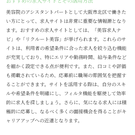
おすすめの求人サイトとその活用方法
パートタイムの利点を最大限に活用するコ
美容院のアシスタントパートとして大阪市北区で働きた
ツ
い方にとって、求人サイトは非常に重要な情報源となり
シフト制を上手に活用するためのスケジュ
ます。おすすめの求人サイトとしては、「美容求人ナ
ール管理
ビ」や「リクルート美容」が挙げられます。これらのサ
自分のライフスタイルに合った職場選び
イトは、利用者の希望条件に合った求人を絞り込む機能
フレキシブルな働き方をサポートする制度
が充実しており、特にエリアや勤務時間、給与条件など
紹介
を細かく設定できる点が便利です。また、口コミや評価
柔軟な働き方が可能な職場の特徴と選び方
も掲載されているため、応募前に職場の雰囲気を把握す
初心者も安心！大阪市北区の美容院でアシスタ
ることができます。サイトを活用する際は、自分のスキ
ントパートとして働く方法
ルや希望条件を明確にし、フィルタ機能を駆使して効率
未経験者歓迎の求人を探すためのポイント
的に求人を探しましょう。さらに、気になる求人には積
初めての職場での不安を和らげるアドバイ
極的に応募し、なるべく多くの面接機会を得ることがキ
ス
ャリアアップへの近道となります。
基礎からしっかり学べる研修制度の有無