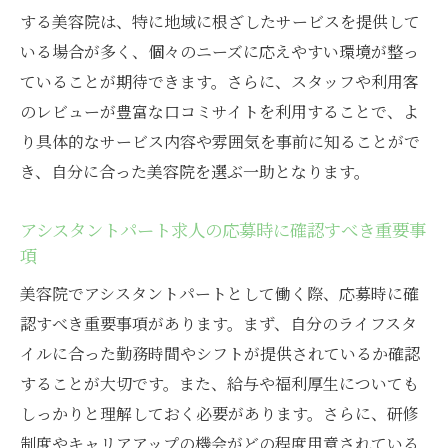
大阪市内で美容院アシスタントパートの求人を
する美容院は、特に地域に根ざしたサービスを提供して
効果的に探す方法
いる場合が多く、個々のニーズに応えやすい環境が整っ
効率的な情報収集に役立つネットワークの
ていることが期待できます。さらに、スタッフや利用客
築き方
のレビューが豊富な口コミサイトを利用することで、よ
SNSを活用した最新求人情報のキャッチア
り具体的なサービス内容や雰囲気を事前に知ることがで
ップ
き、自分に合った美容院を選ぶ一助となります。
サロン見学を通じて職場を判断するポイン
ト
アシスタントパート求人の応募時に確認すべき重要事
項
応募書類の作成における成功事例と注意点
面接対策で知っておくべき質問事項
美容院でアシスタントパートとして働く際、応募時に確
認すべき重要事項があります。まず、自分のライフスタ
自分のキャリアプランを明確にするための
イルに合った勤務時間やシフトが提供されているか確認
方法
することが大切です。また、給与や福利厚生についても
美容院でのキャリアを築く！大阪市北区のアシ
しっかりと理解しておく必要があります。さらに、研修
スタントパート求人情報
制度やキャリアアップの機会がどの程度用意されている