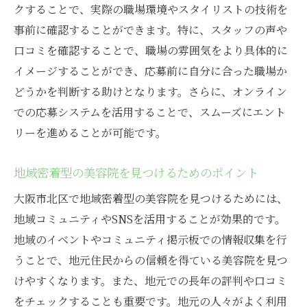
クすることで、実際の職場環境やスタイリストの技術を
認する方法
事前に確認することができます。特に、スタッフの声や
キャリアアップを考慮した求人選びの基準
口コミを確認することで、職場の雰囲気をより具体的に
アシスタントパートとしての成長が期待で
イメージすることができ、応募前に自分に合った職場か
きる職場を探す
どうかを判断する助けとなります。さらに、オンライン
北区での美容院求人でアシスタントパートとし
での応募システムを活用することで、スムーズにエント
て成功する秘訣
リーを進めることが可能です。
初日に備えて知っておくべき業務内容
地域密着型の美容院を見つけるためのポイント
経験者の声を活用したキャリア形成の方法
職場環境に慣れるための人間関係構築術
大阪市北区で地域密着型の美容院を見つけるためには、
技術向上を目指すためのスキルアッププラ
地域コミュニティやSNSを活用することが効果的です。
ン
地域のイベントやコミュニティ掲示板での情報収集を行
うことで、地元住民からの信頼を得ている美容院を見つ
選ばれるアシスタントになるための心構え
けやすくなります。また、地元での長年の評判や口コミ
職場での課題解決力を磨く実践法
をチェックすることも重要です。地元の人々がよく利用