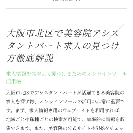
地域密着型の美容院を見つけるためのポイ
ント
アシスタントパート求人の応募時に確認す
大阪市北区で美容院アシス
べき重要事項
面接で自分の魅力を引き出すための準備法
タントパート求人の見つけ
おすすめの求人サイトとその活用方法
方徹底解説
応募前に知っておきたい北区の美容院トレ
ンド
求人情報を効率よく見つけるためのオンラインツール
活用法
美容院アシスタントパートが北区で活躍するた
めの求人選びのコツ
大阪市北区でアシスタントパートが活躍できる美容院の
自分のスキルに合った求人を見極める方法
求人を探す際、オンラインツールの活用が非常に重要で
働きやすさを重視した職場選びの秘訣
す。まず、求人情報専用のウェブサイトを利用すれば、
地域ごとや職種ごとの検索が可能で、効率的に情報を収
勤務形態と求める条件を整理するステップ
集できます。また、美容院の公式サイトやSNSをチェッ
サロンの文化と自分の価値観の一致度を確