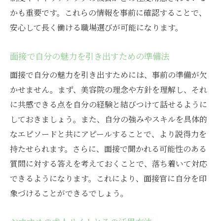
長期的なキャリア形成を視野に入れた求人
かも重要です。これらの情報を事前に確認することで、
選び
安心して長く働ける職場選びが可能になります。
職場での自己成長を促進するための取り組
み
面接で自分の魅力を引き出すための準備法
積極的なフィードバックを活用したスキル
面接で自分の魅力を引き出すためには、事前の準備が欠
向上
かせません。まず、美容院の理念や方針を理解し、それ
キャリアパスの多様性とその実現方法
に共感できる点を自分の経験と結びつけて話せるように
目標に向けた短期・長期プランの立て方
しておきましょう。また、自分の強みやスキルを具体的
実際の職場での成功事例に学ぶキャリア戦
なエピソードと共にアピールすることで、より説得力を
略
持たせられます。さらに、面接で聞かれる可能性のある
柔軟な働き方を実現する大阪市北区の美容院ア
質問に対する答えを考えておくことで、落ち着いて対応
シスタントパート求人
できるようになります。これにより、面接官に自分を印
象づけることができるでしょう。
ワークライフバランスを重視した勤務スタ
イル