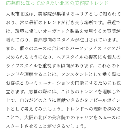
応募前に知っておきたい北区の美容院トレンド
先輩スタッフに学ぶ効率的な成長の道筋
大阪市北区は、美容院が集積するエリアとして知られて
初心者が気を付けるべきマナーとコミュニ
おり、常に最新のトレンドが行き交う場所です。最近で
ケーション
は、環境に優しいオーガニック製品を使用する美容院が
安心して働くためのサポート体制チェック
増えており、自然志向のスタイルが注目されています。
大阪市北区で自分らしく働ける美容院アシスタ
また、個々のニーズに合わせたパーソナライズドケアが
ントパート求人の見つけ方
求められるようになり、ヘアスタイルの提案にも個人の
自分の価値観に合ったサロンの選び方
ライフスタイルを重視する傾向があります。これらのト
個性を活かせる職場環境の見極め方
レンドを理解することは、アシスタントとして働く際に
長く働き続けるために必要な条件整理
お客様とのコミュニケーションを円滑にするためにも役
職場での自己表現を可能にする環境の探求
立ちます。応募の際には、これらのトレンドを理解した
上で、自分がどのように貢献できるかをアピールポイン
自分のキャリアプランに沿った求人の見つ
トとして考えてみましょう。トレンドへの理解を深める
け方
ことで、大阪市北区の美容院でのキャリアをスムーズに
他のスタッフとの相性を事前に確認する方
スタートさせることができるでしょう。
法