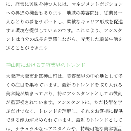
に、経営に興味を持つ人には、マネジメントポジション
新しい環境での適応力を養う
への昇進の機会もあります。地域の美容院は、従業員一
成功を支える人間関係の構築
人ひとりの夢をサポートし、柔軟なキャリア形成を促進
アシスタントも輝ける美容院を選ぶポイント
する環境を提供しているのです。これにより、アシスタ
企業文化とビジョンの一致を確認する
ントは自分の成長を実感しながら、充実した職業生活を
アシスタントとしての役割と責任を理解す
送ることができます。
る
神山町における美容業界のトレンド
従業員の声を大切にする職場の特徴
職場の評判と実績を調査する重要性
大阪府大阪市北区神山町は、美容業界の中心地として多
くの注目を集めています。最新のトレンドを取り入れる
個々の成長を支援する制度の有無
美容院が集まっており、特にアシスタントとしての役割
アシスタントが活躍できる環境を見極める
が重要視されています。アシスタントは、ただ技術を学
美容院での経験を活かしたキャリア形成
ぶだけでなく、トレンドを理解し、それをお客様に提供
経験を活かして次のステップへ進む方法
できる能力が求められています。最近のトレンドとして
美容院での経験がもたらす可能性
は、ナチュラルなヘアスタイルや、持続可能な美容製品