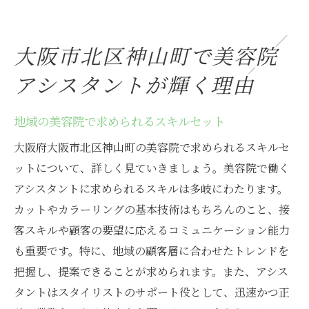
アシスタントとしての成功体験を共有
地元コミュニティとの強い結びつき
大阪市北区神山町で美容院
美容院アシスタントに必要なマインドセッ
アシスタントが輝く理由
ト
アシスタントが成長する美容院求人の魅力を探
地域の美容院で求められるスキルセット
る
大阪府大阪市北区神山町の美容院で求められるスキルセ
成長をサポートするトレーニングプログラ
ットについて、詳しく見ていきましょう。美容院で働く
ム
アシスタントに求められるスキルは多岐にわたります。
キャリアアップのためのチャンスを見極め
カットやカラーリングの基本技術はもちろんのこと、接
る
客スキルや顧客の要望に応えるコミュニケーション能力
実践的な経験が得られる環境の重要性
も重要です。特に、地域の顧客層に合わせたトレンドを
メンター制度がもたらす成長の加速
把握し、提案できることが求められます。また、アシス
各種研修と教育制度の充実
タントはスタイリストのサポート役として、迅速かつ正
自己啓発を促す社内文化