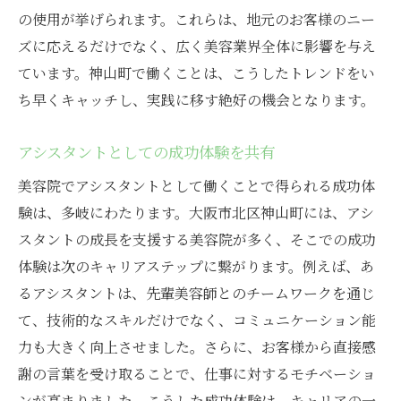
異業種への転職を視野に入れる
の使用が挙げられます。これらは、地元のお客様のニー
自身の強みを活かしたキャリアの選択
ズに応えるだけでなく、広く美容業界全体に影響を与え
継続的な学びを続ける重要性
ています。神山町で働くことは、こうしたトレンドをい
ち早くキャッチし、実践に移す絶好の機会となります。
キャリアパスの多様性を理解する
大阪市の美容院求人で輝くアシスタントの未来
アシスタントとしての成功体験を共有
地域のニーズに応じた柔軟性の重要性
美容院でアシスタントとして働くことで得られる成功体
次世代のリーダーとしての成長を目指す
験は、多岐にわたります。大阪市北区神山町には、アシ
美容技術の進化に対応する力を養う
スタントの成長を支援する美容院が多く、そこでの成功
地域社会と共に成長するアシスタント
体験は次のキャリアステップに繋がります。例えば、あ
未来を見据えたキャリアパスの選択
るアシスタントは、先輩美容師とのチームワークを通じ
美容業界の変化に対応する能力
て、技術的なスキルだけでなく、コミュニケーション能
神山町で理想の美容院アシスタントになるため
力も大きく向上させました。さらに、お客様から直接感
のステップ
謝の言葉を受け取ることで、仕事に対するモチベーショ
ンが高まりました。こうした成功体験は、キャリアの一