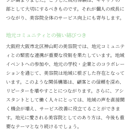
自分に合った美容院を見つける方法
部として大切にするべきものです。それが個人の成長に
自己成長を促す環境を選ぶ
つながり、美容院全体のサービス向上にも寄与します。
現場での経験を活かした自己PR
継続的なスキルアップがもたらす成果
地元コミュニティとの強い結びつき
理想のキャリアを築くための行動
大阪府大阪市北区神山町の美容院では、地元コミュニテ
地元の美容院での経験が開く未来
ィとの緊密な連携が重要な役割を果たしています。地域
イベントへの参加や、地元の学校・企業とのコラボレー
ションを通じて、美容院は地域に根ざした存在となって
います。このような関係構築は、顧客との信頼を深め、
リピーターを増やすことにつながります。さらに、アシ
スタントとして働く人々にとっては、地域の声を直接聞
く機会が増え、サービス改善に役立てることができま
す。地元に愛される美容院としてのあり方は、今後も重
要なテーマとなり続けるでしょう。