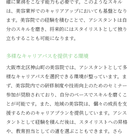
確に業務をこなす能力も必要です。このようなスキル
大阪市の美容院でキャリアアップする方法
は、美容業界でのキャリアアップにおいても基盤となり
ます。美容院での経験を積むことで、アシスタントは自
プロフェッショナルとしての基礎を固める
分のスキルを磨き、将来的にはスタイリストとして独り
スキルアップの機会を活用する
立ちすることも可能になります。
積極的なネットワーキングが可能にする未
来
多様なキャリアパスを提供する環境
キャリア目標に基づいた計画の策定
大阪市北区神山町の美容院では、アシスタントとして多
フィードバックを活かした自己改善
様なキャリアパスを選択できる環境が整っています。ま
美容業界でのブランド構築
ず、美容院内での研修制度や技術向上のためのセミナー
神山町の美容院で次のステップへ進む秘訣
参加が奨励されており、自分のペースでスキルを磨くこ
転職先での成功を掴むための準備
とが可能です。また、地域の美容院は、個々の成長を支
未来のキャリアに繋がる選択をする
援するためのキャリアプランを提供しています。アシス
タントとして経験を積んだ後は、スタイリストへの昇格
神山町の美容院での経験がもたらす影響
や、教育担当としての道を選ぶこともできます。さら
長期的な視点でのキャリア構築