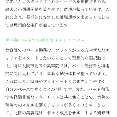
に応じたカスタマイズされたサービスを提供するため、
美容院パート求人情報の探し方
顧客との信頼関係を築きやすい環境が整っています。こ
安心の職場環境を提供する美容院
れにより、長期的に安定した職場環境を求める方にとっ
菅栄町の美容院で働くメリット
ては理想的な条件が揃っています。
地域密着型の美容院で安心勤務
経験を活かせる大阪の美容院パート求人
美容院パートでの新たなキャリアスタート
経験者歓迎の美容院パート求人を探す
美容院でのパート勤務は、ブランクがある方や新たなキ
美容院での経験を活かす働き方
ャリアをスタートしたい方にとって理想的な選択肢で
す。特に大阪市北区の美容院では、パート勤務者も積極
大阪の美容院でキャリアアップを目指す
的に受け入れており、柔軟な勤務体制が整っています。
経験豊富な美容師のための職場選び
これにより、家庭やプライベートとの両立がしやすく、
美容院現場でのスキル展開方法
自分のペースで働くことが可能です。また、パート勤務
経験を活かした美容院選びのポイント
でも経験豊富なスタイリストと共に働くことで、実際の
大阪市北区でスキルを活かす美容院勤務
現場でのスキルを磨くチャンスが多くあります。さら
美容院でのスキル活用事例を紹介
に、北区の美容院は、個々の成長をサポートする研修制