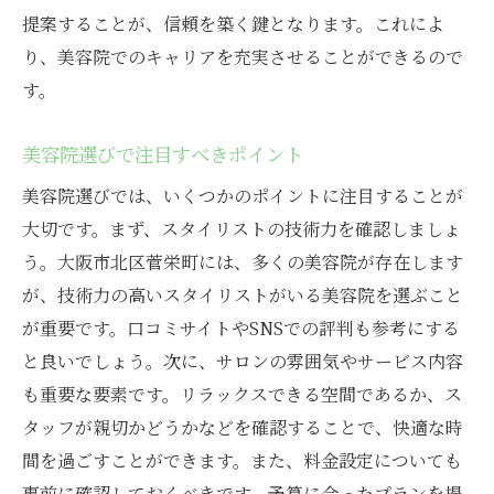
美容院パートで受けられるサポート内容
提案することが、信頼を築く鍵となります。これによ
大阪の美容院求人で重視すべきポイント
り、美容院でのキャリアを充実させることができるので
美容院選びでチェックすべきサポート体制
す。
安心して働ける美容院の特徴
美容院選びで注目すべきポイント
美容院でのサポート体制を確認する
美容院求人でのサポート内容を比較
美容院選びでは、いくつかのポイントに注目することが
大阪市北区で見つける美容院パートのチャンス
大切です。まず、スタイリストの技術力を確認しましょ
う。大阪市北区菅栄町には、多くの美容院が存在します
北区での美容院パート求人情報を探す
が、技術力の高いスタイリストがいる美容院を選ぶこと
美容院での新たなキャリアチャンス
が重要です。口コミサイトやSNSでの評判も参考にする
美容院パート勤務での成長の可能性
と良いでしょう。次に、サロンの雰囲気やサービス内容
大阪市北区で働くメリットを紹介
も重要な要素です。リラックスできる空間であるか、ス
美容院での求人情報を効率的に探す
タッフが親切かどうかなどを確認することで、快適な時
転職に役立つ美容院求人情報の活用
間を過ごすことができます。また、料金設定についても
事前に確認しておくべきです。予算に合ったプランを提