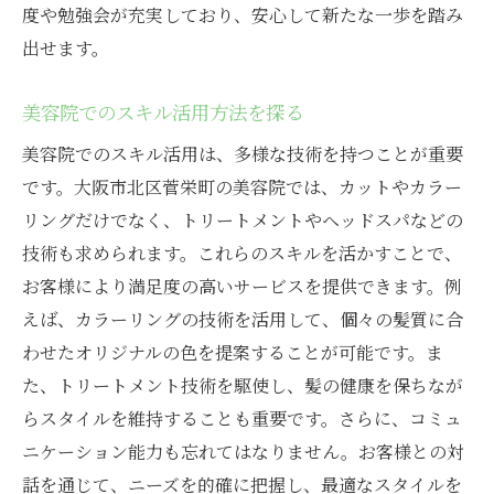
大阪市北区で求められる美容技術
度や勉強会が充実しており、安心して新たな一歩を踏み
スキルアップできる美容院を選ぶ
出せます。
美容院でのスキルを伸ばす環境とは
美容院でのスキル活用方法を探る
地域の美容院で活躍する方法
美容院でのスキル活用は、多様な技術を持つことが重要
スキルを活かした美容院求人探し
です。大阪市北区菅栄町の美容院では、カットやカラー
美容院パート復帰に最適な大阪の職場
リングだけでなく、トリートメントやヘッドスパなどの
美容院での職場復帰を成功させる方法
技術も求められます。これらのスキルを活かすことで、
大阪の優良美容院を選ぶポイント
お客様により満足度の高いサービスを提供できます。例
美容院での安心な復帰プランを提案
えば、カラーリングの技術を活用して、個々の髪質に合
復帰しやすい美容院の職場環境
わせたオリジナルの色を提案することが可能です。ま
大阪で美容院パート復帰をサポート
た、トリートメント技術を駆使し、髪の健康を保ちなが
らスタイルを維持することも重要です。さらに、コミュ
職場復帰に最適な美容院の選び方
ニケーション能力も忘れてはなりません。お客様との対
安心のサポート体制！大阪の美容院求人
話を通じて、ニーズを的確に把握し、最適なスタイルを