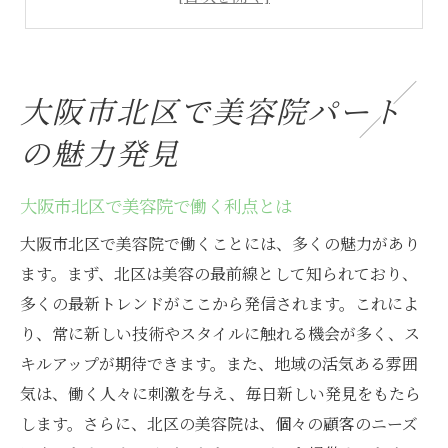
美容院選びで注目すべきポイント
安心して働ける美容院の特徴とは
地域で信頼される美容院の見つけ方
大阪市北区で美容院パート
ブランク歓迎！大阪の美容院で働く方法
の魅力発見
ブランクがあっても安心の美容院求人
美容院復帰に向けた心構えと準備
大阪市北区で美容院で働く利点とは
大阪の美容院で再び輝くために
大阪市北区で美容院で働くことには、多くの魅力があり
美容院での職場復帰成功の秘訣
ます。まず、北区は美容の最前線として知られており、
ブランクOKの美容院選びのコツ
多くの最新トレンドがここから発信されます。これによ
キャリアを再開する美容院求人探し
り、常に新しい技術やスタイルに触れる機会が多く、ス
北区菅栄町の安心美容院パート探し
キルアップが期待できます。また、地域の活気ある雰囲
気は、働く人々に刺激を与え、毎日新しい発見をもたら
菅栄町で安心して働ける美容院を発見
します。さらに、北区の美容院は、個々の顧客のニーズ
北区で支持される美容院の特徴