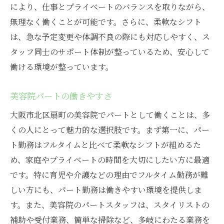
美容の仕事をスタートする場所
により、仕事とプライベートのバランスを取りながら、
美容のキャリアを築くステップ
無理なく働くことが可能です。さらに、柔軟なシフト
は、急な予定変更や体調不良の際にも対応しやすく、ス
美容の仕事をするなら扇町
タッフ同士のサポート体制が整っているため、安心して
美容の職場選びのポイント
働ける環境が整っています。
美容の仕事を始めるメリット
大阪市での美容院スタッフ募集情報
美容院パートの働きやすさ
大阪市での美容院の求人特集
大阪市北区扇町の美容院でパートとして働くことは、多
美容院スタッフとして働く魅力
くの人にとって魅力的な選択肢です。まず第一に、パー
大阪市の美容院求人を見る方法
ト勤務はフルタイムと比べて柔軟なシフトが組めるた
美容院に応募する際の注意点
め、家庭やプライベートの時間を大切にしたい方に最適
大阪市美容院の求人情報を探す
です。特に育児や介護などの理由でフルタイム勤務が難
しい方にも、パート勤務は働きやすい環境を提供しま
美容院で働くための第一歩
す。また、美容院のパートスタッフは、スタイリストの
扇町美容院での働き方と魅力
補助や受付業務、簡単な掃除など、多岐にわたる業務を