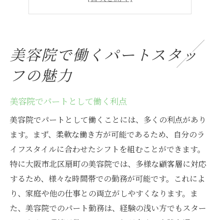
美容院で求められるスキルとは
美容院のチームワークの重要性
美容院での成長機会を探る
美容院で働くパートスタッ
扇町周辺で美容院の仕事を探す方法
フの魅力
美容院の求人情報を探すコツ
美容院での職探しの第一歩
美容院でパートとして働く利点
扇町の美容院勤務の魅力
美容院でパートとして働くことには、多くの利点があり
美容院での求人募集を見つける
ます。まず、柔軟な働き方が可能であるため、自分のラ
美容院の仕事探しのポイント
イフスタイルに合わせたシフトを組むことができます。
扇町で美容院の求人を探す
特に大阪市北区扇町の美容院では、多様な顧客層に対応
大阪市北区の美容院で働くメリット
するため、様々な時間帯での勤務が可能です。これによ
り、家庭や他の仕事との両立がしやすくなります。ま
北区の美容院で働く良さ
た、美容院でのパート勤務は、経験の浅い方でもスター
美容院勤務で得られる経験