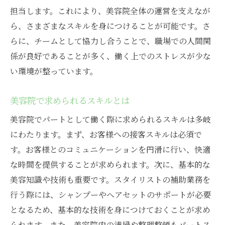
扇町美容院で働く醍醐味
担当します。これにより、美容院全体の運営を支えなが
美容院での職場環境を知る
ら、さまざまなスキルを身につけることが可能です。さ
扇町で美容院勤務をする利点
らに、チームとして協力し合うことで、職場での人間関
美容院での実際の仕事の流れ
係が良好であることが多く、働く上でのストレスが少な
扇町美容院でのキャリア展望
い環境が整っています。
美容院でのチームワークの重要性
美容院で求められるスキルとは
美容院でのパートタイムの魅力紹介
美容院でパートとして働く際に求められるスキルは多岐
美容院でのパート勤務の柔軟性
にわたります。まず、お客様への接客スキルは必須で
美容院での時短勤務の魅力
す。お客様とのコミュニケーションを円滑に行い、快適
美容院パートでのスキル活用
な時間を提供することが求められます。次に、基本的な
美容院でのパート勤務の利点
美容知識や技術も重要です。スタイリストの補助業務を
美容院パートの求人情報を探す
行う際には、シャンプーやヘアセットのサポートが必要
美容院での働き方の選択肢
となるため、基本的な技術を身につけておくことが求め
られます。また、美容院内の清掃や整理整頓もパートス