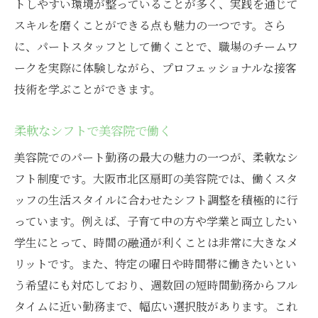
トしやすい環境が整っていることが多く、実践を通じて
大阪市北区で美容院を選ぶ理由
スキルを磨くことができる点も魅力の一つです。さら
美容院でのスキルアップが可能
に、パートスタッフとして働くことで、職場のチームワ
北区の美容院でのキャリアパス
ークを実際に体験しながら、プロフェッショナルな接客
美容院での安定した働き方
技術を学ぶことができます。
美容院パートスタッフの求人情報
柔軟なシフトで美容院で働く
美容院の求人情報を活用する
パートの求人を見つける方法
美容院でのパート勤務の最大の魅力の一つが、柔軟なシ
フト制度です。大阪市北区扇町の美容院では、働くスタ
美容院での求人の探し方
ッフの生活スタイルに合わせたシフト調整を積極的に行
美容院の求人を効率よく探す
っています。例えば、子育て中の方や学業と両立したい
美容院求人のチェックポイント
学生にとって、時間の融通が利くことは非常に大きなメ
美容院求人の最新情報を知る
リットです。また、特定の曜日や時間帯に働きたいとい
美容の仕事を始めるベストな場所
う希望にも対応しており、週数回の短時間勤務からフル
扇町で美容の仕事を始める利点
タイムに近い勤務まで、幅広い選択肢があります。これ