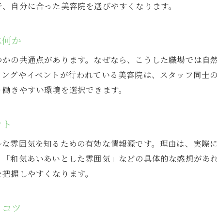
で、自分に合った美容院を選びやすくなります。
美容院求人から働きやすいサロンを見つける方法
美容院求人選びで失敗しないための注意点
は何か
働きやすい美容院求人の見極めポイント
つかの共通点があります。なぜなら、こうした職場では自
美容院求人で福利厚生と環境を確認する方法
ィングやイベントが行われている美容院は、スタッフ同士
スタッフ仲良しな美容院の職場見学のポイント
り働きやすい環境を選択できます。
美容院求人から分かるチームワークの良さ
働きやすい美容院求人に共通する特徴とは
ント
美容院求人で未経験歓迎の環境を探すコツ
ルな雰囲気を知るための有効な情報源です。理由は、実際
美容院求人の面接で聞くべき質問例
」「和気あいあいとした雰囲気」などの具体的な感想があ
美容院の人間関係が良い職場を見つける方法
を把握しやすくなります。
美容院求人で人間関係の良さを見抜くポイント
スタッフ仲良しな美容院の見分け方を解説
るコツ
口コミ活用で美容院求人の職場雰囲気を知る