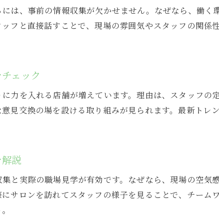
るには、事前の情報収集が欠かせません。なぜなら、働く
美容院求人で働きやすい人間関係を重視する理由
タッフと直接話すことで、現場の雰囲気やスタッフの関係
スタッフ同士が支え合う美容院求人の探し方
美容院求人で職場のリアルな声をチェック
スタッフ仲良し美容院求人の魅力を紹介
をチェック
美容院求人で感じるスタッフ仲良しのメリット
りに力を入れる店舗が増えています。理由は、スタッフの
スタッフ同士の支え合いがある美容院求人の良さ
な意見交換の場を設ける取り組みが見られます。最新トレ
美容院求人で実感できる働きやすさの理由
美容院求人でモチベーションが上がる職場体験
スタッフ仲良しな美容院求人の実例から学ぶ
を解説
美容院求人で得られる安心の職場環境
収集と実際の職場見学が有効です。なぜなら、現場の空気
美容院求人で職場環境の良さを重視する理由
際にサロンを訪れてスタッフの様子を見ることで、チーム
美容院求人で良好な職場関係が重要な理由
う。
スタッフ仲良しな美容院求人の働きやすさ