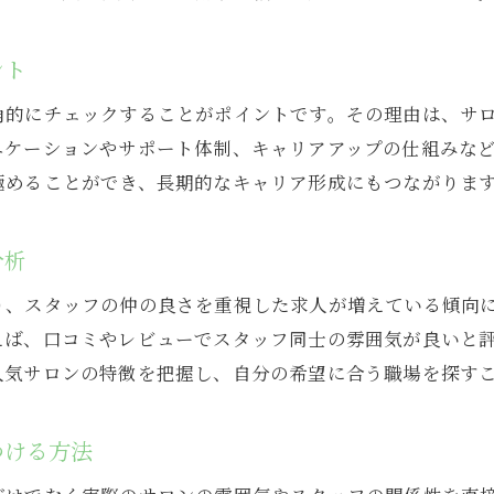
美容院求人で支え合いを感じる職場とは
スタッフ同士が協力し合う美容院求人の魅力
ント
美容院求人から読むチームワークの実態
角的にチェックすることがポイントです。その理由は、サ
スタッフ仲良しな美容院求人の現場の声
ニケーションやサポート体制、キャリアアップの仕組みな
美容院求人で助け合い文化のある職場探し
極めることができ、長期的なキャリア形成にもつながりま
美容院求人で働きやすさを体感する方法
分析
り、スタッフの仲の良さを重視した求人が増えている傾向
えば、口コミやレビューでスタッフ同士の雰囲気が良いと
人気サロンの特徴を把握し、自分の希望に合う職場を探す
つける方法