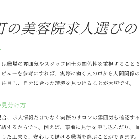
美容院求人で長く続く秘訣は職場環境にあり
職場の雰囲気が美容院求人選びに与える影響
町の美容院求人選びの
美容院求人で人間関係を重視すべき理由
スタッフ仲良しな美容院求人の安心感
方
大阪市北区美容院求人で理想の職場を探す
トは職場の雰囲気やスタッフ同士の関係性を重視すること
美容院求人で理想の職場環境を探す方法
レビューを参考にすれば、実際に働く人の声から人間関係
スタッフ仲良しな美容院求人の見極め方
も注目し、自分に合った環境を見つけることが大切です。
美容院求人で働きやすいサロンの特徴
美容院求人で自分に合う職場を見つけるコツ
の見分け方
大阪市北区の美容院求人で人気の条件とは
場合、求人情報だけでなく実際のサロンの雰囲気も確認す
美容院求人で長く働ける職場の選び方
直結するからです。例えば、事前に見学を申し込んだり、
スタッフ同士が支え合う美容院求人の特徴
うした工夫で、安心して働ける職場を選ぶことができます