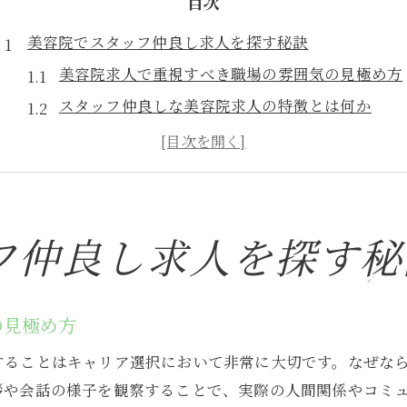
目次
美容院でスタッフ仲良し求人を探す秘訣
美容院求人で重視すべき職場の雰囲気の見極め方
スタッフ仲良しな美容院求人の特徴とは何か
口コミでわかる美容院求人選びのポイント
美容院求人で理想の人間関係を見つけるコツ
働きやすい美容院求人の最新トレンドをチェック
美容院求人でスタッフの絆を知る方法を解説
フ仲良し求人を探す秘
大阪市北区菅原町の美容院求人選びのコツ
美容院求人で重視すべきサロンの選び方
の見極め方
スタッフの仲の良さを知る美容院求人の見分け方
美容院求人で職場環境を比較するポイント
することはキャリア選択において非常に大切です。なぜな
拶や会話の様子を観察することで、実際の人間関係やコミ
大阪市北区で人気の美容院求人の傾向分析