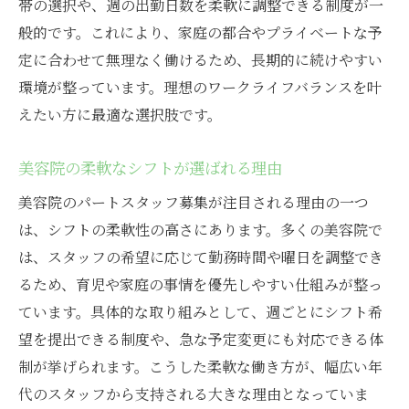
帯の選択や、週の出勤日数を柔軟に調整できる制度が一
美容院パートで実感する職場の理解とサポ
般的です。これにより、家庭の都合やプライベートな予
ート
定に合わせて無理なく働けるため、長期的に続けやすい
大阪市北区芝田で見つかる理想の職場環境
環境が整っています。理想のワークライフバランスを叶
えたい方に最適な選択肢です。
美容院パートに最適な快適職場の特徴
通勤しやすい美容院で働くメリットとは
美容院の柔軟なシフトが選ばれる理由
美容院パートスタッフにやさしい職場づく
美容院のパートスタッフ募集が注目される理由の一つ
り
は、シフトの柔軟性の高さにあります。多くの美容院で
美容院で実現する働きやすさの秘密
は、スタッフの希望に応じて勤務時間や曜日を調整でき
美容院選びで職場環境を重視するポイント
るため、育児や家庭の事情を優先しやすい仕組みが整っ
美容院パートスタッフの満足度が高い理由
ています。具体的な取り組みとして、週ごとにシフト希
働きやすさ重視の美容院パート募集事情
望を提出できる制度や、急な予定変更にも対応できる体
美容院パート募集で注目すべきポイント
制が挙げられます。こうした柔軟な働き方が、幅広い年
柔軟な働き方が叶う美容院求人の特徴
代のスタッフから支持される大きな理由となっていま