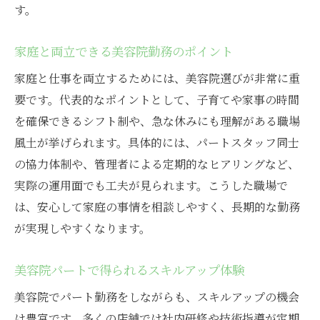
す。
美容院で働きやすさを重視する理由
パートスタッフ歓迎の美容院が増える背景
家庭と両立できる美容院勤務のポイント
美容院パート募集で人気の条件とは
家庭と仕事を両立するためには、美容院選びが非常に重
美容院求人で働きやすさを見極めるコツ
要です。代表的なポイントとして、子育てや家事の時間
ブランク歓迎の美容院で再スタートを切る方法
を確保できるシフト制や、急な休みにも理解がある職場
美容院パートでブランクから復帰するコツ
風土が挙げられます。具体的には、パートスタッフ同士
美容院で安心して再スタートできる理由
の協力体制や、管理者による定期的なヒアリングなど、
ブランクOKな美容院求人の特徴を解説
実際の運用面でも工夫が見られます。こうした職場で
美容院パートで自信を取り戻すステップ
は、安心して家庭の事情を相談しやすく、長期的な勤務
が実現しやすくなります。
ブランク歓迎の美容院で得られるサポート
美容院パートが再就職に最適な理由
美容院パートで得られるスキルアップ体験
短時間勤務が可能な美容院の選び方ガイド
美容院でパート勤務をしながらも、スキルアップの機会
短時間勤務対応の美容院を選ぶポイント
は豊富です。多くの店舗では社内研修や技術指導が定期