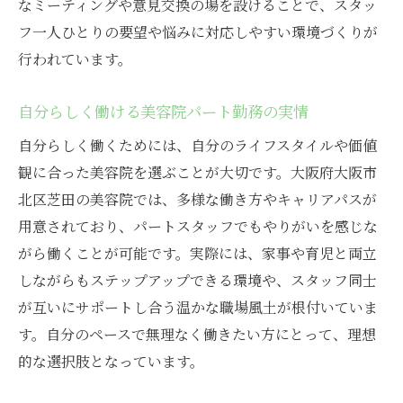
美容院パート求人を上手に探すポイント
なミーティングや意見交換の場を設けることで、スタッ
フ一人ひとりの要望や悩みに対応しやすい環境づくりが
美容院で自分らしい働き方を見つける方法
行われています。
ライフスタイル重視の美容院求人選び
美容院パートで叶える理想の生活バランス
自分らしく働ける美容院パート勤務の実情
美容院求人比較で大切にしたい視点
自分らしく働くためには、自分のライフスタイルや価値
美容院パートスタッフの満足度が高い探し
観に合った美容院を選ぶことが大切です。大阪府大阪市
方
北区芝田の美容院では、多様な働き方やキャリアパスが
用意されており、パートスタッフでもやりがいを感じな
がら働くことが可能です。実際には、家事や育児と両立
しながらもステップアップできる環境や、スタッフ同士
が互いにサポートし合う温かな職場風土が根付いていま
す。自分のペースで無理なく働きたい方にとって、理想
的な選択肢となっています。