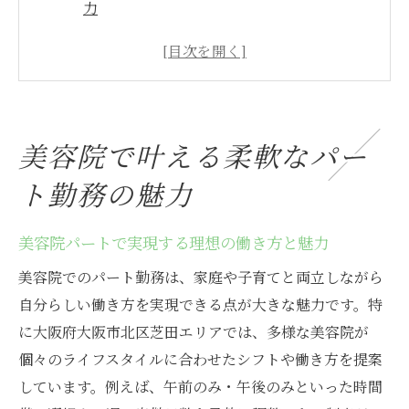
力
美容院の柔軟なシフトが選ばれる理由
家庭と両立できる美容院勤務のポイント
美容院パートで得られるスキルアップ体験
美容院ならではの快適な職場環境とは
美容院で叶える柔軟なパー
自分らしく働ける美容院パート勤務の実情
ト勤務の魅力
子育て中でも安心な美容院の働き方とは
美容院で子育てと両立できる働き方の工夫
美容院パートで実現する理想の働き方と魅力
美容院パートスタッフのための育児支援と
美容院でのパート勤務は、家庭や子育てと両立しながら
は
自分らしい働き方を実現できる点が大きな魅力です。特
子育てママに人気の美容院勤務の理由
に大阪府大阪市北区芝田エリアでは、多様な美容院が
美容院で叶う柔軟な勤務時間のメリット
個々のライフスタイルに合わせたシフトや働き方を提案
家族との時間を大切にできる美容院のお仕
しています。例えば、午前のみ・午後のみといった時間
事