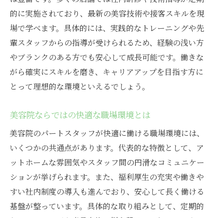
美容院パートで叶う効率的な働き方
的に実施されており、最新の美容技術や接客スキルを現
美容院求人で短時間勤務を探すコツ
場で学べます。具体的には、実践的なトレーニングや先
家庭と両立しやすい美容院パートの魅力
輩スタッフからの指導が受けられるため、経験の浅い方
美容院で短時間勤務を実現する方法
やブランクのある方でも安心して成長可能です。働きな
美容院パートで無理なく働くための工夫
がら確実にスキルを磨き、キャリアアップを目指す方に
とって理想的な環境といえるでしょう。
美容師スキルを活かすパートタイムの新提案
美容院パートで活かせるスキルと経験
美容院ならではの快適な職場環境とは
美容院でスキルアップを目指す働き方
美容院のパートスタッフが快適に働ける職場環境には、
パート勤務で広がる美容師の可能性
いくつかの共通点があります。代表的な特徴として、ア
美容院パートタイムの新しいキャリア形成
ットホームな雰囲気やスタッフ間の円滑なコミュニケー
美容院でスキルを磨くパート勤務の魅力
ションが挙げられます。また、福利厚生の充実や働きや
美容院パートで自己実現を目指す方法
すい社内制度の導入も進んでおり、安心して長く働ける
ライフスタイルに合う美容院求人の探し方
基盤が整っています。具体的な取り組みとして、定期的