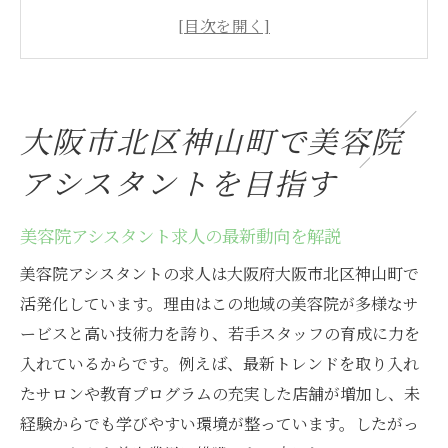
美容院で働く魅力と将来性に注目
美容院アシスタントに必要な資格とスキル
美容院で求められる人材像や適性とは
美容院選びで重視すべきポイント解説
大阪市北区神山町で美容院
美容院でキャリアを始める第一歩のコツ
アシスタントを目指す
美容院で働くなら神山町の魅力に注目
美容院が集まる神山町の特徴とトレンド
美容院アシスタント求人の最新動向を解説
美容院で働く女性に選ばれる理由とは
美容院アシスタントの求人は大阪府大阪市北区神山町で
美容院アシスタントに嬉しい働き方改革
活発化しています。理由はこの地域の美容院が多様なサ
美容院で学べる最新ヘアスタイル技術
ービスと高い技術力を誇り、若手スタッフの育成に力を
美容院スタッフの雰囲気や職場環境紹介
入れているからです。例えば、最新トレンドを取り入れ
美容院で叶うワークライフバランス実現
たサロンや教育プログラムの充実した店舗が増加し、未
アシスタントとして美容院で成長するには
経験からでも学びやすい環境が整っています。したがっ