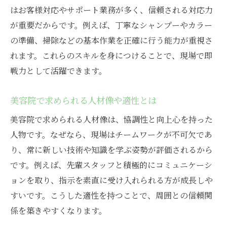
神山町の美容院求人で描くキャリアアップ
はお客様対応やサポート業務が多く、信頼される対応力
美容院求人から広がるキャリア形成の道
が重要だからです。例えば、丁寧なシャンプーやカラー
美容院でステップアップするための秘訣
の準備、掃除などの基本作業を正確に行う能力が重視さ
美容院アシスタントからの昇給・昇進事例
れます。これらのスキルを身につけることで、現場で即
美容院で将来スタイリストを目指す流れ
戦力として活躍できます。
美容院求人で知るキャリアの多様性とは
美容院で求められる人材像や適性とは
美容院での長期的なキャリア支援の実際
美容院で求められる人材像は、協調性と向上心を持った
美容院アシスタント募集の最新動向を解説
人物です。なぜなら、現場はチームワークが不可欠であ
美容院求人の応募状況と今後の傾向解説
り、常に新しい技術や知識を学ぶ姿勢が評価されるから
美容院アシスタント採用で重視される点
です。例えば、先輩スタッフと積極的にコミュニケーシ
美容院求人で求められる未経験者歓迎条件
ョンを取り、指示を素直に受け入れられる方が成長しや
美容院求人の面接ポイントと対策を紹介
すいです。こうした適性を持つことで、周囲との信頼関
美容院アシスタント募集で増えるサポート
係を築きやすくなります。
美容院求人動向から読む業界の未来像