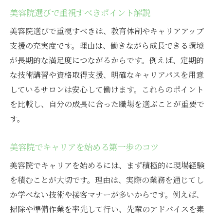
美容院選びで重視すべきポイント解説
安心して働ける美容院探しのポイントとは
美容院での職場見学が役立つ理由を解説
美容院選びで重視すべきは、教育体制やキャリアアップ
支援の充実度です。理由は、働きながら成長できる環境
美容院アシスタントが安心する環境づくり
が長期的な満足度につながるからです。例えば、定期的
美容院の口コミや評判の活用方法紹介
な技術講習や資格取得支援、明確なキャリアパスを用意
美容院選びで失敗しないチェックリスト
しているサロンは安心して働けます。これらのポイント
美容院で長く働くための工夫と注意点
を比較し、自分の成長に合った職場を選ぶことが重要で
美容院アシスタント同士の支え合いの魅力
す。
美容院アシスタントで自分らしい未来を叶える
美容院でキャリアを始める第一歩のコツ
美容院で自分らしい働き方を実現する方法
美容院アシスタントで夢を叶えた体験談
美容院でキャリアを始めるには、まず積極的に現場経験
美容院で磨く自分だけのスキルと個性
を積むことが大切です。理由は、実際の業務を通じてし
か学べない技術や接客マナーが多いからです。例えば、
美容院アシスタントが描く未来のビジョン
掃除や準備作業を率先して行い、先輩のアドバイスを素
美容院で出会う仲間との支え合いの大切さ