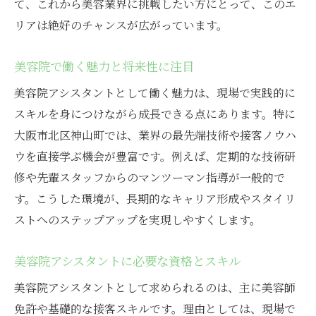
て、これから美容業界に挑戦したい方にとって、このエ
美容院での研修制度とスキルアップ方法
リアは絶好のチャンスが広がっています。
美容院アシスタント経験の活かし方紹介
美容院での先輩から学ぶ成長ストーリー
美容院で働く魅力と将来性に注目
美容院勤務で身につく接客力と技術力
美容院アシスタントとして働く魅力は、現場で実践的に
美容院アシスタントが抱く将来の夢とは
スキルを身につけながら成長できる点にあります。特に
美容院での実体験が成長につながる理由
大阪市北区神山町では、業界の最先端技術や接客ノウハ
働きやすさで選ぶ美容院アシスタントの条件
ウを直接学ぶ機会が豊富です。例えば、定期的な技術研
美容院アシスタント求人で注目の待遇面
修や先輩スタッフからのマンツーマン指導が一般的で
美容院の職場環境がもたらす安心感とは
す。こうした環境が、長期的なキャリア形成やスタイリ
ストへのステップアップを実現しやすくします。
美容院でのシフトや休日制度の実情紹介
美容院アシスタントが続けやすい理由
美容院アシスタントに必要な資格とスキル
美容院での福利厚生や各種サポート解説
美容院アシスタントとして求められるのは、主に美容師
美容院での働きやすさを見極めるポイント
免許や基礎的な接客スキルです。理由としては、現場で