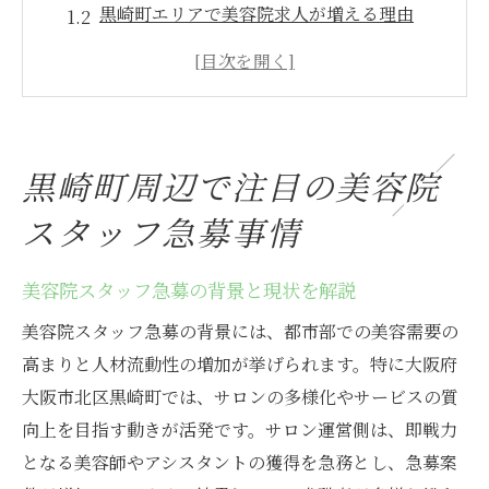
黒崎町エリアで美容院求人が増える理由
美容院業界の人材不足とその影響とは
美容院の即戦力スタッフが求められる理由
美容院で働く魅力とキャリア形成のポイン
ト
黒崎町周辺で注目の美容院
次のトレンドを見据えた美容院求人の特徴
スタッフ急募事情
美容院スタッフ募集の最新トレンドを探る
美容院求人における最新の募集条件とは
美容院スタッフ急募の背景と現状を解説
美容院で増える多様な雇用形態の現状
美容院スタッフ急募の背景には、都市部での美容需要の
美容院業界で注目される働き方改革の動き
高まりと人材流動性の増加が挙げられます。特に大阪府
美容院スタッフ募集に見る待遇改善の流れ
大阪市北区黒崎町では、サロンの多様化やサービスの質
専門スキル重視の美容院求人が増加中
向上を目指す動きが活発です。サロン運営側は、即戦力
トレンドを反映した美容院求人の選び方
となる美容師やアシスタントの獲得を急務とし、急募案