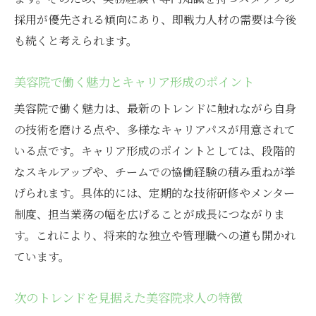
美容院スタッフと円滑に接するマナー
採用が優先される傾向にあり、即戦力人材の需要は今後
コミュニケーション力が光る美容院の探し
も続くと考えられます。
方
美容院で働く魅力とキャリア形成のポイント
美容院選びで後悔しないためのチェック法
黒崎町で理想の働き方を叶える美容院とは
美容院で働く魅力は、最新のトレンドに触れながら自身
理想の働き方ができる美容院の特徴とは
の技術を磨ける点や、多様なキャリアパスが用意されて
いる点です。キャリア形成のポイントとしては、段階的
美容院スタッフが求める環境のポイント
なスキルアップや、チームでの協働経験の積み重ねが挙
美容院で実現できる多様な働き方を紹介
げられます。具体的には、定期的な技術研修やメンター
自分らしく働ける美容院の選び方を解説
制度、担当業務の幅を広げることが成長につながりま
美容院で長く働くためのコツと工夫
す。これにより、将来的な独立や管理職への道も開かれ
働き方の希望が叶う美容院探しのヒント
ています。
このエリアでスタッフ急募の背景と展望
次のトレンドを見据えた美容院求人の特徴
美容院スタッフ急募が続く理由と課題