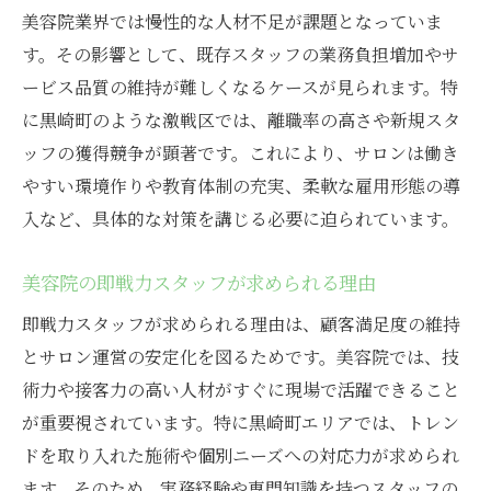
美容院業界では慢性的な人材不足が課題となっていま
チームワークを重視する美容院の魅力
す。その影響として、既存スタッフの業務負担増加やサ
美容院で成長するための人間関係の築き方
ービス品質の維持が難しくなるケースが見られます。特
美容師を目指すなら知っておきたい年収事情
に黒崎町のような激戦区では、離職率の高さや新規スタ
美容院スタッフの年収相場とその実態
ッフの獲得競争が顕著です。これにより、サロンは働き
美容院で年収がアップする働き方のコツ
やすい環境作りや教育体制の充実、柔軟な雇用形態の導
美容院スタッフの年収に影響する要素とは
入など、具体的な対策を講じる必要に迫られています。
年齢や経験別で見る美容院の収入傾向
美容院の即戦力スタッフが求められる理由
美容院で収入を高めるためのキャリア戦略
将来を見据えた美容院勤務の年収設計
即戦力スタッフが求められる理由は、顧客満足度の維持
とサロン運営の安定化を図るためです。美容院では、技
コミュニケーション重視の美容院選びのコツ
術力や接客力の高い人材がすぐに現場で活躍できること
美容院選びで重要なコミュニケーション力
が重要視されています。特に黒崎町エリアでは、トレン
スタッフと信頼関係を築くポイントを解説
ドを取り入れた施術や個別ニーズへの対応力が求められ
美容院で嫌われる客の特徴と回避策
ます。そのため、実務経験や専門知識を持つスタッフの