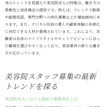
黒崎町エリアの美容院求人の今後を予測
次のトレンドを見据えた美容院求人の特徴は、働き方の
美容院業界の人材確保に向けた取り組み
柔軟性と成長機会の提供です。例えば、フレックス勤務
や副業容認、専門分野への特化募集などが増加傾向にあ
スタッフ急募がもたらす美容院の変化
ります。また、デジタル技術の導入や顧客体験の多様化
美容院求人を活用したキャリアアップ戦略
に対応できる人材が重視されています。これにより、求
美容院業界の未来を見据えた働き方の提案
職者は自身のライフスタイルやキャリアビジョンに合っ
た職場を選びやすくなっており、美容業界の新たな働き
方が広がっています。
美容院スタッフ募集の最新
トレンドを探る
美容院求人における最新の募集条件とは