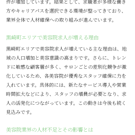
働きやすさにこだわる美容院求人情報の魅力
件が増加しています。結果として、求職者が多様な働き
方やキャリアパスを選択できる環境が整ってきており、
働きやすい美容院求人の特徴を徹底解説
業界全体で人材確保への取り組みが進んでいます。
ワークライフバランス重視の美容院選び
美容院で叶う柔軟な働き方とそのメリット
黒崎町エリアで美容院求人が増える理由
スタッフ重視の美容院が人気を集める理由
黒崎町エリアで美容院求人が増えている主な理由は、地
美容院求人で注目される福利厚生の充実
域の人口増加と美容意識の高まりです。さらに、トレン
働きやすさが美容院の定着率を左右する
ドに敏感な顧客層が多く、サロンごとの差別化競争が激
美容院のスタッフに求められる人柄とは
化しているため、各美容院が優秀なスタッフ確保に力を
美容院で活躍するスタッフの人柄の特徴
入れています。具体的には、新たなサービス導入や営業
顧客に信頼される美容院スタッフの条件
時間拡大などにより、スタッフの増員が必要となり、求
人の活発化につながっています。この動きは今後も続く
美容院で大切にされるコミュニケーション
見込みです。
力
美容院スタッフに求められる接客スキルと
美容院業界の人材不足とその影響とは
は