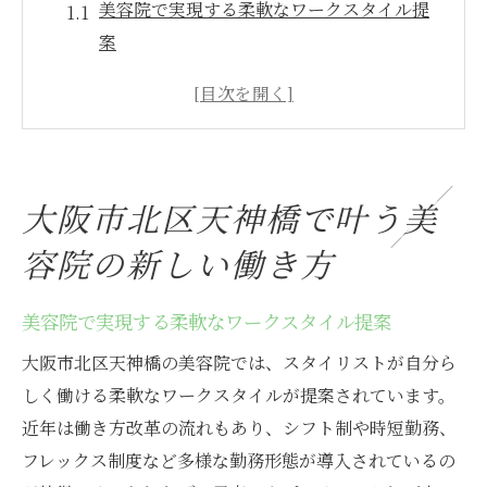
美容院で実現する柔軟なワークスタイル提
案
美容院勤務の働きやすさと魅力を徹底解説
美容院で叶えるワークライフバランスの工
夫
美容院の新しい働き方がもたらすメリット
大阪市北区天神橋で叶う美
美容院就職で注目すべき柔軟な制度とは
容院の新しい働き方
美容院選びで重視したい職場環境の特徴
スタイリスト募集中の美容院が注目される理由
美容院で実現する柔軟なワークスタイル提案
美容院のスタイリスト求人が人気の背景
大阪市北区天神橋の美容院では、スタイリストが自分ら
美容院で働く魅力と成長できる環境とは
しく働ける柔軟なワークスタイルが提案されています。
美容院の求人選びで見逃せないポイント
近年は働き方改革の流れもあり、シフト制や時短勤務、
美容院で求められるスキルや人物像を解説
フレックス制度など多様な勤務形態が導入されているの
美容院求人の注目ポイントと選び方のコツ