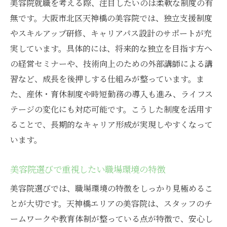
美容院就職を考える際、注目したいのは柔軟な制度の有
美容院で叶う理想の働き方と求人選び
無です。大阪市北区天神橋の美容院では、独立支援制度
やスキルアップ研修、キャリアパス設計のサポートが充
美容院求人で重視したい条件と見極め方
実しています。具体的には、将来的な独立を目指す方へ
美容院で理想のキャリアを築く秘訣とは
の経営セミナーや、技術向上のための外部講師による講
美容院選びで後悔しないためのチェック項
習など、成長を後押しする仕組みが整っています。ま
目
た、産休・育休制度や時短勤務の導入も進み、ライフス
美容院で実現できる夢と働きやすさの両立
テージの変化にも対応可能です。こうした制度を活用す
美容院求人を最大限に活用する応募術
ることで、長期的なキャリア形成が実現しやすくなって
います。
美容院選びで重視したい職場環境の特徴
美容院選びでは、職場環境の特徴をしっかり見極めるこ
とが大切です。天神橋エリアの美容院は、スタッフのチ
ームワークや教育体制が整っている点が特徴で、安心し