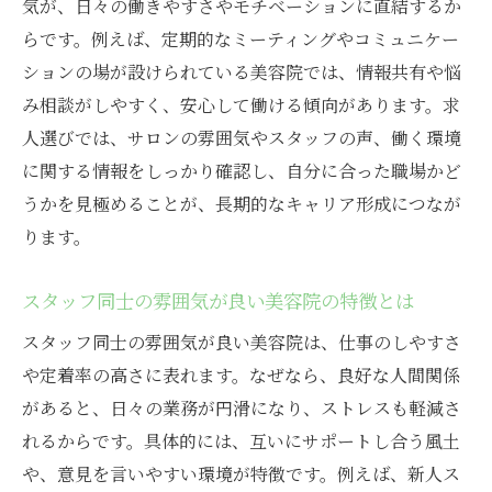
気が、日々の働きやすさやモチベーションに直結するか
美容院で実現できるスキルアップの方法
らです。例えば、定期的なミーティングやコミュニケー
キャリアアップ支援が充実した美容院を探
ションの場が設けられている美容院では、情報共有や悩
す
み相談がしやすく、安心して働ける傾向があります。求
美容院での昇給や昇格チャンスを掴む秘訣
人選びでは、サロンの雰囲気やスタッフの声、働く環境
美容院での研修制度と成長のポイント解説
に関する情報をしっかり確認し、自分に合った職場かど
美容院スタッフが知りたいキャリア形成の
うかを見極めることが、長期的なキャリア形成につなが
流れ
ります。
美容院で長期的キャリアを築くための準備
スタッフ同士の雰囲気が良い美容院の特徴とは
堂島エリアの美容院に転職する魅力とは
美容院で働くなら堂島エリアの魅力を知る
スタッフ同士の雰囲気が良い美容院は、仕事のしやすさ
転職先として人気の堂島エリア美容院の特
や定着率の高さに表れます。なぜなら、良好な人間関係
徴
があると、日々の業務が円滑になり、ストレスも軽減さ
れるからです。具体的には、互いにサポートし合う風土
堂島エリアの美容院で得られる経験と強み
や、意見を言いやすい環境が特徴です。例えば、新人ス
美容院スタッフが語る堂島エリアの働きや