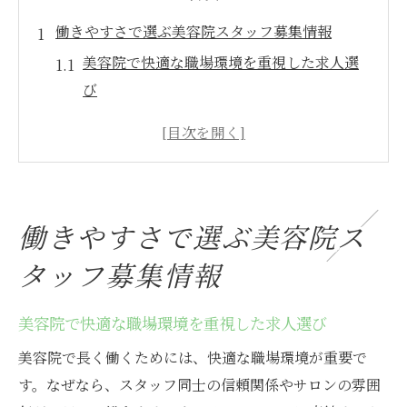
働きやすさで選ぶ美容院スタッフ募集情報
美容院で快適な職場環境を重視した求人選
び
スタッフ同士の雰囲気が良い美容院の特徴
とは
美容院で働く際のサポート体制をチェック
美容院求人で注目したい福利厚生のポイン
働きやすさで選ぶ美容院ス
ト
タッフ募集情報
美容院での働きやすさを見極める面接のコ
ツ
美容院で快適な職場環境を重視した求人選び
美容院スタッフ募集情報で失敗しない選び
方
美容院で長く働くためには、快適な職場環境が重要で
美容院で叶えるキャリアアップの道しるべ
す。なぜなら、スタッフ同士の信頼関係やサロンの雰囲