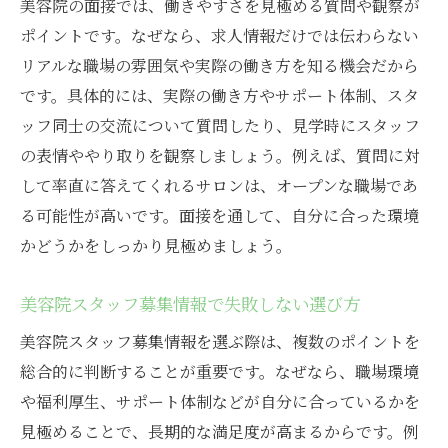
美容院の面接では、働きやすさを見極める質問や観察が
未経験から始める美容院スタッフの新しい挑戦
ポイントです。なぜなら、求人情報だけでは伝わらない
リアルな職場の雰囲気や実際の働き方を知る機会だから
美容院で未経験からスタートする安心ポイ
です。具体的には、実際の働き方やサポート体制、スタ
ント
ッフ同士の交流について質問したり、見学時にスタッフ
未経験歓迎の美容院求人を選ぶメリット
の表情ややり取りを観察しましょう。例えば、質問に対
美容院スタッフとして基礎から学ぶ方法
して率直に答えてくれるサロンは、オープンな職場であ
未経験でも挑戦しやすい美容院の特徴
る可能性が高いです。面接を通して、自分に合った環境
美容院で新しいキャリアに踏み出す準備
かどうかをしっかり見極めましょう。
未経験者が美容院で成長するためのサポー
ト
美容院スタッフ募集情報で失敗しない選び方
長く働ける美容院を選ぶためのチェックポイン
美容院スタッフ募集情報を選ぶ際は、複数のポイントを
ト
総合的に判断することが重要です。なぜなら、職場環境
美容院で長期的に働ける環境の見極め方
や福利厚生、サポート体制などが自分に合っているかを
スタッフ定着率が高い美容院の特徴とは
見極めることで、長期的な満足度が高まるからです。例