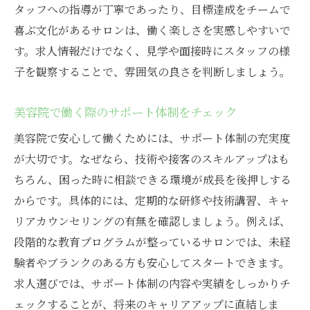
タッフへの指導が丁寧であったり、目標達成をチームで
すさ
喜ぶ文化があるサロンは、働く楽しさを実感しやすいで
堂島エリア美容院求人に応募する前の注意
す。求人情報だけでなく、見学や面接時にスタッフの様
点
子を観察することで、雰囲気の良さを判断しましょう。
美容院での転職活動を成功させるポイント
美容師として成長したい方必見の求人の探し方
美容院で働く際のサポート体制をチェック
美容院求人でスキルアップ重視の探し方
美容院で安心して働くためには、サポート体制の充実度
成長意欲が叶う美容院の求人情報チェック
が大切です。なぜなら、技術や接客のスキルアップはも
法
ちろん、困った時に相談できる環境が成長を後押しする
美容院で学べる最新技術が充実の求人とは
からです。具体的には、定期的な研修や技術講習、キャ
美容師としてキャリアアップできる求人の
リアカウンセリングの有無を確認しましょう。例えば、
特徴
段階的な教育プログラムが整っているサロンでは、未経
験者やブランクのある方も安心してスタートできます。
美容院スタッフとして成長を実感する職場
求人選びでは、サポート体制の内容や実績をしっかりチ
選び
ェックすることが、将来のキャリアアップに直結しま
未経験から成長できる美容院求人の見極め