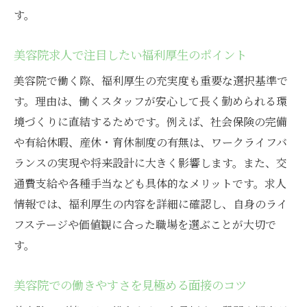
す。
方
ワークライフバランス重視の美容院を見極める
美容院求人で注目したい福利厚生のポイント
コツ
美容院で働く際、福利厚生の充実度も重要な選択基準で
美容院で叶うワークライフバランスの実現
す。理由は、働くスタッフが安心して長く勤められる環
方法
境づくりに直結するためです。例えば、社会保険の完備
美容院求人で休日や勤務時間を重視するポ
や有給休暇、産休・育休制度の有無は、ワークライフバ
イント
ランスの実現や将来設計に大きく影響します。また、交
プライベートも大切にできる美容院の選び
通費支給や各種手当なども具体的なメリットです。求人
方
情報では、福利厚生の内容を詳細に確認し、自身のライ
柔軟な働き方が可能な美容院求人の特徴
フステージや価値観に合った職場を選ぶことが大切で
美容院スタッフが安心して働ける環境を探
す。
す
美容院での働きやすさを見極める面接のコツ
美容院で理想の働き方を見つけるための秘
訣