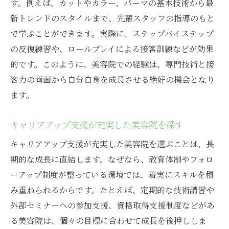
す。例えば、カットやカラー、パーマの基本技術から最
は
新トレンドのスタイルまで、先輩スタッフの指導のもと
美容院で長期キャリアを築くための求人選
で学ぶことができます。実際に、ステップバイステップ
び
の反復練習や、ロールプレイによる接客訓練などが効果
的です。このように、美容院での経験は、専門技術と接
客力の両面から自分自身を成長させる絶好の機会となり
ます。
キャリアアップ支援が充実した美容院を探す
キャリアアップ支援が充実した美容院を選ぶことは、長
期的な成長に直結します。なぜなら、教育体制やフォロ
ーアップ制度が整っている環境では、着実にスキルを積
み重ねられるからです。たとえば、定期的な技術講習や
外部セミナーへの参加支援、資格取得支援制度などがあ
る美容院は、個々の目標に合わせて成長を後押ししま