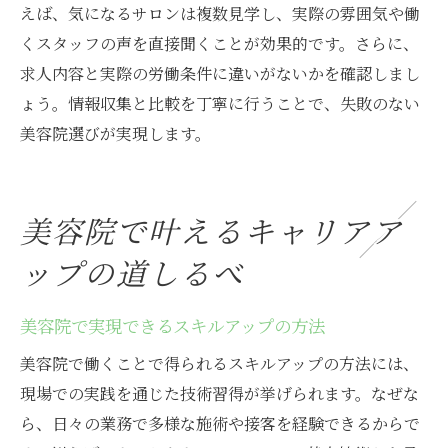
えば、気になるサロンは複数見学し、実際の雰囲気や働
美容院スタッフが続けやすい職場の条件
くスタッフの声を直接聞くことが効果的です。さらに、
長く働ける美容院求人を選ぶ重要な視点
求人内容と実際の労働条件に違いがないかを確認しまし
美容院で安心して働ける職場環境の探し方
ょう。情報収集と比較を丁寧に行うことで、失敗のない
美容院スタッフ募集で確認したい制度や待
美容院選びが実現します。
遇
自分らしい働き方を実現できる美容院求人の秘
訣
美容院で叶えるキャリアア
美容院で自分らしい働き方が叶う求人を探
ップの道しるべ
す
希望に合った美容院スタッフ募集の選び方
美容院で実現できるスキルアップの方法
多様な働き方を選べる美容院求人の特徴
美容院で働くことで得られるスキルアップの方法には、
自分のライフスタイルに合った美容院の探
現場での実践を通じた技術習得が挙げられます。なぜな
し方
ら、日々の業務で多様な施術や接客を経験できるからで
美容院スタッフとして満足できる働き方と