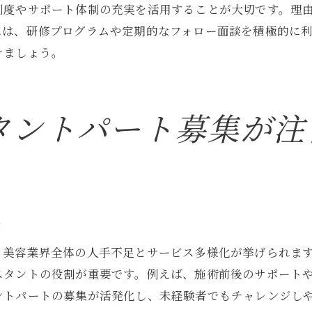
制度やサポート体制の充実を活用することが大切です。理
アシスタントパートが選ぶ生活に合うシフト例
には、研修プログラムや定期的なフォロー面談を積極的に
美容院でワークライフバランスを実現する工夫
けましょう。
プライベートと仕事を両立できる美容院の魅力
アシスタントパートが安心して働ける理由
タントパート募集が注
美容院で毎日を豊かにする働き方を提案
成長機会が豊富な美容院アシスタントパートの魅力解説
美容院のアシスタントパートで得られる成長体験
技術習得をサポートする美容院の研修体制
美容院での経験がスキルアップにつながる理由
景
アシスタントパートが感じる職場の成長環境
、美容業界全体の人手不足とサービス多様化が挙げられま
美容院で夢を叶えるためのステップアップ術
スタントの役割が重要です。例えば、施術前後のサポート
成長機会が豊富な美容院アシスタントの特徴
ントパートの募集が活発化し、未経験者でもチャレンジし