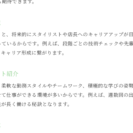
も期待できます。
未経験から美容院で活躍するためのコツ
ブランクがあっても挑戦しやすい美容院環境
性
美容院でのサポート体制が充実している理由
ると、将来的にスタイリストや店長へのキャリアアップが
アシスタントパートが成長できるステップとは
っているからです。例えば、段階ごとの技術チェックや先
キャリア形成に役立つ美容院アシスタントパートのポイ
とキャリア形成に繋がります。
美容院でキャリアアップを目指すための秘訣
アシスタントパート経験が将来に活きる理由
ント紹介
美容院で得られる専門技術と知識を紹介
、柔軟な勤務スタイルやチームワーク、積極的な学びの姿
キャリア形成を支える美容院のサポート体制
せて仕事ができる環境が多いからです。例えば、週数回の
アシスタントパートから広がる転職の可能性
性が長く働ける秘訣となります。
美容院での経験がキャリアに直結する理由
美容院でプライベートも充実できる勤務スタイルを探る
に
美容院勤務で叶うプライベート重視の働き方