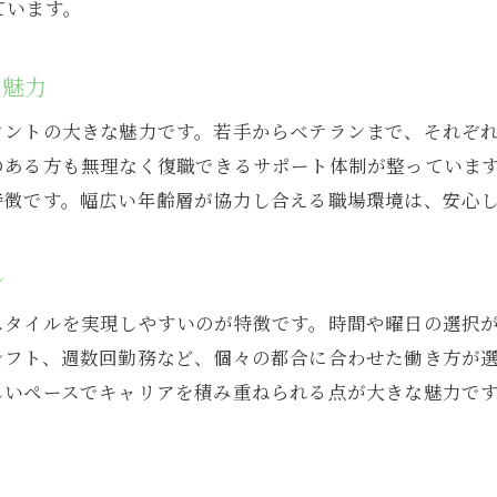
理想の美容院で働くためのアシスタントパート活用術
ています。
美容院で理想の働き方を実現するコツ
アシスタントパートが満足する職場選びのポイント
の魅力
美容院で長く続けるための働き方改革
タントの大きな魅力です。若手からベテランまで、それぞ
理想のキャリアを築くための美容院の選び方
のある方も無理なく復職できるサポート体制が整っていま
アシスタントパートとして成長できる環境とは
特徴です。幅広い年齢層が協力し合える職場環境は、安心
美容院で自分らしく働くためのヒント
ル
スタイルを実現しやすいのが特徴です。時間や曜日の選択
シフト、週数回勤務など、個々の都合に合わせた働き方が
しいペースでキャリアを積み重ねられる点が大きな魅力で