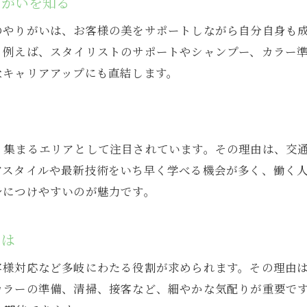
りがいを知る
求人が集まる美容院の職場環境の特徴
のやりがいは、お客様の美をサポートしながら自分自身も
アシスタントパートの人気ポイントを徹底解説
。例えば、スタイリストのサポートやシャンプー、カラー
美容院で長く続けやすい理由を考察
なキャリアアップにも直結します。
柔軟な働き方が叶う美容院アシスタントパートの実情
美容院で叶える理想のワークライフバランス
アシスタントパートが選ぶ働き方の多様性
く集まるエリアとして注目されています。その理由は、交
美容院で実感するシフト調整の柔軟さ
アスタイルや最新技術をいち早く学べる機会が多く、働く
子育て中の方にも安心な美容院勤務
身につけやすいのが魅力です。
アシスタントパートが語る働きやすい環境とは
美容院でプライベート充実を目指す方法
とは
未経験でも安心して挑戦できる美容院アシスタントの仕
客様対応など多岐にわたる役割が求められます。その理由
美容院で未経験者が安心して始められる理由
カラーの準備、清掃、接客など、細やかな気配りが重要で
アシスタントパートの教育・研修体制を解説