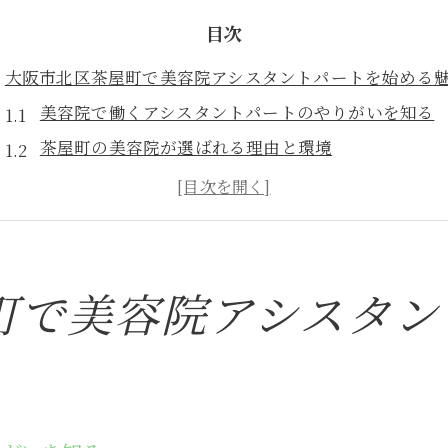
目次
大阪市北区茶屋町で美容院アシスタントパートを始める
美容院で働くアシスタントパートのやりがいを知る
茶屋町の美容院が選ばれる理由と環境
美容院アシスタントに求められる役割とは
美容院で広がるキャリアアップの可能性
アシスタントパートが活躍できるポイント紹介
美容院で新しい働き方を実現するために
町で美容院アシスタン
美容院のアシスタントパート募集が注目される理由とは
美容院アシスタントの需要が高まる背景
多様な世代が働く美容院アシスタントの魅力
美容院で実現できる柔軟な勤務スタイル