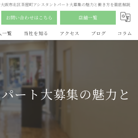
府大阪市北区茶屋町アシスタントパート大募集の魅力と働き方を徹底解説
お問い合わせはこちら
店舗一覧
人一覧
当社を知る
アクセス
ブログ
コラム
南森町の美容室
合同会社YDY
ふじみ野市の美容室
hair salon flat
アルバイト
LAQ HAIR
トパート大募集の魅力と
パート
vist
スタイリスト