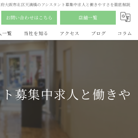
阪府大阪市北区天満橋のアシスタント募集中求人と働きやすさを徹底解説
お問い合わせはこちら
店舗一覧
人一覧
当社を知る
アクセス
ブログ
コラム
南森町の美容室
合同会社YDY
ふじみ野市の美容室
hair salon flat
アルバイト
LAQ HAIR
ント募集中求人と働きや
パート
vist
スタイリスト