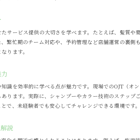
美容院求人を見極めるためのチェック項目
理想の美容院求人を選ぶ際の注意点まとめ
介
美容院アシスタント求人の比較方法を伝授
せたサービス提供の大切さを学べます。たとえば、髪質や
美容院選びで失敗しないポイントを紹介
た、繁忙期のチーム対応や、予約管理など店舗運営の裏側
働きやすい美容院求人の見分け方を解説
となります。
美容院で長く働くための求人選びのコツ
魅力
知識を効率的に学べる点が魅力です。現場でのOJT（オ
もあります。実際に、シャンプーやカラー技術のステップ
ことで、未経験者でも安心してチャレンジできる環境です
底解説