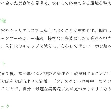
分に合った美容院を見極め、安心して応募できる環境を整
美容院アシスタント職のやりがいを徹底解説
美容院で得られる人間関係や成長機会について
情報
美容院で叶えるキャリアアップの秘訣
内容やキャリアパスを理解しておくことが重要です。理由
美容院でキャリアアップを実現するステップ
シャンプーやカラー補助、接客など多岐にわたる業務を担
アシスタントから成長するための秘訣を伝授
で、入社後のギャップを減らし、安心して新しい一歩を踏
美容院環境で身につくスキルとキャリア形成
美容院でキャリアアップを目指すポイント
ント
美容院アシスタントの昇進ルートを知ろう
教育制度、福利厚生など複数の条件を比較検討することが
キャリアアップを支える美容院の研修制度
「大阪府大阪市北区天満橋」「アシスタント募集中」など
働きやすい環境が整う美容院の特徴
えることで、自分に最適な美容院求人が見つかりやすくな
働きやすい美容院に共通するポイント解説
美容院選びで注目したい職場環境の特徴
ェック
美容院の働きやすさを左右する制度とは