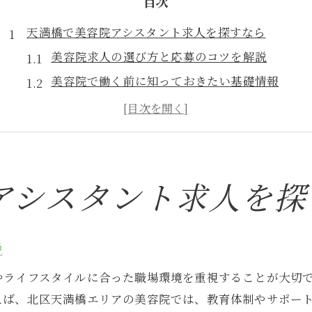
目次
天満橋で美容院アシスタント求人を探すなら
美容院求人の選び方と応募のコツを解説
美容院で働く前に知っておきたい基礎情報
理想の美容院求人を見つける検索ポイント
美容院アシスタント職の最新動向をチェック
応募時に押さえたい美容院の特徴とは
美容院求人の比較で重視すべき条件まとめ
アシスタント求人を探
アシスタントとして働く魅力とは何か
美容院アシスタントの魅力とやりがいを体感
説
美容院ならではの成長環境とはどんなものか
美容院現場で得られる貴重な経験を紹介
やライフスタイルに合った職場環境を重視することが大切
えば、北区天満橋エリアの美容院では、教育体制やサポー
働きながら学べる美容院の教育体制の魅力