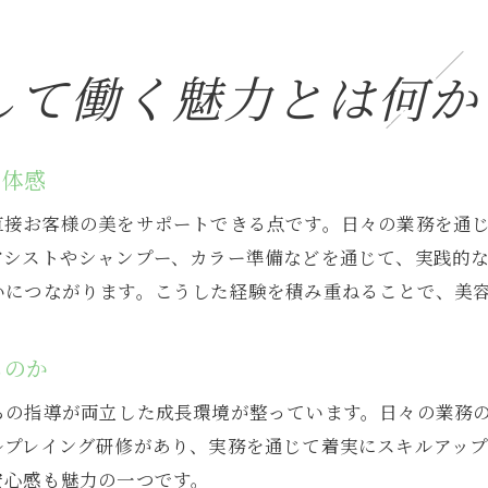
美容院アシスタント職の女性の実例紹介
女性に嬉しい美容院のサポートや制度
して働く魅力とは何か
美容院で女性が活躍できる背景をひも解く
女性視点で見る美容院アシスタントの魅力
を体感
美容院でスキルアップを実現する方法
直接お客様の美をサポートできる点です。日々の業務を通
美容院でスキルアップできる理由を解説
アシストやシャンプー、カラー準備などを通じて、実践的
アシスタントが美容院で技術を伸ばすコツ
いにつながります。こうした経験を積み重ねることで、美
美容院の研修や講習の活用法まとめ
美容院で目指すスキルアップのポイント
ものか
美容院アシスタントが成長するための工夫
らの指導が両立した成長環境が整っています。日々の業務
スキルアップを支える美容院の魅力とは
ルプレイング研修があり、実務を通じて着実にスキルアッ
理想の美容院アシスタント求人を見極めるポイント
安心感も魅力の一つです。