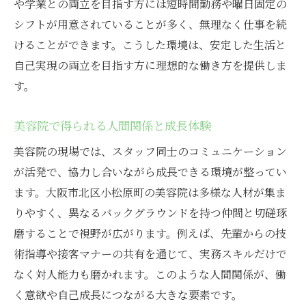
シフト制が叶える柔軟な美容院の働き方
や学業との両立を目指す方には短時間勤務や曜日固定の
シフトが用意されていることが多く、無理なく仕事を続
美容院のシフト制で実現する柔軟な働き方
けることができます。こうした環境は、安定した生活と
美容院パートが選ぶシフト調整の魅力
自己実現の両立を目指す方に理想的な働き方を提供しま
美容院勤務でプライベート充実の秘訣
す。
美容院勤務シフトの選び方と注意点
美容院アシスタントが知るべき時短勤務術
美容院で得られる人間関係と成長体験
美容院でのシフト制活用事例を紹介
美容院の現場では、スタッフ同士のコミュニケーション
美容院でスキルアップを目指すなら今がチャン
が活発で、協力し合いながら成長できる環境が整ってい
ス
ます。大阪市北区小松原町の美容院は多様な人材が集ま
美容院勤務でスキルアップできる理由
りやすく、異なるバックグラウンドを持つ仲間と切磋琢
美容院アシスタントの成長サポート体制
磨することで視野が広がります。例えば、先輩からの技
術指導や接客マナーの共有を通じて、実務スキルだけで
美容院で技術研修を活かすコツを伝授
なく対人能力も磨かれます。このような人間関係が、働
美容院パートが学べる最新トレンド技術
く意欲や自己成長につながる大きな要素です。
美容院でスキルアップする働き方の工夫