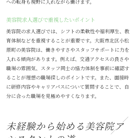
美容院アシスタント最新求人の特徴まとめ
への転身も視野に入れながら働けます。
美容院パート募集の選び方と応募の流れ
美容院求人選びで重視したいポイント
美容院求人比較で押さえるべきチェック項
目
美容院の求人選びでは、シフトの柔軟性や福利厚生、教
育体制などを重視することが重要です。大阪市北区小松
美容院アシスタント採用で重視される点
原町の美容院は、働きやすさやスタッフサポートに力を
美容院求人選びに役立つ情報収集術
入れる傾向があります。例えば、交通アクセスの良さや
美容院パートアシスタント応募のポイント
職場の雰囲気、スタッフ同士の協力体制を事前に確認す
ることが理想の職場探しのポイントです。また、面接時
に研修内容やキャリアパスについて質問することで、自
分に合った職場を見極めやすくなります。
未経験から始める美容院ア