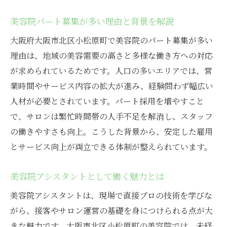
美容院アシスタントの将来展望について
美容院パート募集が多い理由と背景を解説
働きやすさ重視の美容院パートアシスタント事
大阪府大阪市北区小松原町で美容院のパート募集が多い
情
理由は、地域の美容需要の高さと多様な働き方への対応
美容院パートが感じる働きやすさの秘密
が求められているためです。人口の多いエリアでは、営
美容院の職場環境がもたらす安心感
業時間やサービス内容の拡大が進み、経験問わず幅広い
美容院アシスタントに嬉しい福利厚生紹介
人材が必要とされています。パート採用を増やすこと
美容院で選ばれる働きやすい条件とは
で、サロンは繁忙時間帯の人手不足を解消し、スタッフ
の働きやすさも向上。こうした背景から、安定した雇用
美容院パートの働きやすさを支える制度
とサービス向上が両立できる体制が整えられています。
美容院職場の雰囲気が与える影響と魅力
大阪市北区小松原町における美容院の職場環境
美容院アシスタントとして働く魅力とは
とは
美容院アシスタントは、現場で直接プロの技術を学びな
美容院の快適な職場環境を徹底解説
がら、接客やサロン運営の基礎を身につけられる点が大
美容院アシスタントが感じる現場の雰囲気
きな魅力です。大阪市北区小松原町の美容院では、未経