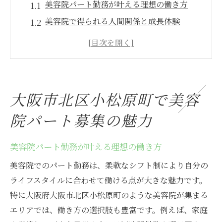
美容院パート勤務が叶える理想の働き方
美容院で得られる人間関係と成長体験
美容院パート募集が多い理由と背景を解説
美容院アシスタントとして働く魅力とは
美容院パートでキャリアを築くメリット
美容院求人選びで重視したいポイント
大阪市北区小松原町で美容
未経験から始める美容院アシスタントの道
院パート募集の魅力
美容院アシスタント未経験でも安心の理由
美容院で学べる基礎技術とサポート体制
美容院パート勤務が叶える理想の働き方
未経験者が美容院で輝くためのコツを紹介
美容院でのパート勤務は、柔軟なシフト制により自分の
美容院アシスタントが挑戦しやすい環境
ライフスタイルに合わせて働ける点が大きな魅力です。
美容院で得られる初めての経験とやりがい
特に大阪府大阪市北区小松原町のような美容院が集まる
美容院アシスタントに必要な心構えとは
エリアでは、働き方の選択肢も豊富です。例えば、家庭