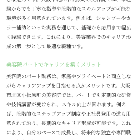
美容院のスタッフ同士が支え合う文化
験からでも丁寧な指導や段階的なスキルアップが可能な
美容院パート勤務で重視される安心感
環境が多く用意されています。例えば、シャンプーやカ
美容院の労働環境を知るためのポイント
ラー補助といった実務を通じて、基礎から応用まで幅広
美容院職場選びで後悔しないコツ
く経験できます。これにより、美容業界でのキャリア形
成の第一歩として最適な職種です。
パートアシスタントで叶える理想の美容院勤務
美容院パートで理想のキャリアを築く方法
美容院パートでキャリアを築くメリット
美容院勤務パートだからこそ実現できる働
美容院のパート勤務は、家庭やプライベートと両立しな
き方
がらキャリアアップを目指せる点がメリットです。大阪
美容院アシスタントの将来性と可能性
市北区小松原町の美容院では、パートでも定期的な研修
美容院でパートとして長く働くポイント
や技術講習が受けられ、スキル向上が図れます。例え
美容院パート勤務のやりがいを見つける
ば、段階的なステップアップ制度や正社員登用の道も用
美容院アシスタントが語る理想の職場像
意されており、長期的なキャリア形成が可能です。これ
美容院アシスタントの最新募集情報と選び方
により、自分のペースで成長し、将来的な独立や専門職