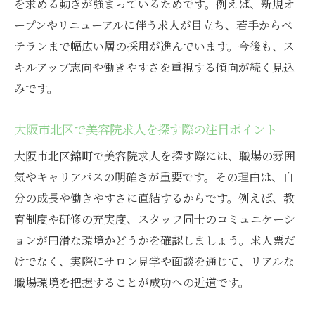
を求める動きが強まっているためです。例えば、新規オ
は
ープンやリニューアルに伴う求人が目立ち、若手からベ
スタッフ経験が活きる美容院の魅力的な環
テランまで幅広い層の採用が進んでいます。今後も、ス
境
キルアップ志向や働きやすさを重視する傾向が続く見込
成長を実感できる美容院のサポート体制と
みです。
は
美容院業界で役立つスキルと実践的な習得
大阪市北区で美容院求人を探す際の注目ポイント
法
大阪市北区錦町で美容院求人を探す際には、職場の雰囲
キャリアアップを叶える美容院の選び方
気やキャリアパスの明確さが重要です。その理由は、自
美容院スタッフが実感する働きがいの理由
分の成長や働きやすさに直結するからです。例えば、教
正社員募集の美容院で得られる成長の機会
育制度や研修の充実度、スタッフ同士のコミュニケーシ
正社員美容院で経験できる研修と教育制度
ョンが円滑な環境かどうかを確認しましょう。求人票だ
美容院スタッフの成長を支える職場環境の
けでなく、実際にサロン見学や面談を通じて、リアルな
特徴
職場環境を把握することが成功への近道です。
スキルアップを促進する美容院での働き方