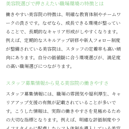
美容院選びで押さえたい職場環境の特徴とは
正社員採用がもたらすキャリアパスの広が
働きやすい美容院の特徴は、明確な教育体制やチームワ
り
ークの良さです。なぜなら、成長できる環境が整ってい
美容院正社員が実感するやりがいと成果
ることで、長期的なキャリア形成がしやすくなります。
美容院で働く正社員の成長事例を紹介
例えば、定期的なスキルアップ研修や新人フォロー制度
美容師免許なしで挑戦できる仕事の範囲
が整備されている美容院は、スタッフの定着率も高い傾
美容院で免許なしで可能なアシスタント業
向にあります。自分の価値観に合う環境選びが、満足度
務
の高い職場選びにつながります。
資格不要で働ける美容院スタッフの仕事内
容
スタッフ募集情報から見る美容院の働きやすさ
美容師免許がなくても挑戦できる職種の魅
スタッフ募集情報には、職場の雰囲気や福利厚生、キャ
力
リアアップ支援の有無が記載されていることが多いで
美容院でのアシスタント業務の実際を解説
す。こうした情報は、実際の働きやすさを見極めるため
免許なし応募時に注意したいポイント
の大切な指標となります。例えば、明確な評価制度やラ
イフスタイルに配慮したシフト体制を導入している美容
キャリアパスにつながる美容院の仕事体験