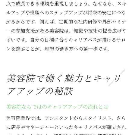
点で成長できる環境を重視しましょう。なぜなら、スキ
年収アップを目指す美容師のための情報収
ルアップや役職へのステップアップが将来の安定につな
集
がるからです。例えば、定期的な社内研修や外部セミナ
給料相場から見る美容院選びの基準
ーの参加支援がある美容院は、知識や技術の幅を広げや
美容院スタッフが知るべき収入のポイント
すいです。自分の目標に合うキャリアパスが描けるサロ
美容院スタッフ募集情報を賢く活用する方法
ンを選ぶことが、理想の働き方への第一歩です。
美容院求人情報の読み解き方と注意点
自分に合う美容院スタッフ募集の見極め方
美容院で働く魅力とキャリ
美容院選びで重視したい応募条件のポイン
ト
アアップの秘訣
求人サイト活用術と情報収集のコツ
美容院スタッフ募集を比較する際の視点
美容院ならではのキャリアアップの流れとは
応募後の面接で確認したい項目
美容院業界では、アシスタントからスタイリスト、さら
理想のキャリアへつながる美容院の選び方
に店長やマネージャーといったキャリアパスが確立され