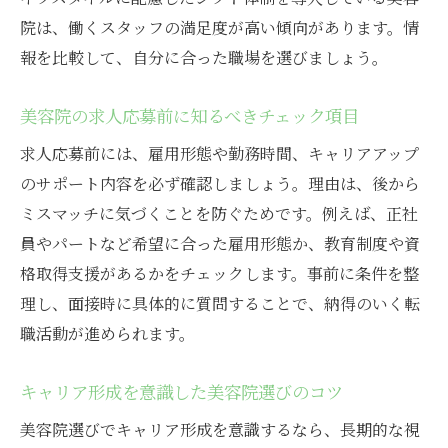
院は、働くスタッフの満足度が高い傾向があります。情
大阪市北区で選ぶ美容院の職場環境とは
報を比較して、自分に合った職場を選びましょう。
美容院スタッフ目線の快適な職場環境の条
件
美容院の求人応募前に知るべきチェック項目
働きやすい美容院を見極めるポイント
求人応募前には、雇用形態や勤務時間、キャリアアップ
スタッフ同士の関係性が良い美容院の特徴
のサポート内容を必ず確認しましょう。理由は、後から
美容院の福利厚生やサポート体制の重要性
ミスマッチに気づくことを防ぐためです。例えば、正社
長く働ける美容院を選ぶための視点
員やパートなど希望に合った雇用形態か、教育制度や資
美容院での職場雰囲気を知るための方法
格取得支援があるかをチェックします。事前に条件を整
給料相場から見る美容師の転職ポイント
理し、面接時に具体的に質問することで、納得のいく転
職活動が進められます。
美容院スタッフの給料相場を徹底解説
転職時に比較したい美容院の給料体系の違
キャリア形成を意識した美容院選びのコツ
い
美容院選びでキャリア形成を意識するなら、長期的な視
美容院の働き方別・給料アップのポイント