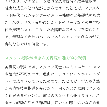
ています。なぜなら、段階的な技術習得と接客経験が、
将来に役立つ美容院選びの基準とは
確実な成長へとつながるからです。たとえば、アシスタ
美容院スタッフがキャリア形成に重視する
ント時代にはシャンプーやカラー補助など基礎技術を磨
点
き、スタイリスト昇格後はカットやパーマなどの専門技
自分に合う美容院を見つけるための実践法
術を実践します。こうした段階的なステップを踏むこと
キャリアアップを支える美容院の特徴を解
で、無理なく自分のペースでスキルアップできるのが美
説
容院ならではの特徴です。
理想の働き方を叶える美容院選びのコツ
美容院スタッフの成功事例から学ぶポイン
スタッフ経験が活きる美容院の魅力的な環境
ト
美容院の現場では、スタッフ同士のコミュニケーション
や協力が不可欠です。理由は、サロンワークがチームプ
レーで成り立っているためです。たとえば、新人が先輩
から直接技術指導を受けたり、困ったときに助け合える
文化があるサロンは、成長のスピードも速まります。ス
タッフ経験が活きる環境は、互いに刺激し合いながら働