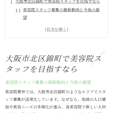
大阪市北区錦町で美容院スタッフを目指すなら
美容院スタッフ募集の最新動向と今後の展
望
大阪市北区で美容院求人を探す際の注目ポ
イント
美容院選びで押さえたい職場環境の特徴と
は
大阪市北区錦町で美容院ス
スタッフ募集情報から見る美容院の働きや
すさ
タッフを目指すなら
美容院の求人応募前に知るべきチェック項
美容院スタッフ募集の最新動向と今後の展望
目
キャリア形成を意識した美容院選びのコツ
美容院業界では、大阪市北区錦町のようなエリアでスタ
美容院で働く魅力とキャリアアップの秘訣
ッフ募集が活発化しています。なぜなら、地域の人口増
加や美容ニーズの多様化が進み、各美容院で新しい人材
美容院ならではのキャリアアップの流れと