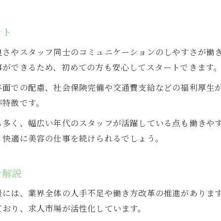
大阪市北区の美容院で理想の収入を目指す方法
美容院パートで理想の収入を得るためのコツ
ント
美容院アシスタントの給料相場を徹底解説
良さやスタッフ同士のコミュニケーションのしやすさが働
美容院勤務で収入を増やす具体的な方法とは
事ができるため、初めての方も安心してスタートできます
美容院で収入アップを目指すポイント紹介
与面での配慮、社会保険完備や交通費支給などの福利厚生
美容院パートが目指せる手取りアップ術
が特徴です。
美容師パート勤務のメリットを完全網羅
も多く、幅広い年代のスタッフが活躍している点も働きや
美容院パート勤務で得られる主なメリットとは
り快適に美容の仕事を続けられるでしょう。
美容院で働くパートタイムの魅力を詳しく紹介
美容院パートが選ばれる理由とその効果
を解説
美容院勤務パートのメリットを徹底比較
景には、業界全体の人手不足や働き方改革の推進がありま
美容院パート勤務で感じるやりがいのポイント
ており、求人市場が活性化しています。