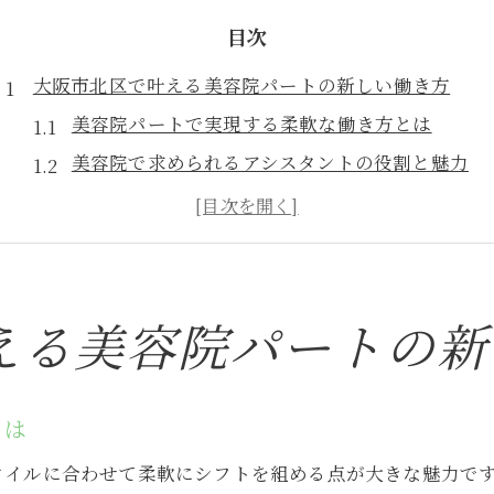
目次
大阪市北区で叶える美容院パートの新しい働き方
美容院パートで実現する柔軟な働き方とは
美容院で求められるアシスタントの役割と魅力
美容院勤務で感じる働きやすさのポイント
パート募集で美容院が注目される理由を解説
美容院パートならではの働き方の選択肢
美容院アシスタント募集情報を徹底解説
える美容院パートの新
美容院アシスタント募集の最新動向を紹介
美容院の求人情報で見るアシスタントの仕事内容
とは
美容院アシスタント募集で押さえたい応募条件
応募前に知るべき美容院パートの勤務環境
タイルに合わせて柔軟にシフトを組める点が大きな魅力で