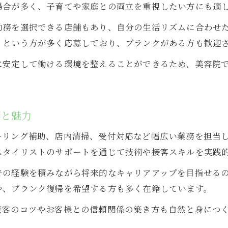
場合が多く、子育てや家庭との両立を重視したい方にも適
美容院アシスタント募集の選び方と比較ポイント
柔軟なシフトで働きやすい美容院の魅力
勤務を選択できる店舗もあり、自分の生活リズムに合わせ
」という方が多く応募しており、ブランクがある方も歓迎
美容院パートの柔軟なシフト制度の特徴解説
美容院でのシフト制がもたらす働きやすさ
に安定して働ける環境を整えることができるため、美容院
美容院アシスタントに人気のシフトパターン紹介
美容院のシフト調整が生活に与えるメリット
割と魅力
美容院パートは家庭と両立しやすい働き方が可能
美容院アシスタントならキャリアアップも実現可能
ーリング補助、店内清掃、受付対応など幅広い業務を担当
美容院アシスタントからのキャリアアップ事例
スタイリストのサポートを通じて技術や接客スキルを実践
美容院でアシスタントが成長できる理由とは
での経験を積みながら将来的なキャリアアップを目指せる
美容院アシスタント経験が役立つキャリア形成
や、ブランク復帰を希望する方も多く在籍しています。
美容院パート勤務が次のステップにつながる理由
接客のコツやお客様との信頼関係の築き方も自然と身につ
美容院アシスタントの昇格を目指す方法を解説