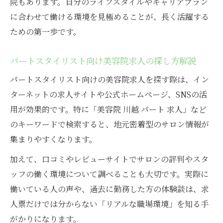
院もあります。自分のライフスタイルやキャリアプラン
働き方重視なら美容院パート募集の注目ポイン
に合わせて働ける環境を見極めることが、長く活躍する
ト
ための第一歩です。
美容院のパート求人で確認すべき勤務条件
美容院パートでのシフトや休暇制度の特徴
パートスタイリスト向け美容院求人の探し方解説
美容院パート募集時に注目したい給与体系
パートスタイリスト向けの美容院求人を探す際は、イン
美容院パートの福利厚生やサポート内容解
ターネットの求人サイトや公式ホームページ、SNSの活
説
用が効果的です。特に「美容院 川越 パート 求人」など
働きやすさ重視の美容院パート選びのコツ
のキーワードで検索すると、地元密着型のサロン情報が
キャリアアップも叶う美容院パートの働き方と
集まりやすくなります。
は
加えて、口コミやレビューサイトでサロンの評判やスタ
美容院パート勤務で実現できる成長ステッ
ッフの働く環境について調べることも大切です。実際に
プ
働いている人の声や、過去に勤務した方の体験談は、求
パートスタイリストからキャリアアップす
人票だけでは分からない「リアルな職場環境」を知る手
る方法
がかりになります。