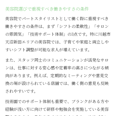
美容院の口コミ活用で後悔しないパート選
美容院選びで重視すべき働きやすさの条件
び
パートスタイリストとして美容院勤務を始める
美容院でパートスタイリストとして働く際に重視すべき
魅力
働きやすさの条件は、まず「シフトの柔軟性」「サロン
の雰囲気」「技術サポート体制」の3点です。特に川越市
美容院パート勤務が叶える柔軟な働き方の
天沼新田エリアの美容院では、子育てや家庭と両立しや
魅力
すいシフト調整が可能な求人が増えています。
美容院でパートスタイリストが得られる成
長機会
また、スタッフ同士のコミュニケーションが活発なサロ
ンは、仕事に対する安心感や定着率の高さにつながる傾
美容院パートの安心サポート体制を徹底解
向があります。例えば、定期的なミーティングや意見交
説
換の場が設けられている店舗では、働く側の意見も反映
家庭と両立しやすい美容院パートのメリッ
されやすいです。
ト
美容院で経験を活かせるパートスタイリス
技術面でのサポート体制も重要で、ブランクがある方や
トの魅力
経験が浅い方に向けて研修や勉強会を実施している美容