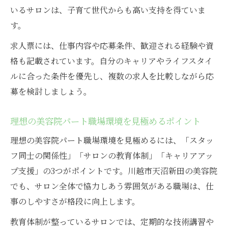
いるサロンは、子育て世代からも高い支持を得ていま
技術力向上へ繋がる美容院パート勤務の実情
す。
美容院パート勤務で受けられる技術指導の
実態
求人票には、仕事内容や応募条件、歓迎される経験や資
格も記載されています。自分のキャリアやライフスタイ
美容院パートが技術力を伸ばすためのポイ
ルに合った条件を優先し、複数の求人を比較しながら応
ント
募を検討しましょう。
働きながら技術を学べる美容院サポート体
制
理想の美容院パート職場環境を見極めるポイント
美容院パート勤務がスキルアップに繋がる
理想の美容院パート職場環境を見極めるには、「スタッ
理由
フ同士の関係性」「サロンの教育体制」「キャリアアッ
美容院内教育カリキュラムの活用法と魅力
プ支援」の3つがポイントです。川越市天沼新田の美容院
でも、サロン全体で協力しあう雰囲気がある職場は、仕
事のしやすさが格段に向上します。
教育体制が整っているサロンでは、定期的な技術講習や