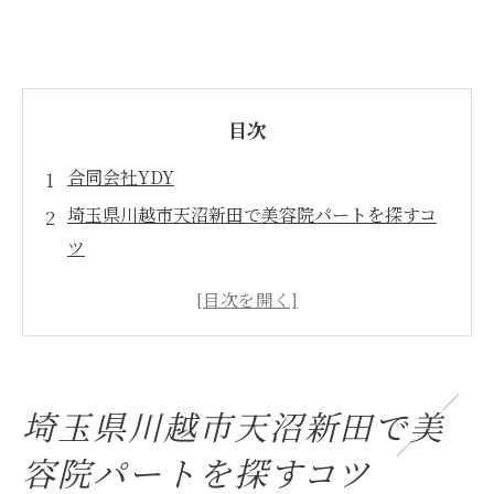
目次
合同会社YDY
埼玉県川越市天沼新田で美容院パートを探すコ
ツ
美容院選びで重視すべき働きやすさの条件
パートスタイリスト向け美容院求人の探し
方解説
美容院のパート勤務で注目の求人情報とは
埼玉県川越市天沼新田で美
理想の美容院パート職場環境を見極めるポ
容院パートを探すコツ
イント