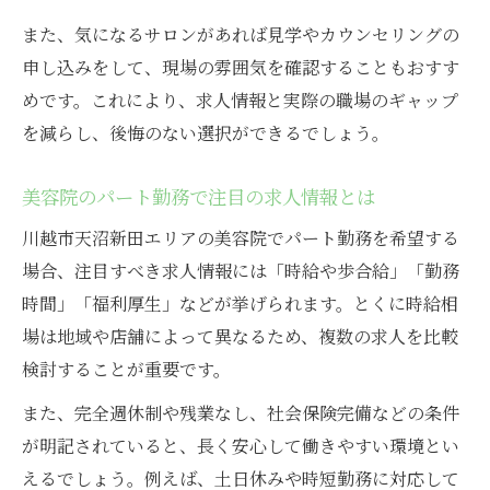
美容院でのパート経験が役立つ昇格ポイン
また、気になるサロンがあれば見学やカウンセリングの
ト
申し込みをして、現場の雰囲気を確認することもおすす
美容院パートでも叶うトップスタイリスト
めです。これにより、求人情報と実際の職場のギャップ
への道
を減らし、後悔のない選択ができるでしょう。
美容院パート勤務で身につく技術と実績
美容師経験を活かす天沼新田パート求人情報
美容院のパート勤務で注目の求人情報とは
美容院経験者が選ばれるパート求人の特徴
川越市天沼新田エリアの美容院でパート勤務を希望する
天沼新田エリアの美容院で活かせる技術力
場合、注目すべき求人情報には「時給や歩合給」「勤務
時間」「福利厚生」などが挙げられます。とくに時給相
美容院パート求人で求められる実務経験と
場は地域や店舗によって異なるため、複数の求人を比較
は
検討することが重要です。
美容師経験を活かすパートスタイリストの
働き方
また、完全週休制や残業なし、社会保険完備などの条件
美容院パート求人の応募時にアピールすべ
が明記されていると、長く安心して働きやすい環境とい
き点
えるでしょう。例えば、土日休みや時短勤務に対応して