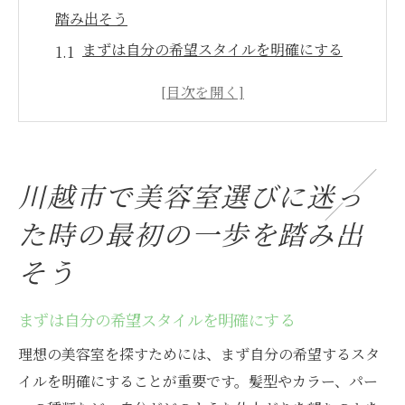
踏み出そう
まずは自分の希望スタイルを明確にする
信頼できる口コミサイトを活用しよう
友人や家族のおすすめを聞く
初心者向けガイドブックを参考に
地元の美容室の特徴を知る
川越市で美容室選びに迷っ
初めての訪問時の心構え
た時の最初の一歩を踏み出
理想の美容室を見つけるための川越市でのポイ
ントガイド
そう
サロンの得意なスタイルをチェック
まずは自分の希望スタイルを明確にする
価格設定とサービス内容の確認
スタッフの技術力を見極める
理想の美容室を探すためには、まず自分の希望するスタ
イルを明確にすることが重要です。髪型やカラー、パー
アフターサービスの充実について