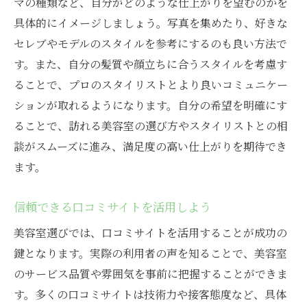
マの種類など、自分がどのような仕上がりを望むのかを
予約の取りやすさを考慮する
具体的にイメージしましょう。写真を集めたり、好きな
時間帯によって異なる雰囲気を体験
セレブやモデルのスタイルを参考にするのも良い方法で
口コミとネットで探す川越市の美容室選びの秘
す。また、自分の髪質や顔立ちに合うスタイルを考慮す
訣
ることで、プロのスタイリストとより良いコミュニケー
口コミを信頼しすぎないようにする
ションが取れるようになります。自分の希望を明確にす
ネット上の評価を多角的に分析
ることで、訪れる美容室の選び方やスタイリストとの相
公式SNSで最新の顧客レビューを見る
談がスムーズに進み、満足度の高い仕上がりを期待でき
ます。
オンライン予約システムの利便性を評価
レビューを書いてくれた人のプロフィール
信頼できる口コミサイトを活用しよう
確認
美容室選びでは、口コミサイトを活用することが成功の
評判の良い美容室をリストアップ
鍵となります。実際の利用者の声を知ることで、美容室
川越市の美容室で自分に合ったスタイルを見つ
のサービス品質や雰囲気を事前に把握することができま
ける方法
す。多くの口コミサイトは技術力や接客態度など、具体
自分の髪質に合ったスタイル提案を受ける