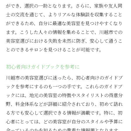
川越市の美容室の雰囲気を訪問で直接感じる重
ができ、選択の一助となります。さらに、家族や友人同
要性
士の交流を通じて、よりリアルな体験談を収集すること
ができるため、自分に最適な美容室を見つけやすくなり
サロンのインテリアデザインを観察
ます。こうした人々の情報を集めることで、川越市での
音楽や香りから雰囲気を感じ取る
美容室選びにおける失敗を未然に防ぎ、安心して通うこ
顧客サービスの質を体験
とのできるサロンを見つけることが可能です。
実際の施術風景を見て判断
受付スタッフの対応を確認
初心者向けガイドブックを参考に
待ち時間の快適さを評価
川越市の美容室選びに迷ったら、初心者向けのガイドブ
自分のスタイルに合った川越市の美容室の見つ
ックを参考にするのも一つの手です。これらのガイドブ
け方
ックには、地元の美容室の特徴やスタイリストの得意分
自分のライフスタイルにマッチするサロン
野、料金体系などが詳細に紹介されており、初めて訪れ
を選ぶ
る方でも安心して選択できる情報が満載です。特に、初
パーソナルカラー診断を活用
心者にとっては、どの美容室が自分のスタイルや予算に
合っているのかを知るための貴重な情報源となります。
お試しプランを利用して判断