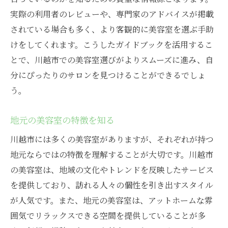
実際の利用者のレビューや、専門家のアドバイスが掲載
サロンのアフターケアサービスを比較
されている場合も多く、より客観的に美容室を選ぶ手助
予算に合わせた美容室選び
けをしてくれます。こうしたガイドブックを活用するこ
自分だけの隠れ家サロンを発見
とで、川越市での美容室選びがよりスムーズに進み、自
川越市で理想の美容室を選ぶための情報収集術
分にぴったりのサロンを見つけることができるでしょ
口コミサイトと公式情報のバランスを取る
う。
地域の美容業界トレンドを学ぶ
地元の美容室の特徴を知る
プロのアドバイスを活用する
自分のヘアヒストリーを整理
川越市には多くの美容室がありますが、それぞれが持つ
地元ならではの特徴を理解することが大切です。川越市
定期的な情報アップデートを心がける
の美容室は、地域の文化やトレンドを反映したサービス
新規オープンサロンのプロモーションに注
を提供しており、訪れる人々の個性を引き出すスタイル
目
が人気です。また、地元の美容室は、アットホームな雰
囲気でリラックスできる空間を提供していることが多