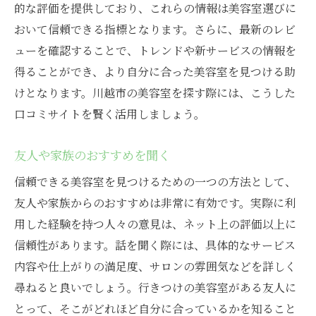
的な評価を提供しており、これらの情報は美容室選びに
スタイリストとのカウンセリングを重視
おいて信頼できる指標となります。さらに、最新のレビ
過去の施術例を参考にする
ューを確認することで、トレンドや新サービスの情報を
スタイルチェンジのタイミングを考える
得ることができ、より自分に合った美容室を見つける助
自宅でのスタイリングアドバイスを受ける
けとなります。川越市の美容室を探す際には、こうした
口コミサイトを賢く活用しましょう。
季節に合わせた髪型の提案
公式サイトとSNSで探る川越市の美容室の最新
友人や家族のおすすめを聞く
情報
信頼できる美容室を見つけるための一つの方法として、
公式サイトで施術メニューを確認
友人や家族からのおすすめは非常に有効です。実際に利
SNSでトレンドスタイルをチェック
用した経験を持つ人々の意見は、ネット上の評価以上に
最新のキャンペーン情報を見逃さない
信頼性があります。話を聞く際には、具体的なサービス
スタイリストの経歴や得意分野を知る
内容や仕上がりの満足度、サロンの雰囲気などを詳しく
ヘアショーやイベント情報を探る
尋ねると良いでしょう。行きつけの美容室がある友人に
サロンのブログ記事を読む
とって、そこがどれほど自分に合っているかを知ること