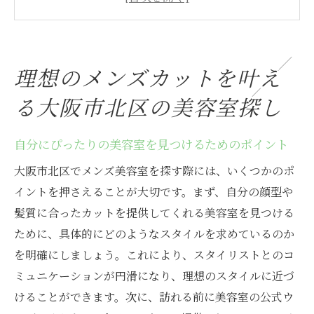
オンラインレビューを活用した美容室の選
び方
美容室のスタイリストと理想のカットを相
理想のメンズカットを叶え
談する方法
北区のエリア別に見るおすすめの美容室
る大阪市北区の美容室探し
口コミ評価の高い美容室でのカット体験談
自分にぴったりの美容室を見つけるためのポイント
予約前に知っておきたい美容室の特徴
トレンドを先取り！北区で選ぶメンズ専用美容
大阪市北区でメンズ美容室を探す際には、いくつかのポ
室の魅力
イントを押さえることが大切です。まず、自分の顔型や
髪質に合ったカットを提供してくれる美容室を見つける
最新トレンドを取り入れたメンズカットと
ために、具体的にどのようなスタイルを求めているのか
は
を明確にしましょう。これにより、スタイリストとのコ
北区の美容室が提供する流行のヘアスタイ
ミュニケーションが円滑になり、理想のスタイルに近づ
ル
けることができます。次に、訪れる前に美容室の公式ウ
メンズ専用美容室が選ばれる理由