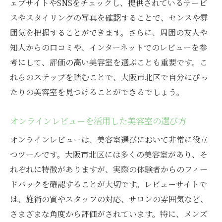
ェブサイトやSNSをチェックし、提供されているサービ
トレンドを意識した美容室選びのポイント
スやスタイリングの写真を確認することで、センスや雰
人気スタイリストのトレンド予測
囲気を把握することができます。さらに、周囲の友人や
北区で話題のスタイルを試す
知人からの口コミや、インターネットでのレビューを参
顔型に合わせた最適カットを提供する北区の美
考にして、評価の高い美容室を選ぶことも重要です。こ
容室
れらのステップを踏むことで、大阪市北区で自分にぴっ
たりの美容室を見つけることができるでしょう。
顔型別のおすすめメンズカット
スタイリストが教える顔型に合ったカット
オンラインレビューを活用した美容室の選び方
選び
オンラインレビューは、美容室選びにおいて非常に役立
北区で評判の顔型診断ができる美容室
つツールです。大阪市北区には多くの美容室があり、そ
顔型を活かしたヘアスタイルの提案
れぞれに特徴がありますが、実際の体験者からのフィー
プロが解説する顔型とカットの関係
ドバックを確認することが大切です。レビューサイトで
自分の顔型を知って美容室選びに活かす
は、施術の質やスタッフの対応、サロンの雰囲気など、
髪質を活かす技術が光る大阪市北区のメンズ美
さまざまな角度から評価がされています。特に、メンズ