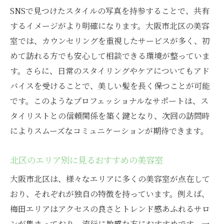
SNSで見つけたスタイルの写真を持参することで、共有
スタイルが変わることで得られる新しい自
するイメージがより明確になります。大阪市北区の美容
信
室では、カウンセリングを重視したサービスが多く、初
プロの手で新たな魅力を引き出す
めて訪れる方でも安心して相談できる環境が整っていま
スタイリングが楽になる大阪市北区の美容室体
す。さらに、日常のスタイリングやケアについてもアド
験談
バイスを受けることで、美しい髪を長く保つことが可能
カット後のスタイリングが簡単になる秘訣
です。このようなプロフェッショナルなサポートは、ス
スタイリングの手間を省く美容室のサービ
タイリストとの信頼関係を築く鍵となり、次回の訪問時
ス
によりスムーズなコミュニケーションが期待できます。
利用者が語るスタイリング体験
スタイリングに必要な道具とテクニック
北区のエリア別に見るおすすめの美容室
北区の美容室で学ぶスタイリングのコツ
大阪市北区は、様々なエリアに多くの美容室が点在して
自宅でもプロの仕上がりを再現する方法
おり、それぞれが独自の特徴を持っています。例えば、
梅田エリアはアクセスの良さとトレンド感あふれるサロ
印象を大きく変えるメンズカットを提供する北
ンが集まっており、流行に敏感な方におすすめです。一