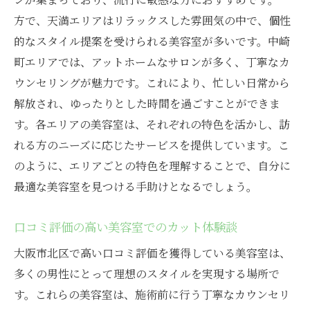
区の美容室
方で、天満エリアはリラックスした雰囲気の中で、個性
第一印象を左右するカットの重要性
的なスタイル提案を受けられる美容室が多いです。中崎
印象を変えたい時に訪れるべき美容室
町エリアでは、アットホームなサロンが多く、丁寧なカ
カットで印象アップ！美容室の実績
ウンセリングが魅力です。これにより、忙しい日常から
ビフォーアフターで見る印象の変化
解放され、ゆったりとした時間を過ごすことができま
印象が変わることで広がる新しい可能性
す。各エリアの美容室は、それぞれの特色を活かし、訪
北区で話題の印象チェンジサロン
れる方のニーズに応じたサービスを提供しています。こ
日常を彩る！北区で見つけるメンズ特化型美容
のように、エリアごとの特色を理解することで、自分に
室の魅力
最適な美容室を見つける手助けとなるでしょう。
日常に変化をもたらす美容室選び
口コミ評価の高い美容室でのカット体験談
メンズ特化型サロンの特長と魅力
大阪市北区で高い口コミ評価を獲得している美容室は、
スタイリストが提案する日常を彩るヘアス
多くの男性にとって理想のスタイルを実現する場所で
タイル
す。これらの美容室は、施術前に行う丁寧なカウンセリ
北区の美容室で手に入る理想の日常スタイ