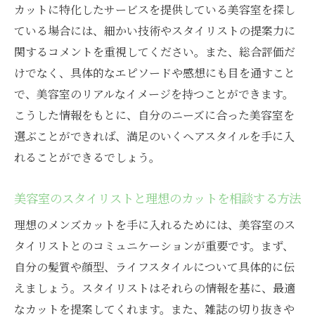
容室
カットに特化したサービスを提供している美容室を探し
髪質に合わせたカットの重要性
ている場合には、細かい技術やスタイリストの提案力に
北区の美容室が誇る髪質対応の技術
関するコメントを重視してください。また、総合評価だ
けでなく、具体的なエピソードや感想にも目を通すこと
髪質を見極めるためのカウンセリング方法
で、美容室のリアルなイメージを持つことができます。
プロフェッショナルが施す髪質別スタイル
こうした情報をもとに、自分のニーズに合った美容室を
髪質に応じたヘアケアアドバイス
選ぶことができれば、満足のいくヘアスタイルを手に入
髪質を活かしたスタイリング法
れることができるでしょう。
プロの技術で一新！大阪市北区の美容室で変わ
る自分
美容室のスタイリストと理想のカットを相談する方法
カット後の印象が大きく変わる理由
理想のメンズカットを手に入れるためには、美容室のス
プロの技術を活かしたスタイルチェンジ
タイリストとのコミュニケーションが重要です。まず、
北区の美容室で体験するトータルイメージ
自分の髪質や顔型、ライフスタイルについて具体的に伝
チェンジ
えましょう。スタイリストはそれらの情報を基に、最適
リピーター続出の理由を探る
なカットを提案してくれます。また、雑誌の切り抜きや