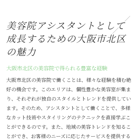
地域特有の美容トレンドを学ぶチャンス
北区の美容院でのネットワーク作り
美容院アシスタントとして
キャリアアップを目指すためのサポート体
成長するための大阪市北区
制
北区での業界イベント参加で広がる視野
の魅力
大阪市北区で美容院アシスタント求人を見逃さ
ない方法
大阪市北区の美容院で得られる豊富な経験
求人情報のチェックポイント
大阪市北区の美容院で働くことは、様々な経験を積む絶
北区で注目すべき美容院の特徴
好の機会です。このエリアは、個性豊かな美容室が集ま
効率的な求職活動の進め方
り、それぞれが独自のスタイルとトレンドを提供してい
ます。そのため、アシスタントとして働くことで、多様
SNSを活用した求人情報の入手法
なカット技術やスタイリングのテクニックを直接学ぶこ
採用担当者にアピールするための準備
とができるのです。また、地域の美容トレンドを知るこ
面接対策で成功をつかむ方法
とができ、お客様のニーズに応じたサービスを提供する