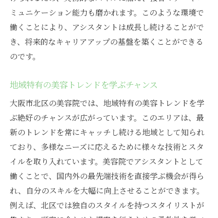
チームワークを高める個性と役割
ミュニケーション能力も磨かれます。このような環境で
働くことにより、アシスタントは成長し続けることがで
北区での個性を活かしたキャリアの描き方
き、将来的なキャリアアップの基盤を築くことができる
自分らしく働ける美容院を大阪市北区で見つけ
のです。
る方法
自分に合った職場環境の見極め方
地域特有の美容トレンドを学ぶチャンス
北区の美容院文化に合った職場探し
大阪市北区の美容院では、地域特有の美容トレンドを学
職場訪問で確認する重要ポイント
ぶ絶好のチャンスが広がっています。このエリアは、最
同僚との相性を考慮した選択
新のトレンドを常にキャッチし続ける地域として知られ
働きやすさを重視した福利厚生の確認
ており、多様なニーズに応えるために様々な技術とスタ
自分の価値観に合う美容院の見つけ方
イルを取り入れています。美容院でアシスタントとして
大阪市北区でアシスタントとして美容院業界に
働くことで、国内外の最先端技術を直接学ぶ機会が得ら
挑戦する
れ、自分のスキルを大幅に向上させることができます。
例えば、北区では独自のスタイルを持つスタイリストが
初めての美容院勤務での心構え