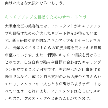
向けた大きな支援となるでしょう。
秘訣
成功するためのアシスタント業務の心得
キャリアアップを目指すためのサポート体制
北区の美容院でのチームの一員としての役
大阪市北区の美容院では、アシスタントがキャリアアッ
割
プを目指すための充実したサポート体制が整っていま
ポジティブな職場環境を作るためのコミュ
す。新人研修や定期的なスキルアップセミナーはもちろ
ニケーション
ん、先輩スタイリストからの直接指導を受けられる環境
顧客からの信頼を得るための接客スキル
が整っています。また、個別にキャリア相談を受けるこ
とができ、自分自身の強みや目標に合わせたキャリアプ
プロフェッショナリズムを磨くための自己
ランを立てることが可能です。美容院はただ仕事をする
啓発
場所ではなく、成長と自己実現のための舞台と考えられ
毎日の業務で輝きを放つための工夫
ており、スタッフの一人ひとりが輝けるようサポートさ
れています。これにより、アシスタントは安心してスキ
ルを磨き、次のステップへと進むことができます。