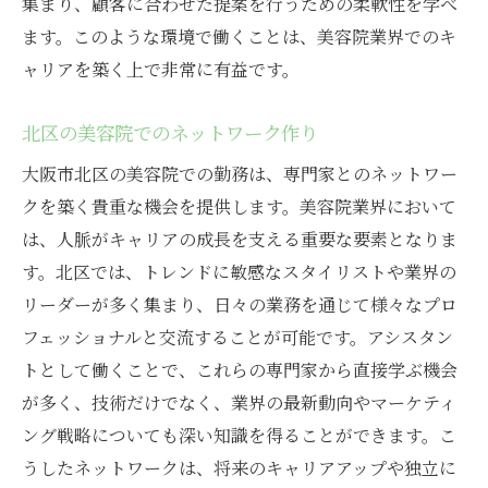
集まり、顧客に合わせた提案を行うための柔軟性を学べ
北区の美容院でのアシスタント業務の流れ
ます。このような環境で働くことは、美容院業界でのキ
仕事を通じて広がる人脈作り
ャリアを築く上で非常に有益です。
挑戦を続けるためのメンタルヘルス管理
自己成長を促すフィードバックの受け方
北区の美容院でのネットワーク作り
次のステップを目指すためのスキルアップ
大阪市北区の美容院での勤務は、専門家とのネットワー
美容院アシスタントのキャリア形成を大阪市北
クを築く貴重な機会を提供します。美容院業界において
区で実現
は、人脈がキャリアの成長を支える重要な要素となりま
キャリアプランの立て方と進め方
す。北区では、トレンドに敏感なスタイリストや業界の
北区でのキャリア形成に役立つ資格
リーダーが多く集まり、日々の業務を通じて様々なプロ
フェッショナルと交流することが可能です。アシスタン
実績を積み重ねるための戦略
トとして働くことで、これらの専門家から直接学ぶ機会
転職を視野に入れた経験の積み方
が多く、技術だけでなく、業界の最新動向やマーケティ
北区でのキャリア相談の場を活用する
ング戦略についても深い知識を得ることができます。こ
長期的なキャリアゴールを見据えた行動
うしたネットワークは、将来のキャリアアップや独立に
大阪市北区の美容院でアシスタントとして輝く