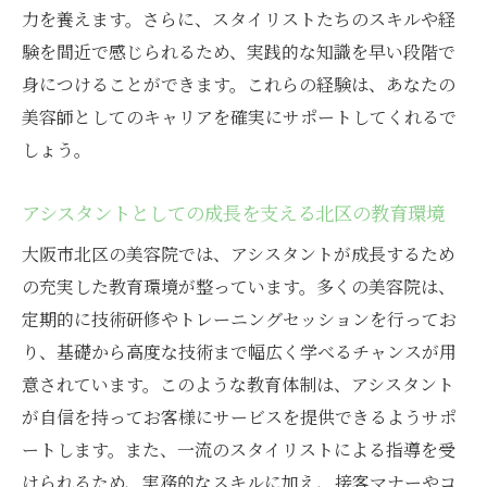
美容院業界でのキャリアスタート大阪市北区か
力を養えます。さらに、スタイリストたちのスキルや経
らの一歩
験を間近で感じられるため、実践的な知識を早い段階で
アシスタント業務の基本を学ぶ
身につけることができます。これらの経験は、あなたの
北区ならではの顧客対応スキルの向上
美容師としてのキャリアを確実にサポートしてくれるで
美容技術を磨くための実践の場
しょう。
先輩スタッフから学ぶノウハウ
アシスタントとしての成長を支える北区の教育環境
キャリアプランの設計と実践
大阪市北区の美容院では、アシスタントが成長するため
大阪市北区でのキャリアパスを描く
の充実した教育環境が整っています。多くの美容院は、
個性を活かす美容院アシスタント職の魅力大阪
定期的に技術研修やトレーニングセッションを行ってお
市北区編
り、基礎から高度な技術まで幅広く学べるチャンスが用
アシスタント業務で個性を発揮する方法
意されています。このような教育体制は、アシスタント
北区の多様性を活かした接客術
が自信を持ってお客様にサービスを提供できるようサポ
創意工夫で顧客満足度を向上
ートします。また、一流のスタイリストによる指導を受
個性を生かしたスタイリングのアプローチ
けられるため、実務的なスキルに加え、接客マナーやコ