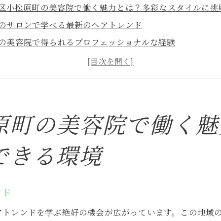
区小松原町の美容院で働く魅力とは？多彩なスタイルに挑
のサロンで学べる最新のヘアトレンド
の美容院で得られるプロフェッショナルな経験
を活かせる職場環境の魅力
様の笑顔を引き出すやりがい
ムワークで成長する職場
なキャリアアップの機会
原町の美容院で働く魅
ルバイト探しのコツ！大阪市北区小松原町で見つける理想
できる環境
情報を効率よく探す方法
でアピールするポイント
に合ったサロンを見つける秘訣
ンド
たちの口コミを活用する
アトレンドを学ぶ絶好の機会が広がっています。この地域
要項から読み取る職場の雰囲気