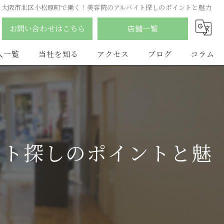
大阪市北区小松原町で働く！美容院のアルバイト探しのポイントと魅力
お問い合わせはこちら
店舗一覧
人一覧
当社を知る
アクセス
ブログ
コラム
南森町の美容室
合同会社YDY
ふじみ野市の美容室
hair salon flat
アルバイト
LAQ HAIR
イト探しのポイントと魅
パート
vist
スタイリスト