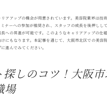
ュニケーション力の重要性
から学ぶ姿勢
ードバックを活用した成長
ャリアアップの機会が用意されています。美容院業界は技
セミナーへの参加が推奨され、スタッフの成長を後押しし
設定と自己研鑽の方法
店長への昇進が可能です。このようなキャリアアップの仕
のアルバイトはどんな仕事？大阪市北区小松原町での実態
助けにもなります。本記事を通じて、大阪市北区での美容
的な仕事内容を理解する
プに進んでみてください。
のスケジュールを公開
られるスキルと対応力
様第一の接客スタイル
ト探しのコツ！大阪市
ン内での役割分担
職場
く働くための秘訣
区小松原町の美容院アルバイトで得られるコミュニケーシ
様との信頼関係を築く方法