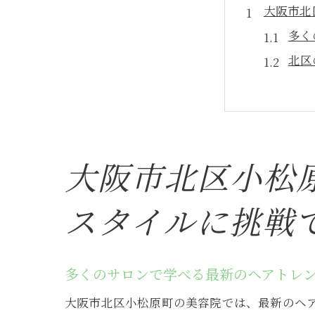
大阪市北
多く
北区
個性
お客
チー
豊富
大阪市北区小松
美容院ア
スタイルに挑戦
求人
面接
自分
多くのサロンで学べる最新のヘアトレ
先輩
大阪市北区小松原町の美容院では、最新のヘ
募集