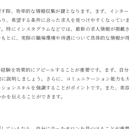
ッフ間の円滑なコミュニケーション
探す際、効率的な情報収集が鍵となります。まず、インター
の接客術を学ぶ
り、希望する条件に合った求人を見つけやすくなっていま
ーム対応のスキルを高める
す。特にインスタグラムなどでは、最新の求人情報が掲載
な価値観を理解する
をもとに、実際の職場環境や待遇について具体的な情報が
表現力の向上と活用
や経験を効果的にアピールすることが重要です。まず、自
的に説明しましょう。さらに、コミュニケーション能力も
ーションスキルを強調することがポイントです。また、美
いかを伝えることができます。
探しているなら、自分に合ったサロンを見つけることが重