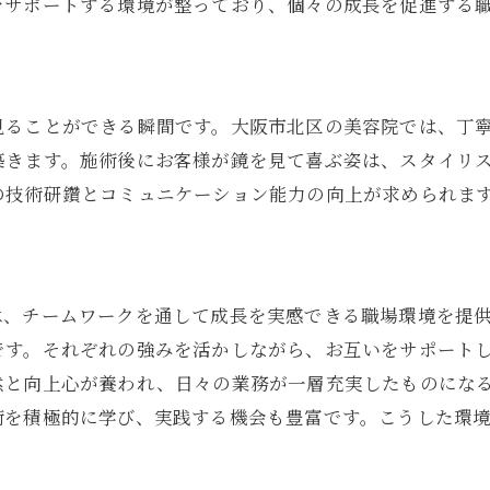
をサポートする環境が整っており、個々の成長を促進する
ネットワークの構築
制度を活用した成長
ルバイトの魅力！大阪市北区でしか得られない経験とは
見ることができる瞬間です。大阪市北区の美容院では、丁
密着型のサービス提供
築きます。施術後にお客様が鏡を見て喜ぶ姿は、スタイリ
な客層との触れ合い
の技術研鑽とコミュニケーション能力の向上が求められま
ア特有のトレンドに触れる
的な感性を磨く
ントやフェスでの特別な経験
は、チームワークを通して成長を実感できる職場環境を提
ならではの独自のスタイル
です。それぞれの強みを活かしながら、お互いをサポート
区小松原町で美容院アルバイトを成功させるためのステッ
然と向上心が養われ、日々の業務が一層充実したものにな
前の準備と心構え
術を積極的に学び、実践する機会も豊富です。こうした環
になじむためのポイント