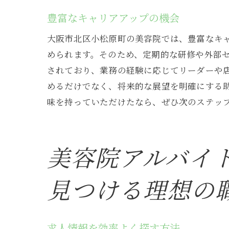
コミ
豊富なキャリアアップの機会
先輩
フィ
大阪市北区小松原町の美容院では、豊富なキ
められます。そのため、定期的な研修や外部
目標
されており、業務の経験に応じてリーダーや
美容院で
めるだけでなく、将来的な展望を明確にする
具体
味を持っていただけたなら、ぜひ次のステッ
一日
求め
お客
美容院アルバイ
サロ
見つける理想の
楽し
大阪市北
お客
求人情報を効率よく探す方法