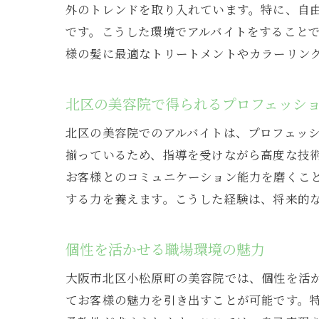
外のトレンドを取り入れています。特に、自
働き
です。こうした環境でアルバイトをすること
美容院で
様の髪に最適なトリートメントやカラーリン
カッ
カラ
北区の美容院で得られるプロフェッシ
スタ
北区の美容院でのアルバイトは、プロフェッ
接客
揃っているため、指導を受けながら高度な技
トレ
お客様とのコミュニケーション能力を磨くこ
資格
する力を養えます。こうした経験は、将来的
大阪市北
初級
個性を活かせる職場環境の魅力
キャ
大阪市北区小松原町の美容院では、個性を活
店長
てお客様の魅力を引き出すことが可能です。
独立