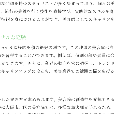
由な発想を持つスタイリストが多く集まっており、個々の
やすさを重視したアルバイト選び
で、流行の先端を行く技術を直接学び、実践的なスキルを
スキルアップ！大阪市北区のアルバイトで学べる技術とは
グ技術を身につけることができ、美容師としてのキャリア
ト技術の基礎から応用まで
ーリングの最新テクニック
ョナルな経験
イリングのバリエーションを増やす
ショナルな経験を積む絶好の場です。この地域の美容室は
スキルの向上
術を習得することができます。例えば、個別の顔や髪質に
ンド分析のスキルを磨く
とができます。さらに、業界の動向を常に把握し、トレン
取得を目指すサポート体制
なキャリアアップに役立ち、美容業界での活躍の幅を広げ
区小松原町の美容院でキャリアを広げる方法を徹底解説
からプロへのステップ
リアパスの多様性
かした働き方が求められます。美容院は創造性を発揮でき
への道を開く
特に大阪市北区の美容院では、多様なお客様が訪れるため
開業をサポートする環境