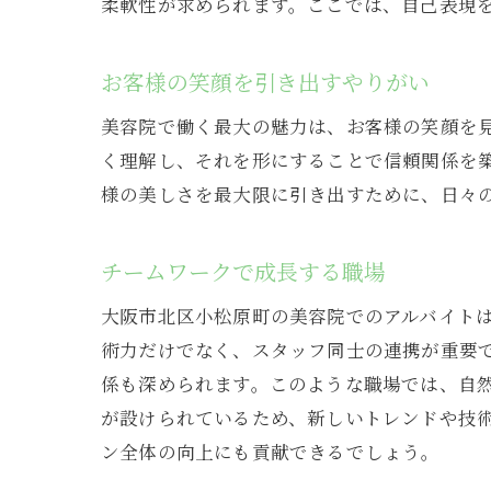
柔軟性が求められます。ここでは、自己表現
業界
研修
お客様の笑顔を引き出すやりがい
美容院ア
美容院で働く最大の魅力は、お客様の笑顔を
地域
く理解し、それを形にすることで信頼関係を
多様
様の美しさを最大限に引き出すために、日々
エリ
文化
チームワークで成長する職場
イベ
大阪市北区小松原町の美容院でのアルバイト
北区
術力だけでなく、スタッフ同士の連携が重要
大阪市北
係も深められます。このような職場では、自
入社
が設けられているため、新しいトレンドや技
ン全体の向上にも貢献できるでしょう。
職場