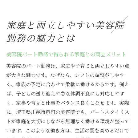
美容院で再出発を目指す方へのポイント解説
美容院で再出発を目指すパート求人の選び
方
家庭と両立しやすい美容院
再就職を成功させる美容院パート活用術
勤務の魅力とは
美容院での再出発に役立つ自己PRの方法
パートスタイリストで再出発するための準
美容院パート勤務で得られる家庭との両立メリット
備
美容院のパート勤務は、家庭や子育てと両立しやすい点
美容院パート求人を活かしたキャリア形成
が大きな魅力です。なぜなら、シフトの調整がしやす
例
く、家族の予定に合わせて柔軟に働けるからです。例え
再出発に必要な美容院勤務の心構え
ば、子どもの送り迎えや急な体調不良にも対応しやす
自分らしく輝くための美容院パート求人活用法
く、家事や育児と仕事をバランス良くこなせます。実際
に、埼玉県川越市泉町の美容院でも、パートスタイリス
美容院パート求人で見つける自分らしい働
トが家庭を大切にしながら無理なく働ける環境が整って
き方
います。このような働き方は、生活の質を高めるだけで
パートスタイリストで自分らしく輝くため