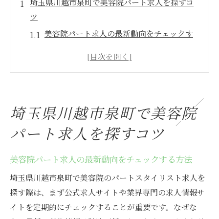
埼玉県川越市泉町で美容院パート求人を探すコ
ツ
美容院パート求人の最新動向をチェックす
る方法
美容院で理想の働き方を叶える求人選びの
ポイント
パート求人を美容院で探す際の効率的なリ
埼玉県川越市泉町で美容院
サーチ術
未経験でも安心な美容院パート求人の探し
パート求人を探すコツ
方
美容院パート求人の最新動向をチェックする方法
美容院パート求人で重視したい勤務条件と
は
埼玉県川越市泉町で美容院のパートスタイリスト求人を
美容院パート求人応募前に確認したい注意
探す際は、まず公式求人サイトや業界専門の求人情報サ
点
イトを定期的にチェックすることが重要です。なぜな