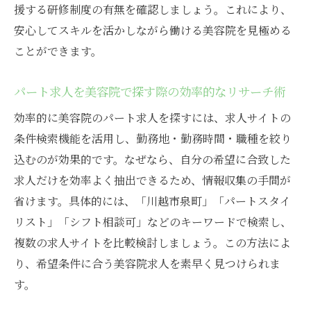
目
援する研修制度の有無を確認しましょう。これにより、
安心してスキルを活かしながら働ける美容院を見極める
美容院のパート求人で受けられる研修内容
ことができます。
復帰を後押しする美容院のフォローアップ
制度
パート求人を美容院で探す際の効率的なリサーチ術
美容院での不安を解消する復職支援情報
効率的に美容院のパート求人を探すには、求人サイトの
ブランク明け主婦が美容院で活躍する秘訣
条件検索機能を活用し、勤務地・勤務時間・職種を絞り
パートスタイリストなら叶う柔軟な働き方ガイ
込むのが効果的です。なぜなら、自分の希望に合致した
ド
求人だけを効率よく抽出できるため、情報収集の手間が
美容院パートで実現する柔軟なシフト活用
省けます。具体的には、「川越市泉町」「パートスタイ
法
リスト」「シフト相談可」などのキーワードで検索し、
パートスタイリストの働き方に合う美容院
複数の求人サイトを比較検討しましょう。この方法によ
選び
り、希望条件に合う美容院求人を素早く見つけられま
美容院で希望を叶えるパートタイム勤務の
す。
工夫