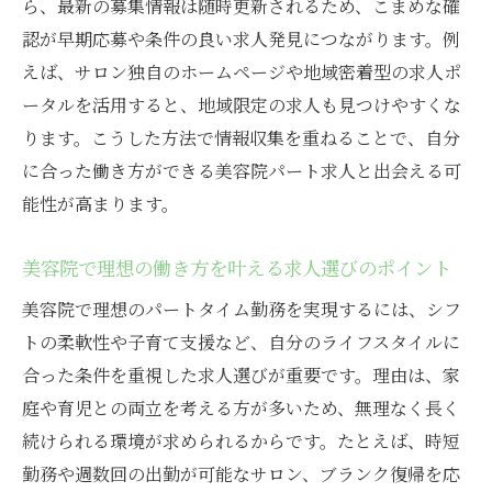
家庭と両立しやすい美容院勤務の魅力とは
ら、最新の募集情報は随時更新されるため、こまめな確
認が早期応募や条件の良い求人発見につながります。例
美容院パート勤務で得られる家庭との両立
えば、サロン独自のホームページや地域密着型の求人ポ
メリット
ータルを活用すると、地域限定の求人も見つけやすくな
美容院で子育て世代に支持される働き方の
ります。こうした方法で情報収集を重ねることで、自分
理由
に合った働き方ができる美容院パート求人と出会える可
美容院のパート勤務が主婦に人気な秘密を
能性が高まります。
解説
家庭と両立しやすい美容院のシフト制度活
美容院で理想の働き方を叶える求人選びのポイント
用術
美容院で理想のパートタイム勤務を実現するには、シフ
美容院パート勤務で実現する生活バランス
トの柔軟性や子育て支援など、自分のライフスタイルに
美容院選びで重視したい家庭支援ポイント
合った条件を重視した求人選びが重要です。理由は、家
ブランク明けも安心な美容院での復帰サポート
庭や育児との両立を考える方が多いため、無理なく長く
美容院の復帰サポート体制と安心ポイント
続けられる環境が求められるからです。たとえば、時短
ブランク後も働きやすい美容院の特徴に注
勤務や週数回の出勤が可能なサロン、ブランク復帰を応