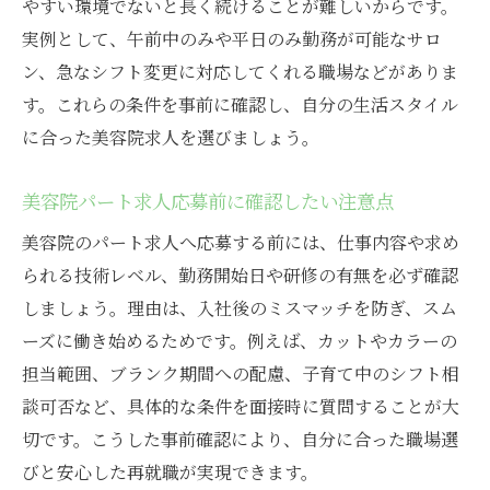
やすい環境でないと長く続けることが難しいからです。
美容院パートで得られる主婦のやりがい事
実例として、午前中のみや平日のみ勤務が可能なサロ
例
ン、急なシフト変更に対応してくれる職場などがありま
美容院で新たな役割に挑戦する主婦パート
す。これらの条件を事前に確認し、自分の生活スタイル
子育て世代に人気の美容院パート勤務とは
に合った美容院求人を選びましょう。
美容院パート勤務が子育て世代に選ばれる
美容院パート求人応募前に確認したい注意点
理由
子育てと両立できる美容院勤務の工夫
美容院のパート求人へ応募する前には、仕事内容や求め
られる技術レベル、勤務開始日や研修の有無を必ず確認
美容院のパート求人で求められる柔軟性と
しましょう。理由は、入社後のミスマッチを防ぎ、スム
は
ーズに働き始めるためです。例えば、カットやカラーの
子育て支援が充実した美容院の特徴に注目
担当範囲、ブランク期間への配慮、子育て中のシフト相
美容院パートで叶える子育てと仕事の両立
談可否など、具体的な条件を面接時に質問することが大
術
切です。こうした事前確認により、自分に合った職場選
美容院勤務で子育て世代が感じる安心感
びと安心した再就職が実現できます。