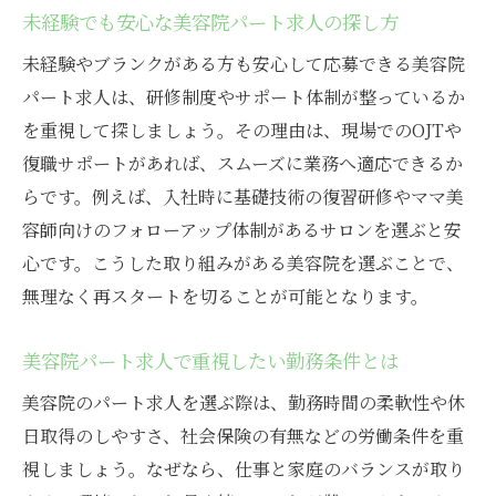
未経験でも安心な美容院パート求人の探し方
家庭都合に対応できる美容院パートの強み
美容院パートスタイリストの理想のワーク
未経験やブランクがある方も安心して応募できる美容院
ライフ
パート求人は、研修制度やサポート体制が整っているか
を重視して探しましょう。その理由は、現場でのOJTや
美容院勤務で無理なく続けるパート勤務の
復職サポートがあれば、スムーズに業務へ適応できるか
コツ
らです。例えば、入社時に基礎技術の復習研修やママ美
美容院でスキル活かす主婦パートの新しい選択
容師向けのフォローアップ体制があるサロンを選ぶと安
肢
心です。こうした取り組みがある美容院を選ぶことで、
美容院パート勤務で活かせる主婦の経験と
無理なく再スタートを切ることが可能となります。
技術
主婦パートが美容院で選ぶべき働き方のポ
美容院パート求人で重視したい勤務条件とは
イント
美容院のパート求人を選ぶ際は、勤務時間の柔軟性や休
美容院でキャリアアップを目指す主婦の挑
日取得のしやすさ、社会保険の有無などの労働条件を重
戦
視しましょう。なぜなら、仕事と家庭のバランスが取り
パート勤務で美容院スキルを伸ばす方法