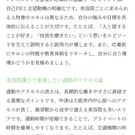
大阪市北区中津の美容院でスキルアップする方
自己PRと志望動機の明確化です。美容院ごとに求められ
法
る人物像やスキルは異なるため、自分の強みや目標を具
美容院の研修やレッスン制度の活用方法
体的に伝えることが大切です。たとえば、「人と接する
美容院アシスタントが成長できる具体的な
ことが好き」「技術を磨きたい」という思いをエピソー
道
ドを交えて説明すると説得力が増します。また、応募前
美容院で最先端技術を身につけるポイント
にサロンの特徴や教育体制をリサーチし、自分に合う環
美容院アシスタントの動画学習活用術とは
境かどうかを見極めましょう。
美容院での経験がキャリアアップに直結す
る理由
美容院選びで重視したい通勤やアクセス面
美容院アシスタントが日々学ぶための習慣
通勤やアクセスの良さは、長期的な働きやすさに直結す
未経験からでも安心な美容院アシスタントの現
る重要なポイントです。中津は大阪市内中心部へのアク
場
セスが良く、最寄駅から徒歩で通える美容院も多いエリ
アです。通勤時間が短縮できることで、プライベートの
美容院で未経験者が始めやすいサポート体
時間を確保しやすくなります。たとえば、交通機関の利
制