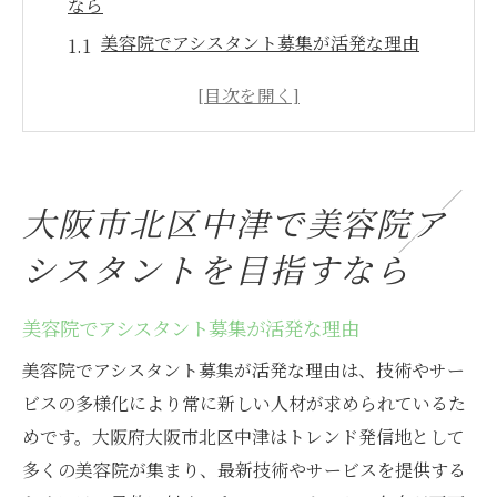
なら
美容院でアシスタント募集が活発な理由
美容院アシスタントが注目される中津の魅
力
美容院で働く前に知りたい中津の職場環境
美容院アシスタント希望者向けの応募ポイ
大阪市北区中津で美容院ア
ント
シスタントを目指すなら
美容院選びで重視したい通勤やアクセス面
美容院で理想の職場を見つけるための視点
美容院でアシスタント募集が活発な理由
美容院で働く魅力とアシスタントの役割を解説
美容院でアシスタント募集が活発な理由は、技術やサー
美容院で学べるアシスタントの成長ステッ
ビスの多様化により常に新しい人材が求められているた
プ
めです。大阪府大阪市北区中津はトレンド発信地として
美容院ならではのやりがいと働きがいを実
多くの美容院が集まり、最新技術やサービスを提供する
感