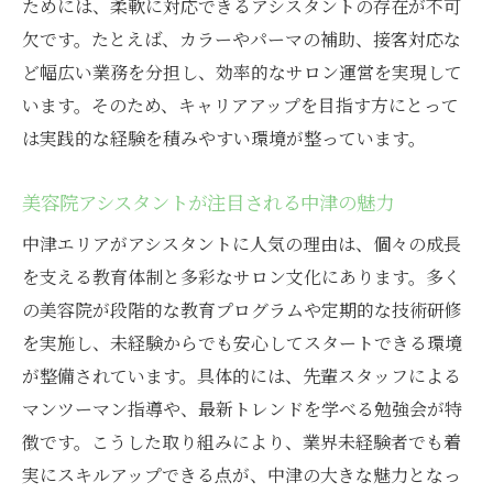
ためには、柔軟に対応できるアシスタントの存在が不可
アシスタントが担う美容院での大切な役割
欠です。たとえば、カラーやパーマの補助、接客対応な
美容院で働く女性に人気の理由とは何か
ど幅広い業務を分担し、効率的なサロン運営を実現して
美容院アシスタントを目指す上での心構え
います。そのため、キャリアアップを目指す方にとって
美容院の現場で必要とされるスキルや対応
は実践的な経験を積みやすい環境が整っています。
力
美容院アシスタントが注目される中津の魅力
アシスタント募集が多い美容院の特徴とは
美容院のアシスタント募集が多い理由を解
中津エリアがアシスタントに人気の理由は、個々の成長
説
を支える教育体制と多彩なサロン文化にあります。多く
新しい美容院で働くチャンスが広がる仕組
の美容院が段階的な教育プログラムや定期的な技術研修
み
を実施し、未経験からでも安心してスタートできる環境
が整備されています。具体的には、先輩スタッフによる
美容院のサポート体制が充実している職場
マンツーマン指導や、最新トレンドを学べる勉強会が特
美容院アシスタントに適した環境の見分け
徴です。こうした取り組みにより、業界未経験者でも着
方
実にスキルアップできる点が、中津の大きな魅力となっ
美容院で働きたい方におすすめの雰囲気と