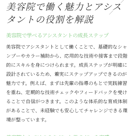
美容院で働く魅力とアシス
美容院の独立支援制度と将来の選択肢につ
いて
タントの役割を解説
美容院求人で注目すべきキャリア形成の道
筋
美容院で学べるアシスタントの成長ステップ
美容院アシスタントのキャリア相談の活用
美容院でアシスタントとして働くことで、基礎的なシャ
法
ンプーやカラー補助から、応用的な技術や接客まで段階
美容院で女性が活躍できる環境をピックア
的にスキルを身につけられます。成長ステップが明確に
ップ
設計されているため、着実にステップアップできるのが
理想の働き方を叶える美容院選びのヒント
魅力です。例えば、まずは先輩の指導のもとで実践練習
を重ね、定期的な技術チェックやフィードバックを受け
美容院でワークライフバランスを取るコツ
ることで自信がつきます。このような体系的な育成体制
美容院アシスタントが理想を実現する職場
があることで、未経験でも安心してチャレンジできる環
探し
境が整っています。
美容院で自分らしい働き方を叶えるために
美容院のシフトや休日の柔軟性を活かす方