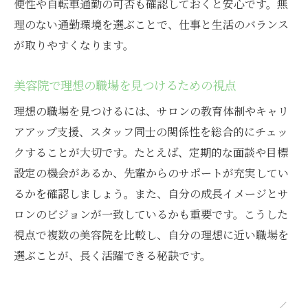
便性や自転車通勤の可否も確認しておくと安心です。無
美容院アシスタントの研修内容と成長の流
理のない通勤環境を選ぶことで、仕事と生活のバランス
れ
が取りやすくなります。
安心して美容院デビューできる職場の条件
美容院アシスタントが抱えがちな不安の解
美容院で理想の職場を見つけるための視点
消法
理想の職場を見つけるには、サロンの教育体制やキャリ
美容院で未経験から成長できる秘訣を紹介
アアップ支援、スタッフ同士の関係性を総合的にチェッ
美容院アシスタントが安心して働くための
クすることが大切です。たとえば、定期的な面談や目標
工夫
設定の機会があるか、先輩からのサポートが充実してい
キャリアアップを目指す女性への美容院求人情
るかを確認しましょう。また、自分の成長イメージとサ
報
ロンのビジョンが一致しているかも重要です。こうした
美容院でキャリアアップを目指す女性の働
視点で複数の美容院を比較し、自分の理想に近い職場を
き方
選ぶことが、長く活躍できる秘訣です。
美容院アシスタントからのスキルアップ事
例