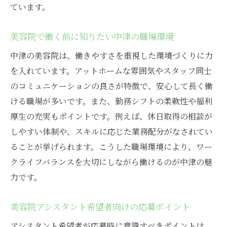
ています。
は
美容院の募集傾向から見る今後の働き方
美容院で働く前に知りたい中津の職場環境
働きやすい美容院選びのポイントを伝授
中津の美容院は、働きやすさを重視した環境づくりに力
美容院アシスタントが重視すべき職場の条
を入れています。アットホームな雰囲気やスタッフ同士
件
のコミュニケーションの良さが特徴で、安心して長く働
美容院の福利厚生や勤務体制のチェック方
ける職場が多いです。また、勤務シフトの柔軟性や福利
法
厚生の充実もポイントです。例えば、休日取得の相談が
美容院で長く働ける環境を見極めるコツ
しやすい体制や、スキルに応じた業務配分がなされてい
美容院アシスタントに嬉しい勤務時間の工
ることが挙げられます。こうした職場環境により、ワー
夫
クライフバランスを大切にしながら働けるのが中津の魅
力です。
働きやすい美容院のスタッフの雰囲気が大
事
美容院アシスタント希望者向けの応募ポイント
美容院選びで失敗しないためのポイント
アシスタント希望者が応募時に意識すべきポイントは、